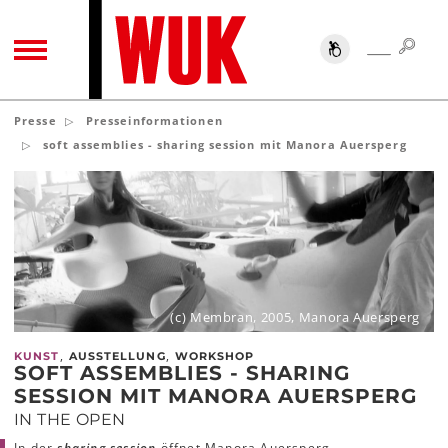
SUC
SUCHE
TOGGLE NAVIGATION
Presse
Presseinformationen
soft assemblies - sharing session mit Manora Auersperg
(c) Membran, 2005, Manora Auersperg
,
,
KUNST
AUSSTELLUNG
WORKSHOP
SOFT ASSEMBLIES - SHARING
SESSION MIT MANORA AUERSPERG
IN THE OPEN
In der
sharing session
öffnet Manora Auersperg