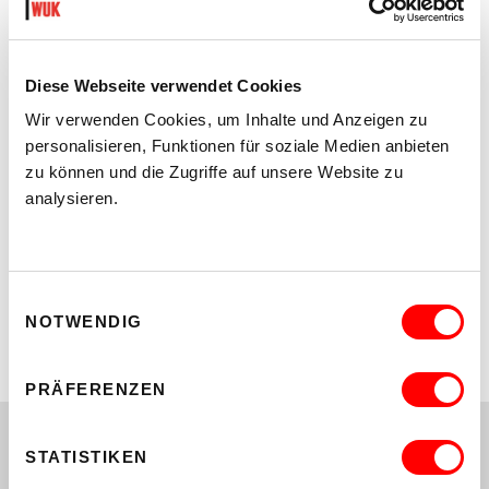
WUK Werkstätten- und Kulturhaus
KUNSTHALLE EXNERGASSE
Diese Webseite verwendet Cookies
Währinger Straße 59, 2. Stiege, erster Stock
Wir verwenden Cookies, um Inhalte und Anzeigen zu
personalisieren, Funktionen für soziale Medien anbieten
1090 Wien
zu können und die Zugriffe auf unsere Website zu
analysieren.
T +43 (0)1 401 21 1570
Einwilligungsauswahl
E-Mail
NOTWENDIG
PRÄFERENZEN
Anmeldung zu Sharing Sessions mit Manora
Auersperg
STATISTIKEN
Bitte für den Termin verbindlich anmelden.