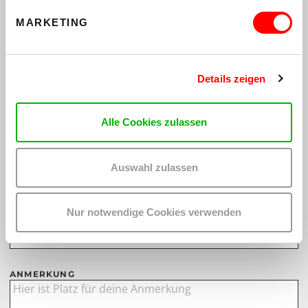
TERMIN
*
MARKETING
VORNAME
*
Details zeigen
Alle Cookies zulassen
NACHNAME
*
Auswahl zulassen
TELEFON
Nur notwendige Cookies verwenden
E-MAIL
*
ANMERKUNG