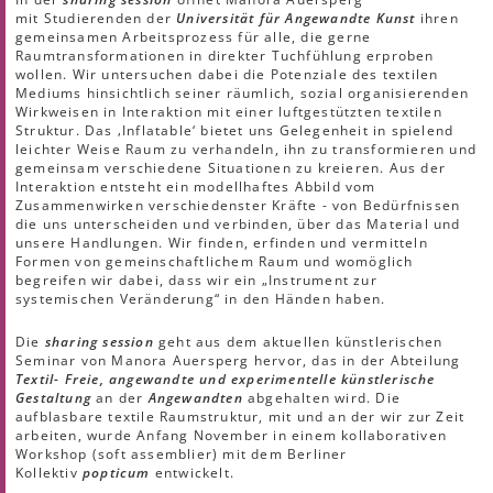
mit Studierenden der
Universität für Angewandte Kunst
ihren
gemeinsamen Arbeitsprozess für alle, die gerne
Raumtransformationen in direkter Tuchfühlung erproben
wollen. Wir untersuchen dabei die Potenziale des textilen
Mediums hinsichtlich seiner räumlich, sozial organisierenden
Wirkweisen in Interaktion mit einer luftgestützten textilen
Struktur. Das ‚Inflatable‘ bietet uns Gelegenheit in spielend
leichter Weise Raum zu verhandeln, ihn zu transformieren und
gemeinsam verschiedene Situationen zu kreieren. Aus der
Interaktion entsteht ein modellhaftes Abbild vom
Zusammenwirken verschiedenster Kräfte - von Bedürfnissen
die uns unterscheiden und verbinden, über das Material und
unsere Handlungen. Wir finden, erfinden und vermitteln
Formen von gemeinschaftlichem Raum und womöglich
begreifen wir dabei, dass wir ein „Instrument zur
systemischen Veränderung“ in den Händen haben.
Die
sharing session
geht aus dem aktuellen künstlerischen
Seminar von Manora Auersperg hervor, das in der Abteilung
Textil- Freie, angewandte und experimentelle künstlerische
Gestaltung
an der
Angewandten
abgehalten wird. Die
aufblasbare textile Raumstruktur, mit und an der wir zur Zeit
arbeiten, wurde Anfang November in einem kollaborativen
Workshop (soft assemblier) mit dem Berliner
Kollektiv
popticum
entwickelt.