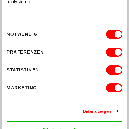
analysieren.
,
KINDER
THEATER
NÄCHSTES LEVEL: HELD*IN SEIN! (6+)
WIENS ERSTE IMPRO-SHOW FÜR
JUNGES PUBLIKUM
So 11.10.2026 15.00 Uhr
Einwilligungsauswahl
Museum
NOTWENDIG
TICKETS KAUFEN
PRÄFERENZEN
MEHR
,
KINDER
KONZERT
STATISTIKEN
NUR FÜR ERWACHSENE
SING A SONG TOGETHER WITH LEA &
ALEX
MARKETING
WHEN THE KIDS ARE SLEEPING #6
Mi 14. Oktober 2026, 19 Uhr
Museum
Details zeigen
TICKETS KAUFEN
MEHR