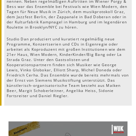
nennen. Neben regelmäßigen Auftritten im Wiener Porgy &
Bess war das Ensemble bei Festivals wie Wien Modern, den
Tagen für Neue Musik in Zürich, dem musikprotokoll Graz,
dem Jazzfest Berlin, der Zappanale in Bad Doberan oder in
der Kulturfabrik Kampnagel in Hamburg und im legendären
Roulette in Brooklyn/NYC zu hören.
Studio Dan produziert und kuratiert regelmäßig neue
Programme, Konzertserien und CDs in Eigenregie oder
arbeitet als Koproduzent mit großen Institutionen wie dem
21er Haus, Wien Modern, KinderKinder/Big Bang oder La
Strada Graz. Unter den Gastsolisten und
Kooperationspartnern finden sich Musiker wie George
Lewis, Vinko Globokar, Elliott Sharp, Michel Doneda oder
Friedrich Cerha. Das Ensemble wurde bereits mehrmals von
der Ernst von Siemens Musikstiftung unterstützt. Das
künstlerisch-organisatorische Team besteht aus Maiken
Beer, Margit Schoberleitner, Angelika Heiss, Sidonie
Fortsreiter und Daniel Riegler.