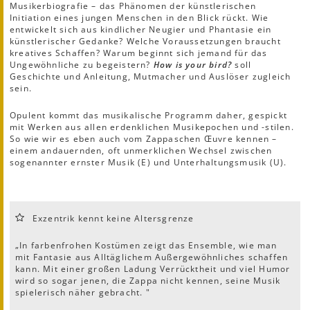
Musikerbiografie – das Phänomen der künstlerischen
Initiation eines jungen Menschen in den Blick rückt. Wie
entwickelt sich aus kindlicher Neugier und Phantasie ein
künstlerischer Gedanke? Welche Voraussetzungen braucht
kreatives Schaffen? Warum beginnt sich jemand für das
Ungewöhnliche zu begeistern?
How is your bird?
soll
Geschichte und Anleitung, Mutmacher und Auslöser zugleich
sein.
Opulent kommt das musikalische Programm daher, gespickt
mit Werken aus allen erdenklichen Musikepochen und -stilen.
So wie wir es eben auch vom Zappaschen Œuvre kennen –
einem andauernden, oft unmerklichen Wechsel zwischen
sogenannter ernster Musik (E) und Unterhaltungsmusik (U).
Exzentrik kennt keine Altersgrenze
„In farbenfrohen Kostümen zeigt das Ensemble, wie man
mit Fantasie aus Alltäglichem Außergewöhnliches schaffen
kann. Mit einer großen Ladung Verrücktheit und viel Humor
wird so sogar jenen, die Zappa nicht kennen, seine Musik
spielerisch näher gebracht. "