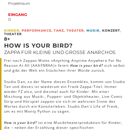
Projektraum
EINGANG
D
,
,
,
,
KINDER
PERFORMANCE, TANZ, THEATER
MUSIK
KONZERT
THEATER
8+
HOW IS YOUR BIRD?
ZAPPA FÜR KLEINE UND GROSSE ANARCHOS
Frei nach Zappas Motto «Anything Anytime Anywhere For No
Reason At All (AAAFNRAA)» feiert
How is your bird?
sich selbst
und gibt der Welt ein Stückchen ihrer Würde zurück.
Studio Dan, so der Name dieses Ensembles, kommt von Studio
Tan und dieses ist wiederum ein Frank Zappa-Titel. Immer
wieder FZ also, und diesmal auch für Kinder. Mit einer
Mischung aus Musik-, Puppen- und Objekttheater, Live-Comic
Strip und Hörspiel zappen sie sich im wahrsten Sinne des
Wortes durch ein Künstlerleben. Studio Dan´s Life of Frank,
um es mit Monty Python zu sagen.
How is your bird?
ist eine Musiktheaterproduktion für Kinder,
die – neben der Erzählung dieser spezifischen