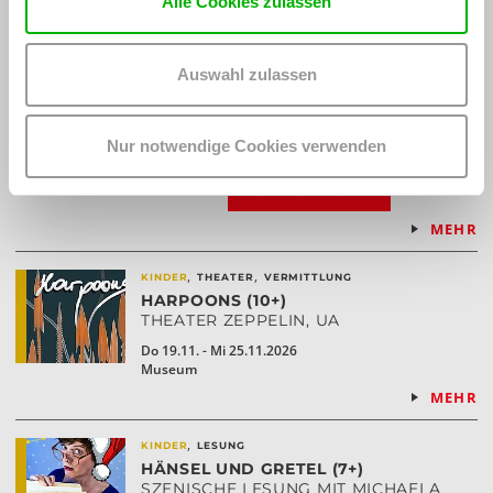
Alle Cookies zulassen
,
KINDER
PARTY
DER WIENER BABYCLUB
Auswahl zulassen
SHAKE BABY SHAKE: DJ USCHI &
KIDO SOON
So 8.11.2026, 15 Uhr
Museum
Nur notwendige Cookies verwenden
TICKETS KAUFEN
MEHR
,
,
KINDER
THEATER
VERMITTLUNG
HARPOONS (10+)
THEATER ZEPPELIN, UA
Do 19.11. - Mi 25.11.2026
Museum
MEHR
,
KINDER
LESUNG
HÄNSEL UND GRETEL (7+)
SZENISCHE LESUNG MIT MICHAELA