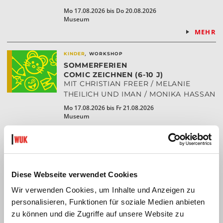
Mo 17.08.2026 bis Do 20.08.2026
Museum
MEHR
,
KINDER
WORKSHOP
SOMMERFERIEN
COMIC ZEICHNEN (6-10 J)
MIT CHRISTIAN FREER / MELANIE
THEILICH UND IMAN / MONIKA HASSAN
Mo 17.08.2026 bis Fr 21.08.2026
Museum
MEHR
,
,
KINDER
MUSIKTHEATER
PERFORMANCE
BALL (2-6 JAHRE)
THEATER.NUU
Diese Webseite verwendet Cookies
Mi 23.9. - So 27.9.2026
Wir verwenden Cookies, um Inhalte und Anzeigen zu
Museum
personalisieren, Funktionen für soziale Medien anbieten
MEHR
zu können und die Zugriffe auf unsere Website zu