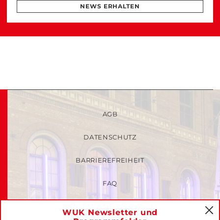
NEWS ERHALTEN
AGB
DATENSCHUTZ
BARRIEREFREIHEIT
FAQ
KINDER- UND JUGENDSCHUTZRICHTLINIEN
WUK Newsletter und
C