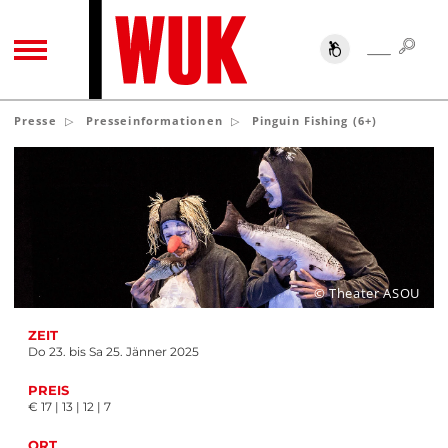
SUC
SUCHE
TOGGLE NAVIGATION
Presse
Presseinformationen
Pinguin Fishing (6+)
© Theater ASOU
ZEIT
Do 23. bis Sa 25. Jänner 2025
PREIS
€ 17 | 13 | 12 | 7
ORT