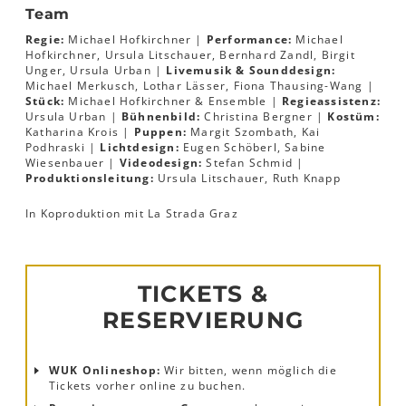
Team
Regie:
Michael Hofkirchner |
Performance:
Michael
Hofkirchner, Ursula Litschauer, Bernhard Zandl, Birgit
Unger, Ursula Urban |
Livemusik & Sounddesign:
Michael Merkusch, Lothar Lässer, Fiona Thausing-Wang |
Stück:
Michael Hofkirchner & Ensemble |
Regieassistenz:
Ursula Urban |
Bühnenbild:
Christina Bergner |
Kostüm:
Katharina Krois |
Puppen:
Margit Szombath, Kai
Podhraski |
Lichtdesign:
Eugen Schöberl, Sabine
Wiesenbauer |
Videodesign:
Stefan Schmid |
Produktionsleitung:
Ursula Litschauer, Ruth Knapp
In Koproduktion mit La Strada Graz
TICKETS &
RESERVIERUNG
WUK Onlineshop:
Wir bitten, wenn möglich die
Tickets vorher online zu buchen.