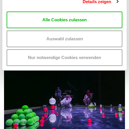
MANGA ZEICHNEN (10-13 J)
Details zeigen
MIT JAN RESPERGER UND NICOLE SCHUSTER
Mo 17.08.2026 bis Do 20.08.2026
Alle Cookies zulassen
Museum
Barrierefrei über Lift B
Auswahl zulassen
MEHR LESEN
Nur notwendige Cookies verwenden