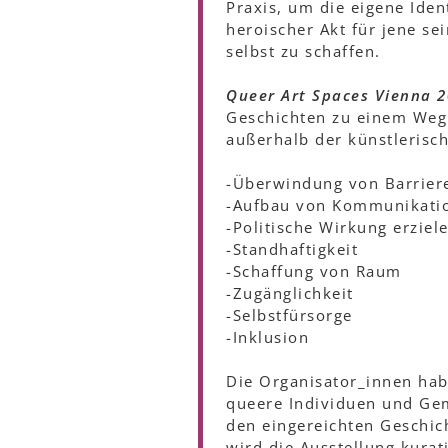
Praxis, um die eigene Iden
heroischer Akt für jene s
selbst zu schaffen.
Queer Art Spaces Vienna 
Geschichten zu einem Weg 
außerhalb der künstlerisc
-Überwindung von Barrier
-Aufbau von Kommunikati
-Politische Wirkung erziel
-Standhaftigkeit
-Schaffung von Raum
-Zugänglichkeit
-Selbstfürsorge
-Inklusion
Die Organisator_innen hab
queere Individuen und Gem
den eingereichten Geschic
wird die Ausstellung kurati