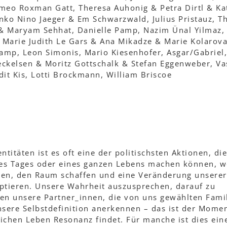
meo Roxman Gatt, Theresa Auhonig & Petra Dirtl & Ka
nko Nino Jaeger & Em Schwarzwald, Julius Pristauz, T
 & Maryam Sehhat, Danielle Pamp, Nazim Ünal Yilmaz,
, Marie Judith Le Gars & Ana Mikadze & Marie Kolarova
hamp, Leon Simonis, Mario Kiesenhofer, Asgar/Gabriel,
preckelsen & Moritz Gottschalk & Stefan Eggenweber, Va
it Kis, Lotti Brockmann, William Briscoe
titäten ist es oft eine der politischsten Aktionen, die
nes Tages oder eines ganzen Lebens machen können, 
iben, den Raum schaffen und eine Veränderung unserer
eptieren. Unsere Wahrheit auszusprechen, darauf zu
en unsere Partner_innen, die von uns gewählten Famil
ere Selbstdefinition anerkennen – das ist der Momen
ichen Leben Resonanz findet. Für manche ist dies ein