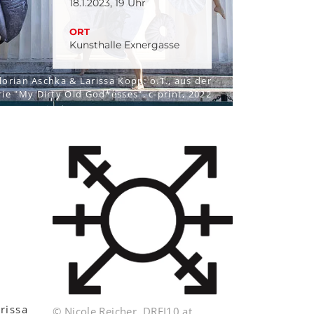
18.1.2023, 19 Uhr
ORT
Kunsthalle Exnergasse
lorian Aschka & Larissa Kopp: o.T., aus der
rie "My Dirty Old God*esses", c-print, 2022
rissa
© Nicole Reicher, DREI10.at