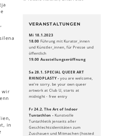
tja
he
VERANSTALTUNGEN
,
Mi 18.1.2023
silena
18.00
Führung mit Kurator_innen
und Künstler_innen, für Presse und
öffentlich
19.00
Ausstellungseröffnung
Sa 28.1. SPECIAL QUEER ART
RHINOPLASTY -
you are welcome,
we’re sorry. be your own queer
artwork at Club U, starts at
 wir
midnight - free entry
wenn
Fr 24.2. The Art of Indoor
Tuntathlon -
Kunstvolle
ien,
Tuntathletik jenseits aller
t, in
Geschlechtsidentitäten zum
e
Zuschauen und Mitmachen (hosted