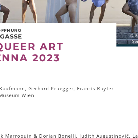
ÖFFNUNG
© F
RGASSE
Se
QUEER ART
ENNA 2023
 Kaufmann, Gerhard Pruegger, Francis Ruyter
 Museum Wien
k Marroquin & Dorian Bonelli, Judith Augustinovič, La