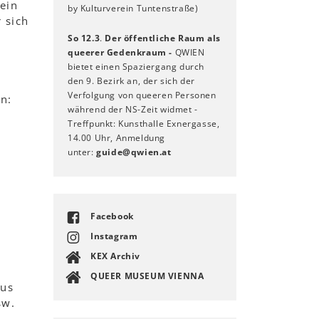
ein
by Kulturverein Tuntenstraße)
 sich
So 12.3
.
Der öffentliche Raum als
queerer Gedenkraum
-
QWIEN
bietet einen Spaziergang durch
den 9. Bezirk an, der sich der
Verfolgung von queeren Personen
n:
während der NS-Zeit widmet -
Treffpunkt: Kunsthalle Exnergasse,
14.00 Uhr, Anmeldung
unter:
guide
@
qwien
.
at
Facebook
Instagram
KEX Archiv
QUEER MUSEUM VIENNA
Aus
sw.