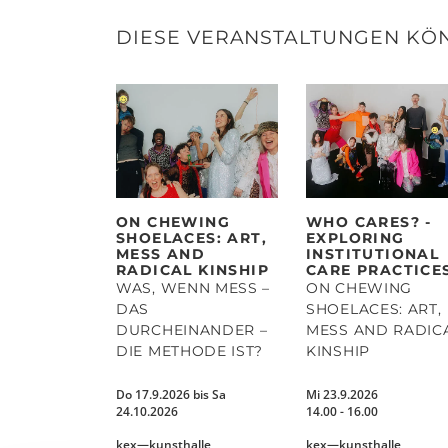
DIESE VERANSTALTUNGEN KÖ
ON CHEWING
WHO CARES? -
SHOELACES: ART,
EXPLORING
MESS AND
INSTITUTIONAL
RADICAL KINSHIP
CARE PRACTICE
WAS, WENN MESS –
ON CHEWING
DAS
SHOELACES: ART,
DURCHEINANDER –
MESS AND RADIC
DIE METHODE IST?
KINSHIP
Do 17.9.2026 bis Sa
Mi 23.9.2026
24.10.2026
14.00 - 16.00
kex—kunsthalle
kex—kunsthalle