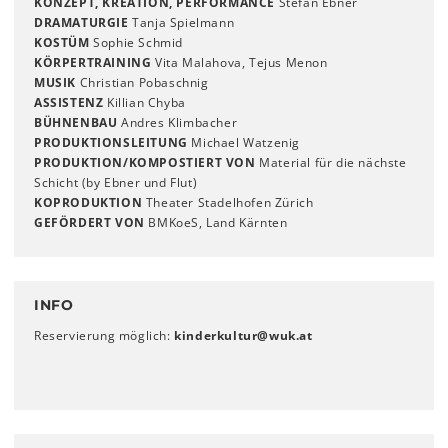
KONZEPT, KREATION, PERFORMANCE
Stefan Ebner
DRAMATURGIE
Tanja Spielmann
KOSTÜM
Sophie Schmid
KÖRPERTRAINING
Vita Malahova, Tejus Menon
MUSIK
Christian Pobaschnig
ASSISTENZ
Killian Chyba
BÜHNENBAU
Andres Klimbacher
PRODUKTIONSLEITUNG
Michael Watzenig
PRODUKTION/KOMPOSTIERT VON
Material für die nächste
Schicht (by Ebner und Flut)
KOPRODUKTION
Theater Stadelhofen Zürich
GEFÖRDERT VON
BMKoeS, Land Kärnten
INFO
Reservierung möglich:
kinderkultur
@
wuk
.
at