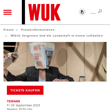
SUC
SUCHE
TOGGLE NAVIGATION
Presse
Presseinformationen
MfdnS_Vergessen_Und die Landschaft in einem Luftballon
TICKETS KAUFEN
TERMIN
Fr 29. September 2023
Beginn: 19.30 Uhr