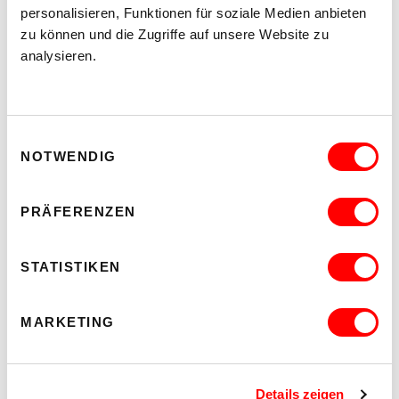
personalisieren, Funktionen für soziale Medien anbieten
zu können und die Zugriffe auf unsere Website zu
analysieren.
Einwilligungsauswahl
NOTWENDIG
PRÄFERENZEN
STATISTIKEN
WHO CARES? - EXPLORING INSTITUTIONAL CARE PRACTICES
ON CHEWING SHOELACES: ART, MESS AND RADICAL
KINSHIP
MARKETING
Mi 23.9.2026
14.00 - 16.00
kex—kunsthalle exnergasse
Barrierefrei über Lift B
Details zeigen