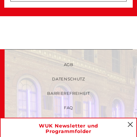
AGB
DATENSCHUTZ
BARRIEREFREIHEIT
FAQ
KINDER- UND JUGENDSCHUTZRICHTLINIEN
WUK Newsletter und
C
Programmfolder
MITGLIEDER-LOGIN