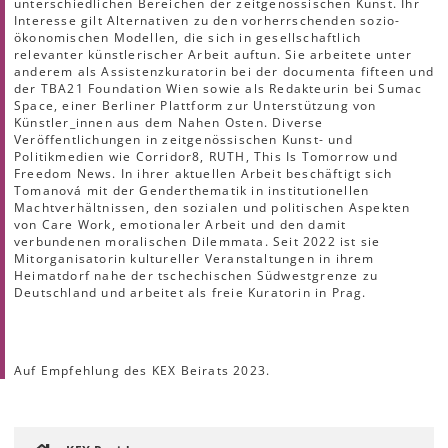
unterschiedlichen Bereichen der zeitgenössischen Kunst. Ihr
Interesse gilt Alternativen zu den vorherrschenden sozio-
ökonomischen Modellen, die sich in gesellschaftlich
relevanter künstlerischer Arbeit auftun. Sie arbeitete unter
anderem als Assistenzkuratorin bei der documenta fifteen und
der TBA21 Foundation Wien sowie als Redakteurin bei Sumac
Space, einer Berliner Plattform zur Unterstützung von
Künstler_innen aus dem Nahen Osten. Diverse
Veröffentlichungen in zeitgenössischen Kunst- und
Politikmedien wie Corridor8, RUTH, This Is Tomorrow und
Freedom News. In ihrer aktuellen Arbeit beschäftigt sich
Tomanová mit der Genderthematik in institutionellen
Machtverhältnissen, den sozialen und politischen Aspekten
von Care Work, emotionaler Arbeit und den damit
verbundenen moralischen Dilemmata. Seit 2022 ist sie
Mitorganisatorin kultureller Veranstaltungen in ihrem
Heimatdorf nahe der tschechischen Südwestgrenze zu
Deutschland und arbeitet als freie Kuratorin in Prag.
Auf Empfehlung des KEX Beirats 2023.