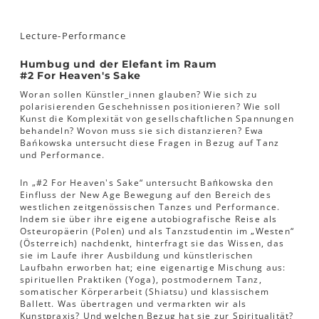
Lecture-Performance
Humbug und der Elefant im Raum
#2 For Heaven's Sake
Woran sollen Künstler_innen glauben? Wie sich zu
polarisierenden Geschehnissen positionieren? Wie soll
Kunst die Komplexität von gesellschaftlichen Spannungen
behandeln? Wovon muss sie sich distanzieren? Ewa
Bańkowska untersucht diese Fragen in Bezug auf Tanz
und Performance.
In „#2 For Heaven's Sake“ untersucht Baṅkowska den
Einfluss der New Age Bewegung auf den Bereich des
westlichen zeitgenössischen Tanzes und Performance.
Indem sie über ihre eigene autobiografische Reise als
Osteuropäerin (Polen) und als Tanzstudentin im „Westen“
(Österreich) nachdenkt, hinterfragt sie das Wissen, das
sie im Laufe ihrer Ausbildung und künstlerischen
Laufbahn erworben hat; eine eigenartige Mischung aus:
spirituellen Praktiken (Yoga), postmodernem Tanz,
somatischer Körperarbeit (Shiatsu) und klassischem
Ballett. Was übertragen und vermarkten wir als
Kunstpraxis? Und welchen Bezug hat sie zur Spiritualität?