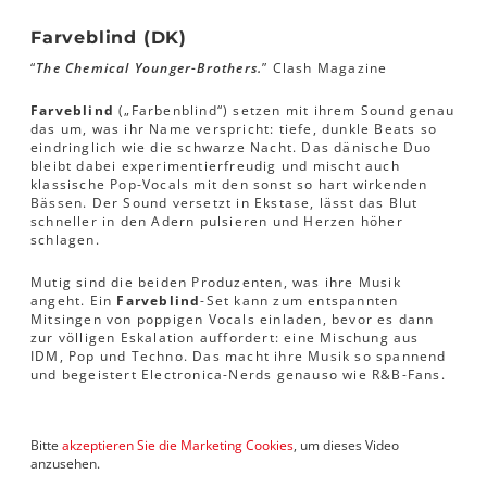
Farveblind (DK)
“
The Chemical Younger-Brothers.
” Clash Magazine
Farveblind
(„Farbenblind“) setzen mit ihrem Sound genau
das um, was ihr Name verspricht: tiefe, dunkle Beats so
eindringlich wie die schwarze Nacht. Das dänische Duo
bleibt dabei experimentierfreudig und mischt auch
klassische Pop-Vocals mit den sonst so hart wirkenden
Bässen. Der Sound versetzt in Ekstase, lässt das Blut
schneller in den Adern pulsieren und Herzen höher
schlagen.
Mutig sind die beiden Produzenten, was ihre Musik
angeht. Ein
Farveblind
-Set kann zum entspannten
Mitsingen von poppigen Vocals einladen, bevor es dann
zur völligen Eskalation auffordert: eine Mischung aus
IDM, Pop und Techno. Das macht ihre Musik so spannend
und begeistert Electronica-Nerds genauso wie R&B-Fans.
Bitte
akzeptieren Sie die Marketing Cookies
, um dieses Video
anzusehen.