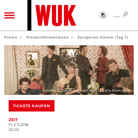
SUC
SUCHE
TOGGLE NAVIGATION
Presse
Presseinformationen
Europavox Vienna (Tag 1)
Yasmo & Die Klangkantine (c) Lars Homann
TICKETS KAUFEN
ZEIT
Fr 2.11.2018
20.00