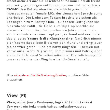
steckt mehr als nur ein Geschlecht.”
Yasmin Hafedh treibt
sich seit Jugendtagen auf Bühnen herum und hat sich als
YASMO
den Ruf als eine der vielschichtigsten und
interessantesten female MCs des deutschen Sprachraums
erarbeitet. Die Liebe zum Texten brachte sie schon als
Teenagerin zum Poetry Slam – zu dessen Leitfiguren sie
hierzulande zählt. Die Liebe zum Hip Hop brachte sie
ebenso früh zum Rap. Seit mehreren Jahren umgibt sie
sich dazu mit einer neunköpfigen Jazzband und verbindet
das alles zu
Yasmo & die Klangkantine
. Natürlich nimmt
sich Yasmo dabei kein Blatt vor den Mund und bringt auch
die schwierigsten – und oft notwendigsten – Themen mit
Verve aufs Tapet: Migration, Feminismus und Politik; aber
auch die Licht- und Schattenseiten der Digitalisierung und
unser schleichender Weg in eine Ich-Gesellschaft.
Bitte
akzeptieren Sie die Marketing Cookies
, um dieses Video
anzusehen.
View (FI)
View
, a.k.a. Juuso Ruohonen, legte 2017 mit
Leave A
Comment
ein bekenntnishaftes, selbstbewusstes