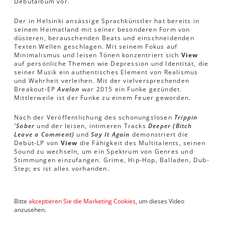
Debütalbum vor.
Der in Helsinki ansässige Sprachkünstler hat bereits in
seinem Heimatland mit seiner besonderen Form von
düsteren, berauschenden Beats und einschneidenden
Texten Wellen geschlagen. Mit seinem Fokus auf
Minimalismus und leisen Tönen konzentriert sich
View
auf persönliche Themen wie Depression und Identität, die
seiner Musik ein authentisches Element von Realismus
und Wahrheit verleihen. Mit der vielversprechenden
Breakout-EP
Avalon
war 2015 ein Funke gezündet.
Mittlerweile ist der Funke zu einem Feuer geworden.
Nach der Veröffentlichung des schonungslosen
Trippin
'Sober
und der leisen, intimeren Tracks
Deeper (Bitch
Leave a Comment)
und
Say It Again
demonstriert die
Debüt-LP von
View
die Fähigkeit des Multitalents, seinen
Sound zu wechseln, um ein Spektrum von Genres und
Stimmungen einzufangen. Grime, Hip-Hop, Balladen, Dub-
Step; es ist alles vorhanden.
Bitte
akzeptieren Sie die Marketing Cookies
, um dieses Video
anzusehen.