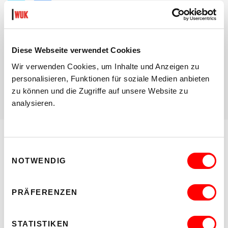
Twitter
Facebook
teilen
teilen
WUK SOCIAL MEDIA
Facebook
Diese Webseite verwendet Cookies
Instagram
Wir verwenden Cookies, um Inhalte und Anzeigen zu
Twitter
personalisieren, Funktionen für soziale Medien anbieten
zu können und die Zugriffe auf unsere Website zu
analysieren.
Einwilligungsauswahl
DIESE VERANSTALTUNGEN KÖNNTEN
NOTWENDIG
DICH AUCH INTERESSIEREN:
PRÄFERENZEN
STATISTIKEN