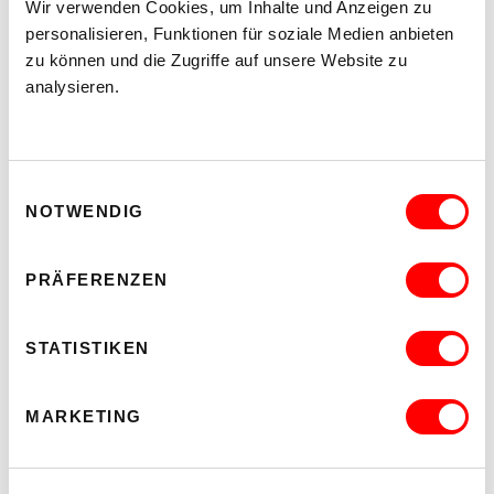
Wir verwenden Cookies, um Inhalte und Anzeigen zu
personalisieren, Funktionen für soziale Medien anbieten
zu können und die Zugriffe auf unsere Website zu
analysieren.
Einwilligungsauswahl
NOTWENDIG
PRÄFERENZEN
ON CHEWING SHOELACES: ART, MESS AND RADICAL KINSHIP
WAS, WENN MESS – DAS DURCHEINANDER – DIE
METHODE IST?
STATISTIKEN
Do 17.9.2026 bis Sa 24.10.2026
kex—kunsthalle exnergasse
MARKETING
Barrierefrei über Lift B
MEHR LESEN