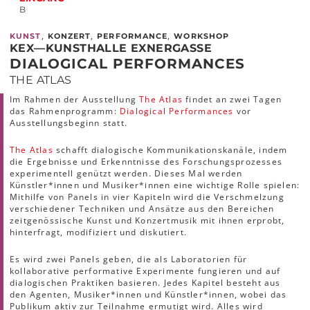
B
,
,
,
KUNST
KONZERT
PERFORMANCE
WORKSHOP
KEX—KUNSTHALLE EXNERGASSE
DIALOGICAL PERFORMANCES
THE ATLAS
Im Rahmen der Ausstellung
The Atlas
findet an zwei Tagen
das Rahmenprogramm:
Dialogical Performances
vor
Ausstellungsbeginn statt.
The Atlas
schafft dialogische Kommunikationskanäle, indem
die Ergebnisse und Erkenntnisse des Forschungsprozesses
experimentell genützt werden. Dieses Mal werden
Künstler*innen und Musiker*innen eine wichtige Rolle spielen:
Mithilfe von Panels in vier Kapiteln wird die Verschmelzung
verschiedener Techniken und Ansätze aus den Bereichen
zeitgenössische Kunst und Konzertmusik mit ihnen erprobt,
hinterfragt, modifiziert und diskutiert.
Es wird zwei Panels geben, die als Laboratorien für
kollaborative performative Experimente fungieren und auf
dialogischen Praktiken basieren. Jedes Kapitel besteht aus
den Agenten, Musiker*innen und Künstler*innen, wobei das
Publikum aktiv zur Teilnahme ermutigt wird. Alles wird