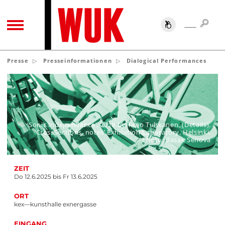
SUC
SUCHE
TOGGLE NAVIGATION
Presse
Presseinformationen
Dialogical Performances
‘Sonic Independence’, 2018 by Timo Tuhkanen. (Details).
‘CrossSections_notes’ Exhibition Laboratory, Helsinki.
Photo: Basak Senova
ZEIT
Do 12.6.2025 bis Fr 13.6.2025
ORT
kex—kunsthalle exnergasse
EINGANG