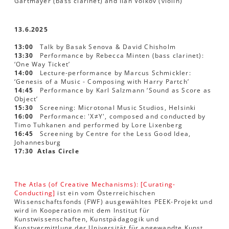
Gartmayer (bass clarinet) and Ilan Volkov (violin)
13.6.2025
13:00
Talk by Basak Senova & David Chisholm
13:30
Performance by Rebecca Minten (bass clarinet):
‘One Way Ticket’
14:00
Lecture-performance by Marcus Schmickler:
‘Genesis of a Music - Composing with Harry Partch’
14:45
Performance by Karl Salzmann ‘Sound as Score as
Object’
15:30
Screening: Microtonal Music Studios, Helsinki
16:00
Performance: 'X≠Y', composed and conducted by
Timo Tuhkanen and performed by Lore Lixenberg
16:45
Screening by Centre for the Less Good Idea,
Johannesburg
17:30
Atlas Circle
The Atlas (of Creative Mechanisms): [Curating-
Conducting]
ist ein vom Österreichischen
Wissenschaftsfonds (FWF) ausgewähltes PEEK-Projekt und
wird in Kooperation mit dem Institut für
Kunstwissenschaften, Kunstpädagogik und
Kunstvermittlung der Universität für angewandte Kunst