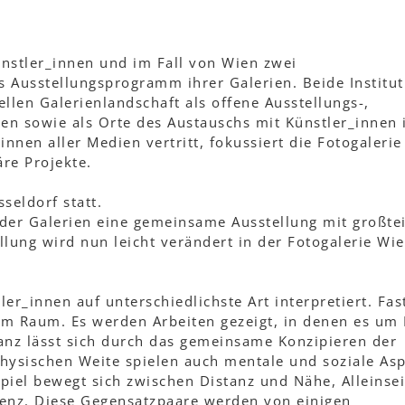
ünstler_innen und im Fall von Wien zwei
s Ausstellungsprogramm ihrer Galerien. Beide Institu
len Galerienlandschaft als offene Ausstellungs-,
en sowie als Orte des Austauschs mit Künstler_innen 
nnen aller Medien vertritt, fokussiert die Fotogaleri
äre Projekte.
seldorf statt.
ider Galerien eine gemeinsame Ausstellung mit großtei
llung wird nun leicht verändert in der Fotogalerie Wi
er_innen auf unterschiedlichste Art interpretiert. Fas
em Raum. Es werden Arbeiten gezeigt, in denen es um
tanz lässt sich durch das gemeinsame Konzipieren der
hysischen Weite spielen auch mentale und soziale As
nspiel bewegt sich zwischen Distanz und Nähe, Alleinse
renz. Diese Gegensatzpaare werden von einigen