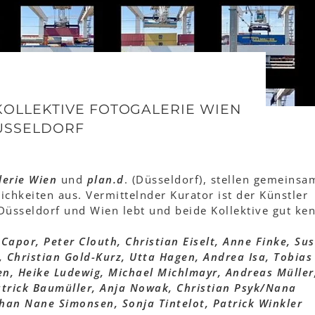
KOLLEKTIVE FOTOGALERIE WIEN
DÜSSELDORF
lerie Wien
und
plan.d
. (Düsseldorf), stellen gemeinsa
chkeiten aus. Vermittelnder Kurator ist der Künstler
Düsseldorf und Wien lebt und beide Kollektive gut ken
apor, Peter Clouth, Christian Eiselt, Anne Finke, Su
 Christian Gold-Kurz, Utta Hagen, Andrea Isa, Tobias 
en, Heike Ludewig, Michael Michlmayr, Andreas Müller
trick Baumüller, Anja Nowak, Christian Psyk/Nana
ohan Nane Simonsen, Sonja Tintelot, Patrick Winkler