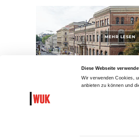
MEHR LESEN
Diese Webseite verwende
Wir verwenden Cookies, um
ANFAHRT
anbieten zu können und die
So findest du zu uns!
WUK Newsletter und Progra
Garantiert algorithmusfrei und ohne Hass