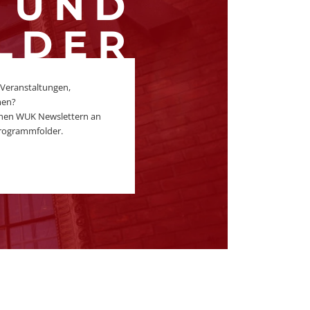
UND
LDER
 Veranstaltungen,
men?
ichen WUK Newslettern an
rogrammfolder.