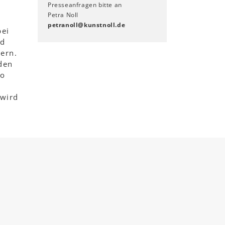
Presseanfragen bitte an
Petra Noll
petranoll
@
kunstnoll
.
de
bei
nd
hern.
nden
so
 wird