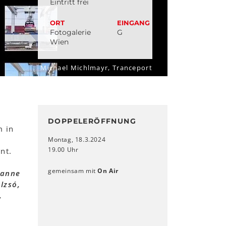
Eintritt frei
ORT
EINGANG
Fotogalerie
G
Wien
Michael Michlmayr, Tranceport
DOPPELERÖFFNUNG
m in
Montag, 18.3.2024
19.00 Uhr
nt.
gemeinsam mit
On Air
sanne
Izsó,
,