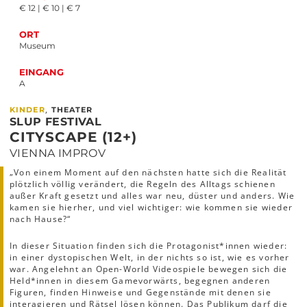
€ 12 | € 10 | € 7
ORT
Museum
EINGANG
A
,
KINDER
THEATER
SLUP FESTIVAL
CITYSCAPE (12+)
VIENNA IMPROV
„Von einem Moment auf den nächsten hatte sich die Realität
plötzlich völlig verändert, die Regeln des Alltags schienen
außer Kraft gesetzt und alles war neu, düster und anders. Wie
kamen sie hierher, und viel wichtiger: wie kommen sie wieder
nach Hause?“
In dieser Situation finden sich die Protagonist*innen wieder:
in einer dystopischen Welt, in der nichts so ist, wie es vorher
war. Angelehnt an Open-World Videospiele bewegen sich die
Held*innen in diesem Game
vorwärts, begegnen anderen
Figuren, finden Hinweise und Gegenstände mit denen sie
interagieren und Rätsel lösen können. Das Publikum darf die