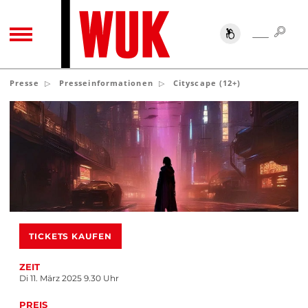
SUC
SUCHE
TOGGLE NAVIGATION
Presse
Presseinformationen
Cityscape (12+)
TICKETS KAUFEN
ZEIT
Di 11. März 2025 9.30 Uhr
PREIS