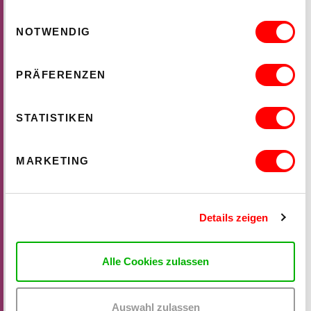
Einwilligungsauswahl
NOTWENDIG
PRÄFERENZEN
STATISTIKEN
MARKETING
Details zeigen
WHO CARES? - EXPLORING INSTITUTIONAL CARE PRACTICES
ON CHEWING SHOELACES: ART, MESS AND RADICAL
Alle Cookies zulassen
KINSHIP
Mi 23.9.2026
14.00 - 16.00
Auswahl zulassen