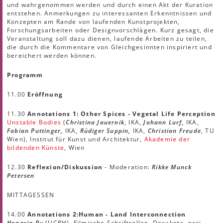
und wahrgenommen werden und durch einen Akt der Kuration
entstehen. Anmerkungen zu interessanten Erkenntnissen und
Konzepten am Rande von laufenden Kunstprojekten,
Forschungsarbeiten oder Designvorschlägen. Kurz gesagt, die
Veranstaltung soll dazu dienen, laufende Arbeiten zu teilen,
die durch die Kommentare von Gleichgesinnten inspiriert und
bereichert werden können.
Programm
11.00
Eröffnung
11.30
Annotations 1: Other Spices - Vegetal Life Perception
Unstable Bodies
(
Christina Jauernik
, IKA,
Johann Lurf,
IKA,
Fabian Puttinger,
IKA,
Rüdiger Suppin,
IKA,
Christian Freude
, TU
Wien), Institut für Kunst und Architektur,
Akademie der
bildenden Künste
, Wien
12.30
Reflexion/Diskussion
- Moderation:
Rikke Munck
Petersen
MITTAGESSEN
14.00
Annotations 2:
Human - Land Interconnection
Hongxia Pu
(UCPH), Filmische Schriftrollen, Desakota, peri-