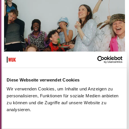
ON CHEWING SHOELACES: ART, MESS AND RADICAL KINSHIP
Diese Webseite verwendet Cookies
WAS, WENN MESS – DAS DURCHEINANDER – DIE
METHODE IST?
Wir verwenden Cookies, um Inhalte und Anzeigen zu
personalisieren, Funktionen für soziale Medien anbieten
Do 17.9.2026 bis Sa 24.10.2026
zu können und die Zugriffe auf unsere Website zu
kex—kunsthalle exnergasse
analysieren.
Barrierefrei über Lift B
MEHR LESEN