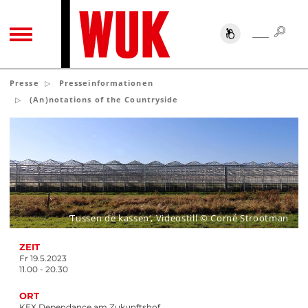
SUC
SUCHE
TOGGLE NAVIGATION
Presse
Presseinformationen
(An)notations of the Countryside
‘Tussen de kassen‘, Videostill © Corné Strootman
ZEIT
Fr 19.5.2023
11.00 - 20.30
ORT
KEX Dependance am Zukunftshof