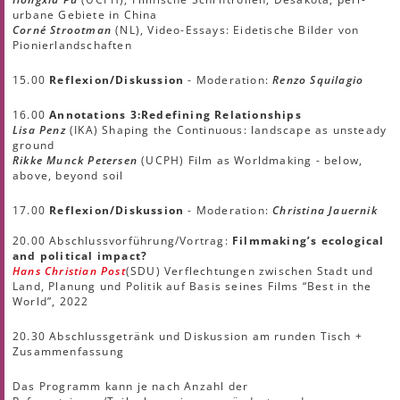
urbane Gebiete in China
Corné Strootman
(NL), Video-Essays: Eidetische Bilder von
Pionierlandschaften
15.00
Reflexion/Diskussion
- Moderation:
Renzo Squilagio
16.00
Annotations 3:
Redefining Relationships
Lisa Penz
(IKA) Shaping the Continuous: landscape as unsteady
ground
Rikke Munck Petersen
(UCPH) Film as Worldmaking - below,
above, beyond soil
17.00
Reflexion/Diskussion
- Moderation:
Christina Jauernik
20.00 Abschlussvorführung/Vortrag:
Filmmaking’s ecological
and political impact?
Hans Christian Post
(SDU) Verflechtungen zwischen Stadt und
Land, Planung und Politik auf Basis seines Films “Best in the
World”, 2022
20.30 Abschlussgetränk und Diskussion am runden Tisch +
Zusammenfassung
Das Programm kann je nach Anzahl der