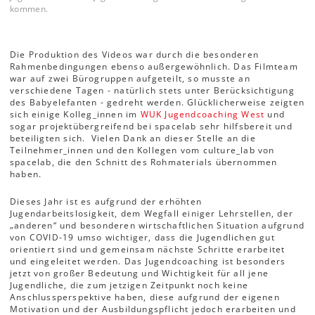
kommen.
Die Produktion des Videos war durch die besonderen
Rahmenbedingungen ebenso außergewöhnlich. Das Filmteam
war auf zwei Bürogruppen aufgeteilt, so musste an
verschiedene Tagen - natürlich stets unter Berücksichtigung
des Babyelefanten - gedreht werden. Glücklicherweise zeigten
sich einige Kolleg_innen im
WUK Jugendcoaching West
und
sogar projektübergreifend bei spacelab sehr hilfsbereit und
beteiligten sich. Vielen Dank an dieser Stelle an die
Teilnehmer_innen und den Kollegen vom culture_lab von
spacelab, die den Schnitt des Rohmaterials übernommen
haben.
Dieses Jahr ist es aufgrund der erhöhten
Jugendarbeitslosigkeit, dem Wegfall einiger Lehrstellen, der
„anderen“ und besonderen wirtschaftlichen Situation aufgrund
von COVID-19 umso wichtiger, dass die Jugendlichen gut
orientiert sind und gemeinsam nächste Schritte erarbeitet
und eingeleitet werden. Das Jugendcoaching ist besonders
jetzt von großer Bedeutung und Wichtigkeit für all jene
Jugendliche, die zum jetzigen Zeitpunkt noch keine
Anschlussperspektive haben, diese aufgrund der eigenen
Motivation und der Ausbildungspflicht jedoch erarbeiten und