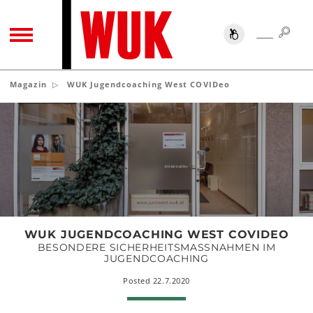
SUC
SUCHE
TOGGLE NAVIGATION
Magazin
WUK Jugendcoaching West COVIDeo
WUK
Jugendcoaching
West
COVIDeo
WUK JUGENDCOACHING WEST COVIDEO
BESONDERE SICHERHEITSMASSNAHMEN IM J
UGENDCOACHING
Posted 22.7.2020