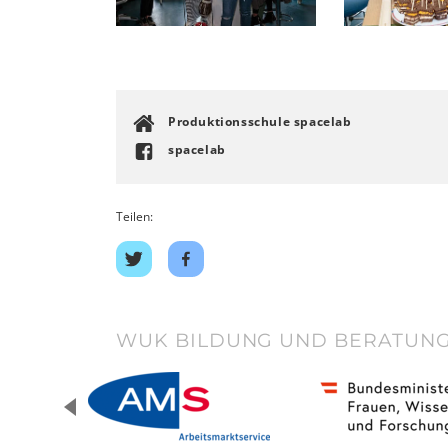
Produktionsschule spacelab
spacelab
Teilen:
Auf
Auf
Twitter
Facebook
teilen
teilen
WUK BILDUNG UND BERATUNG