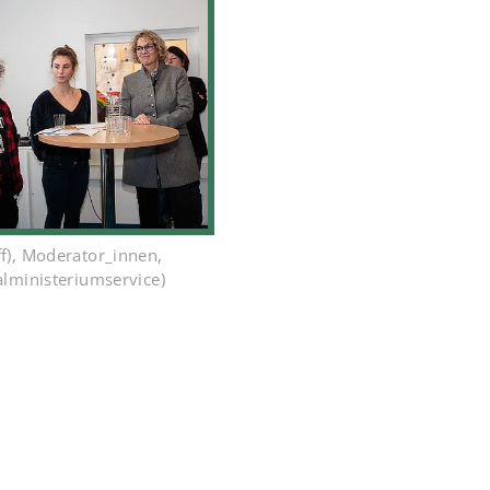
f), Moderator_innen,
alministeriumservice)