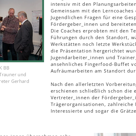
intensiv mit den Planungsarbeiten
Gemeinsam mit den Lerncoaches e
Jugendlichen Fragen für eine Ges
Fördergeber_innen und bereiteten
Die Coaches erprobten mit den T
Führungen durch den Standort, w
Werkstätten noch letzte Werkstüc
die Präsentation hergerichtet w
Jugendarbeiter_innen und Traine
ansehnliches Fingerfood-Buffet vo
UK BB
Aufräumarbeiten am Standort dur
 Trauner und
treter Gerhard
Nach den allerletzten Vorbereitu
erschienen schließlich schon die 
Vertreter_innen der Fördergeber_
Trägerorganisationen, zahlreiche 
Interessierte und sogar die Grätze