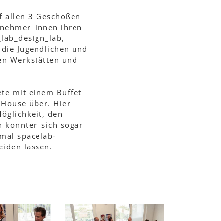
uf allen 3 Geschoßen
ilnehmer_innen ihren
_lab_design_lab,
 die Jugendlichen und
den Werkstätten und
dete mit einem Buffet
 House über. Hier
Möglichkeit, den
n konnten sich sogar
nmal spacelab-
eiden lassen.