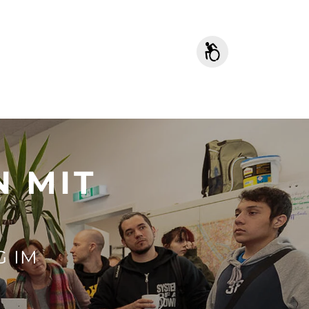
N MIT
G IM