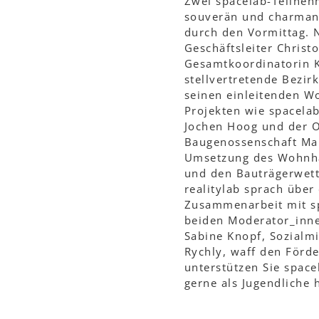
Zwei spacelab-Teilne
souverän und charmant
durch den Vormittag.
Geschäftsleiter Christ
Gesamtkoordinatorin K
stellvertretende Bezir
seinen einleitenden W
Projekten wie spacelab
Jochen Hoog und der 
Baugenossenschaft Mar
Umsetzung des Wohnha
und den Bauträgerwett
realitylab sprach über
Zusammenarbeit mit spa
beiden Moderator_inne
Sabine Knopf, Sozialm
Rychly, waff den Förd
unterstützen Sie space
gerne als Jugendliche