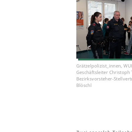
Grätzelpolizist_innen, W
Geschäftsleiter Christoph
Bezirksvorsteher-Stellver
Blöschl