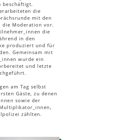
 beschäftigt.
rarbeiteten die
prächsrunde mit den
 die Moderation vor.
eilnehmer_innen die
ährend in den
ke produziert und für
urden. Gemeinsam mit
r_innen wurde ein
rbereitet und letzte
chgeführt.
ngen am Tag selbst
ersten Gäste, zu denen
innen sowie der
Multiplikator_innen,
lpolizei zählten.