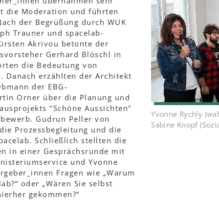
hmer_innen übernahmen sehr
 die Moderation und führten
 Nach der Begrüßung durch WUK
oph Trauner und spacelab-
irsten Akrivou betonte der
ksvorsteher Gerhard Blöschl in
orten die Bedeutung von
. Danach erzählten der Architekt
Obmann der EBG-
tin Orner über die Planung und
usprojekts "Schöne Aussichten"
Yvonne Rychly (waf
bewerb. Gudrun Peller von
Sabine Knopf (Sozi
 die Prozessbegleitung und die
celab. Schließlich stellten die
n in einer Gesprächsrunde mit
inisteriumservice und Yvonne
ergeber_innen Fragen wie „Warum
lab?“ oder „Wären Sie selbst
 hierher gekommen?“