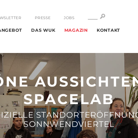
SUCHE
SUCHE
WSLETTER
PRESSE
JOBS
ANGEBOT
DAS WUK
MAGAZIN
KONTAKT
NE AUSSICHTE
SPACELAB
IZIELLE STANDORTERÖFFNUN
SONNWENDVIERTEL