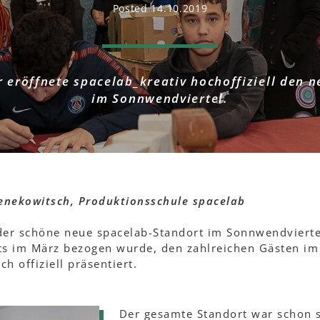
Posted 14.10.2019
 eröffnete spacelab_kreativ hochoffiziell den 
im Sonnwendviertel.
enekowitsch, Produktionsschule spacelab
er schöne neue spacelab-Standort im Sonnwendvierte
its im März bezogen wurde, den zahlreichen Gästen i
h offiziell präsentiert.
Der gesamte Standort war schon se