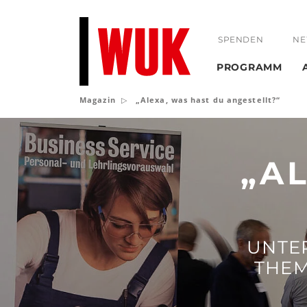
SPENDEN
NE
PROGRAMM
Magazin
„Alexa, was hast du angestellt?“
„Alexa,
was
„A
hast
du
angestellt?“
UNTE
THEM