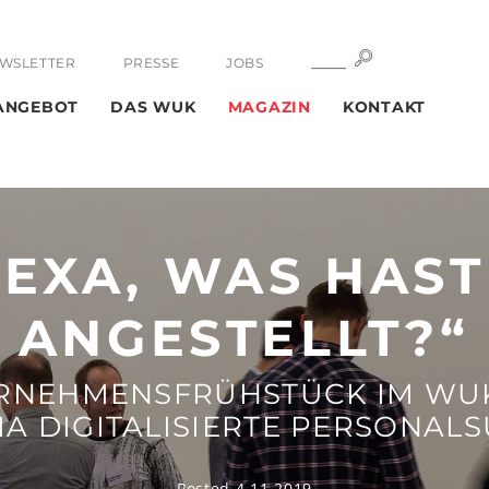
SUCHE
SUCHE
WSLETTER
PRESSE
JOBS
ANGEBOT
DAS WUK
MAGAZIN
KONTAKT
LEXA, WAS HAST
ANGESTELLT?“
RNEHMENSFRÜHSTÜCK IM WU
A DIGITALISIERTE PERSONAL
Posted 4.11.2019