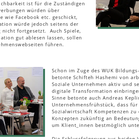
ichbarkeit ist für die Zuständigen
werbungen würden über
e wie Facebook etc. geschickt,
tion würde jedoch seitens der
nicht fortgesetzt. Auch Spiele,
ation gut ablesen lassen, sollen
ehmenswebseiten führen.
Schon im Zuge des WUK Bildungs-
betonte Schifteh Hashemi von arbe
Soziale Unternehmen aktiv und se
digitale Transformation einbring
Sinne betonte auch Andreas Kepl
Unternehmensfrühstück, dass für 
Sozialwirtschaft Kompetenzen zu d
Konzepten zukünftig an Bedeutu
um Klient_innen bestmöglich unte
Die Schlussfolgerung aus beiden