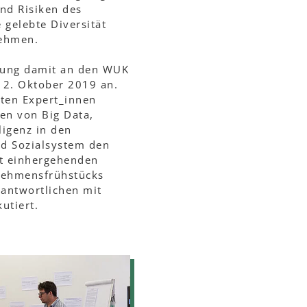
nd Risiken des
e gelebte Diversität
nehmen.
ltung damit an den WUK
 2. Oktober 2019 an.
gten Expert_innen
en von Big Data,
ligenz in den
nd Sozialsystem den
it einhergehenden
nehmensfrühstücks
antwortlichen mit
utiert.