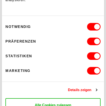
Illustration: Miya, Teilnehmerin media_lab
Einwilligungsauswahl
work & chill Radio auf Radio ORANGE 94.0
NOTWENDIG
WUK work.space
PRÄFERENZEN
STATISTIKEN
MARKETING
Details zeigen
Alle Cookies zulassen