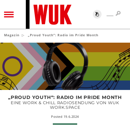
SUC
SUCHE
TOGGLE NAVIGATION
Magazin
„Proud Youth“: Radio im Pride Month
„Proud
Youth“:
Radio
im
Pride
Month
„PROUD YOUTH“: RADIO IM PRIDE MONTH
EINE WORK & CHILL RADIOSENDUNG VON WUK
WORK.SPACE
Posted 19.6.2024