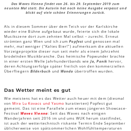
Das Waves Vienna findet von 26. bis 29. September 2019 zum
neunten Mal statt. Die Autorin hat noch keine Ausgabe verpasst und
blickt auf viele schöne Erinnerungen zurück.
Als in diesem Sommer über dem Teich vor der Karlskirche
wieder eine Bühne aufgebaut wurde, feierte sich die lokale
Musikszene dort zum zehnten Mal selbst – zurecht. Erneut
strömten ganz Wien und ich zum
Popfest
und genossen mal
mehr, mal weniger ("Kaltes Bier!") aufmerksam die aktuellen
Vorzeigeprojekte dieser nun seit mehr als einem Jahrzehnt
brodelnden Musikbranche. Das heimische Popwunder brachte
in einer ersten Welle Jahrhundertbands wie
Ja, Panik
hervor,
deren Achtungserfolge später freilich von den kommerziellen
Überfliegern
Bilderbuch
und
Wanda
übertroffen wurden.
Das Wetter meint es gut
Wie meistens hat es das Wetter auch heuer mit dem (diesmal
von
Mira Lu Kovacs und Yasmo
kuratierten) Popfest gut
gemeint. Das ist eine Parallele zum etwas jüngeren Showcase-
Festival
Waves Vienna
: Seit das Waves nach einigen
Wanderjahren seit 2016 im und ums WUK herum stattfindet,
ist auch der wettertechnisch riskante Termin Ende September
üblicherweise von spätsommerlichen Wohlfühltemperaturen