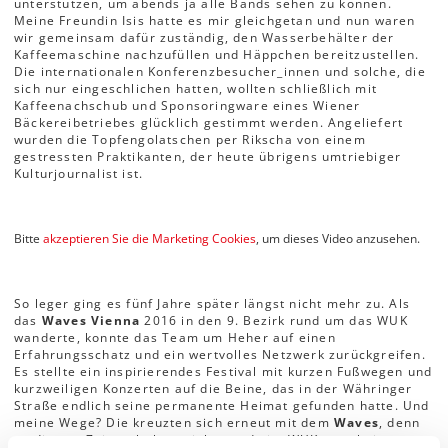
unterstützen, um abends ja alle Bands sehen zu können.
Meine Freundin Isis hatte es mir gleichgetan und nun waren
wir gemeinsam dafür zuständig, den Wasserbehälter der
Kaffeemaschine nachzufüllen und Häppchen bereitzustellen.
Die internationalen Konferenzbesucher_innen und solche, die
sich nur eingeschlichen hatten, wollten schließlich mit
Kaffeenachschub und Sponsoringware eines Wiener
Bäckereibetriebes glücklich gestimmt werden. Angeliefert
wurden die Topfengolatschen per Rikscha von einem
gestressten Praktikanten, der heute übrigens umtriebiger
Kulturjournalist ist.
Bitte
akzeptieren Sie die Marketing Cookies
, um dieses Video anzusehen.
So leger ging es fünf Jahre später längst nicht mehr zu. Als
das
Waves Vienna
2016 in den 9. Bezirk rund um das WUK
wanderte, konnte das Team um Heher auf einen
Erfahrungsschatz und ein wertvolles Netzwerk zurückgreifen.
Es stellte ein inspirierendes Festival mit kurzen Fußwegen und
kurzweiligen Konzerten auf die Beine, das in der Währinger
Straße endlich seine permanente Heimat gefunden hatte. Und
meine Wege? Die kreuzten sich erneut mit dem
Waves
, denn
zu diesem Zeitpunkt hatte ich gerade im WUK zu arbeiten