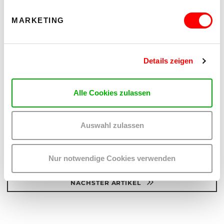
Bitte
akzeptieren Sie die Marketing Cookies
, um dieses Video anzusehen.
MARKETING
Teilen:
Auf
Auf
Details zeigen
Twitter
Facebook
teilen
teilen
Alle Cookies zulassen
Auswahl zulassen
VORHERIGER ARTIKEL
ZU ALLEN ARTIKELN
Nur notwendige Cookies verwenden
NÄCHSTER ARTIKEL