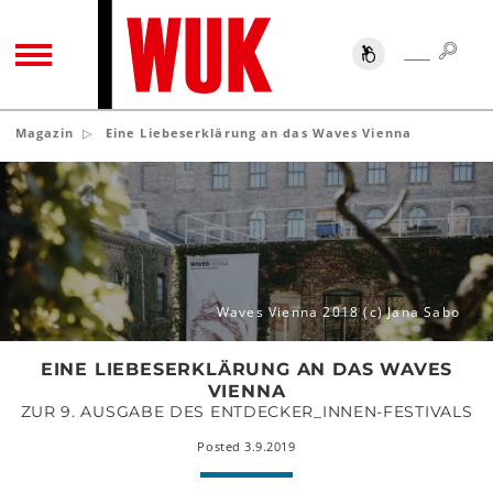
SUC
SUCHE
TOGGLE NAVIGATION
Magazin
Eine Liebeserklärung an das Waves Vienna
Eine
Liebeserklärung
an
das
Waves
Vienna
Waves Vienna 2018 (c) Jana Sabo
EINE LIEBESERKLÄRUNG AN DAS WAVES
VIENNA
ZUR 9. AUSGABE DES ENTDECKER_INNEN-FESTIVALS
Posted 3.9.2019