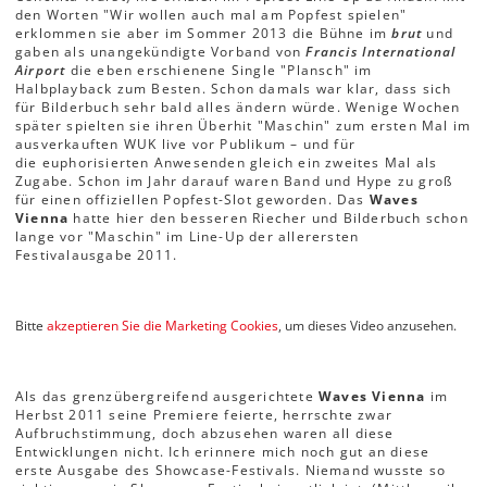
den Worten "Wir wollen auch mal am Popfest spielen"
erklommen sie aber im Sommer 2013 die Bühne im
brut
und
gaben als unangekündigte Vorband von
Francis International
Airport
die eben erschienene Single "Plansch" im
Halbplayback zum Besten. Schon damals war klar, dass sich
für Bilderbuch sehr bald alles ändern würde. Wenige Wochen
später spielten sie ihren Überhit "Maschin" zum ersten Mal im
ausverkauften WUK live vor Publikum – und für
die euphorisierten Anwesenden gleich ein zweites Mal als
Zugabe. Schon im Jahr darauf waren Band und Hype zu groß
für einen offiziellen Popfest-Slot geworden. Das
Waves
Vienna
hatte hier den besseren Riecher und Bilderbuch schon
lange vor "Maschin" im Line-Up der allerersten
Festivalausgabe 2011.
Bitte
akzeptieren Sie die Marketing Cookies
, um dieses Video anzusehen.
Als das grenzübergreifend ausgerichtete
Waves Vienna
im
Herbst 2011 seine Premiere feierte, herrschte zwar
Aufbruchstimmung, doch abzusehen waren all diese
Entwicklungen nicht. Ich erinnere mich noch gut an diese
erste Ausgabe des Showcase-Festivals. Niemand wusste so