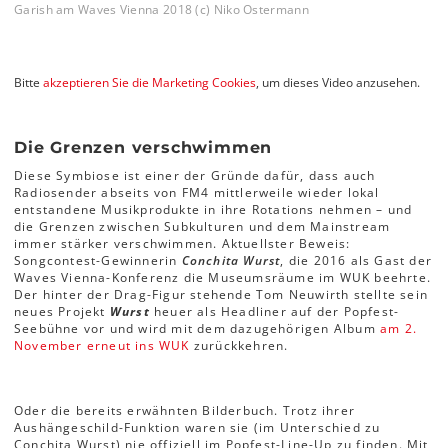
Garish am Waves Vienna 2018 (c) Niko Ostermann
Bitte
akzeptieren Sie die Marketing Cookies
, um dieses Video anzusehen.
Die Grenzen verschwimmen
Diese Symbiose ist einer der Gründe dafür, dass auch
Radiosender abseits von FM4 mittlerweile wieder lokal
entstandene Musikprodukte in ihre Rotations nehmen – und
die Grenzen zwischen Subkulturen und dem Mainstream
immer stärker verschwimmen. Aktuellster Beweis:
Songcontest-Gewinnerin
Conchita Wurst
, die 2016 als Gast der
Waves Vienna-Konferenz die Museumsräume im WUK beehrte.
Der hinter der Drag-Figur stehende Tom Neuwirth stellte sein
neues Projekt
Wurst
heuer als Headliner auf der Popfest-
Seebühne vor und wird mit dem dazugehörigen Album
am 2.
November erneut ins WUK
zurückkehren.
Oder die bereits erwähnten Bilderbuch. Trotz ihrer
Aushängeschild-Funktion waren sie (im Unterschied zu
Conchita Wurst) nie offiziell im Popfest-Line-Up zu finden. Mit