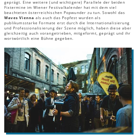
geprägt. Eine weitere (und wichtigere) Parallele der beiden
Fixtermine im Wiener Festivalkalender hat mit dem viel
beachteten österreichischen Popwunder zu tun. Sowohl das
Waves Vienna
als auch das Popfest wurden als
publikumsstarke Formate erst durch die Internationalisierung
und Professionalisierung der Szene möglich, haben diese aber
gleichzeitig auch vorangetrieben, mitgeformt, geprägt und ihr
wortwörtlich eine Bühne gegeben.