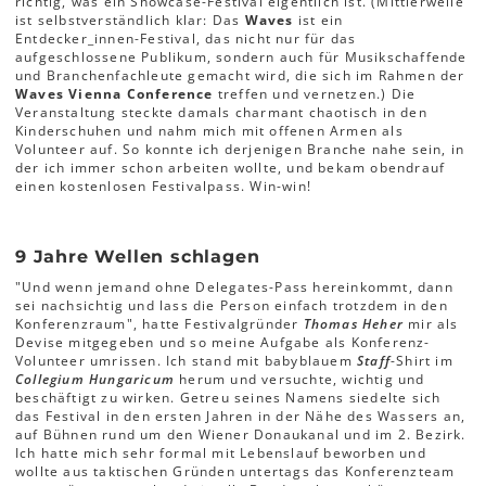
richtig, was ein Showcase-Festival eigentlich ist. (Mittlerweile
ist selbstverständlich klar: Das
Waves
ist ein
Entdecker_innen-Festival, das nicht nur für das
aufgeschlossene Publikum, sondern auch für Musikschaffende
und Branchenfachleute gemacht wird, die sich im Rahmen der
Waves Vienna Conference
treffen und vernetzen.) Die
Veranstaltung steckte damals charmant chaotisch in den
Kinderschuhen und nahm mich mit offenen Armen als
Volunteer auf. So konnte ich derjenigen Branche nahe sein, in
der ich immer schon arbeiten wollte, und bekam obendrauf
einen kostenlosen Festivalpass. Win-win!
9 Jahre Wellen schlagen
"Und wenn jemand ohne Delegates-Pass hereinkommt, dann
sei nachsichtig und lass die Person einfach trotzdem in den
Konferenzraum", hatte Festivalgründer
Thomas Heher
mir als
Devise mitgegeben und so meine Aufgabe als Konferenz-
Volunteer umrissen. Ich stand mit babyblauem
Staff
-Shirt im
Collegium Hungaricum
herum und versuchte, wichtig und
beschäftigt zu wirken. Getreu seines Namens siedelte sich
das Festival in den ersten Jahren in der Nähe des Wassers an,
auf Bühnen rund um den Wiener Donaukanal und im 2. Bezirk.
Ich hatte mich sehr formal mit Lebenslauf beworben und
wollte aus taktischen Gründen untertags das Konferenzteam