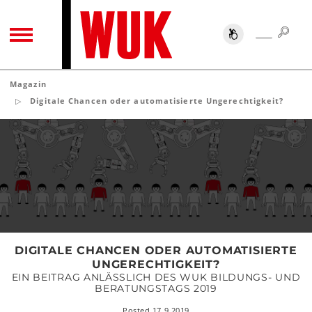
SUC
SUCHE
TOGGLE NAVIGATION
Magazin
Digitale Chancen oder automatisierte Ungerechtigkeit?
Digitale
Chancen
oder
automatisierte
Ungerechtigkeit?
DIGITALE CHANCEN ODER AUTOMATISIERTE
UNGERECHTIGKEIT?
EIN BEITRAG ANLÄSSLICH DES WUK BILDUNGS- UND
BERATUNGSTAGS 2019
Posted 17.9.2019