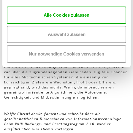
Eine andere Digitalisierung?
Alle Cookies zulassen
Diese Beispiele zeigen, wie die real existierende
Digitalisierung dazu dienen kann, über die Köpfe der
Menschen hinweg Ziele wie Kosteneinsparungen und
Effizienzsteigerung durchzusetzen – im kommerziellen wie im
Auswahl zulassen
öffentlichen Bereich. Anstatt gesellschaftliche Ungleichheit
und Diskriminierung politisch anzugehen, verschwinden sie
hinter Maschinen – und scheinbar objektiver wie
unangreifbarer Mathematik.
Nur notwendige Cookies verwenden
Wobei, nichts gegen Maschinen. Maschinen sind großartig.
Aber wo sie Entscheidungen über Menschen treffen, müssen
wir über die zugrundeliegenden Ziele reden. Digitale Chancen
für alle? Mit technischen Systemen, die einseitig von
kurzsichtigen Zielen wie Wachstum, Profit oder Effizienz
geprägt sind, wird das nichts. Wenn, dann brauchen wir
gemeinwohlorientierte Algorithmen, die Autonomie,
Gerechtigkeit und Mitbestimmung ermöglichen.
Wolfie Christl denkt, forscht und schreibt über die
gesellschaftlichen Dimensionen von Informationstechnologie.
Beim WUK Bildungs- und Beratungstag am 2.10. wird er
ausführlicher zum Thema vortragen.