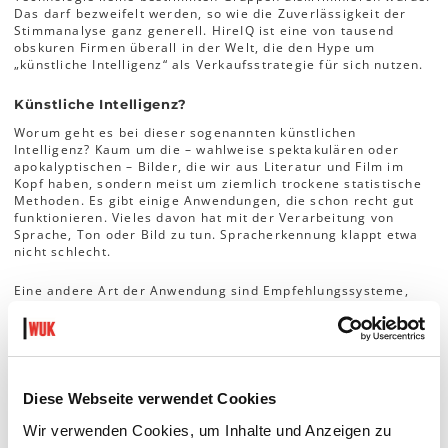
Das darf bezweifelt werden, so wie die Zuverlässigkeit der
Stimmanalyse ganz generell. HireIQ ist eine von tausend
obskuren Firmen überall in der Welt, die den Hype um
„künstliche Intelligenz“ als Verkaufsstrategie für sich nutzen.
Künstliche Intelligenz?
Worum geht es bei dieser sogenannten künstlichen
Intelligenz? Kaum um die – wahlweise spektakulären oder
apokalyptischen – Bilder, die wir aus Literatur und Film im
Kopf haben, sondern meist um ziemlich trockene statistische
Methoden. Es gibt einige Anwendungen, die schon recht gut
funktionieren. Vieles davon hat mit der Verarbeitung von
Sprache, Ton oder Bild zu tun. Spracherkennung klappt etwa
nicht schlecht.
Eine andere Art der Anwendung sind Empfehlungssysteme,
Stichwort „Kunden, die X gekauft haben, kauften auch Y“. Das
Empfehlungssystem mit dem derzeit größten
gesellschaftlichen Einfluss ist wohl Googles YouTube. Dessen
Empfehlungen und die automatisch abgespielten Folgevideos
bestimmen 70 % dessen, was Milliarden Menschen sehen.
Diese Webseite verwendet Cookies
Ziele mit Nebenwirkungen
Wir verwenden Cookies, um Inhalte und Anzeigen zu
Nach welchen Kriterien YouTube berechnet, welche Videos