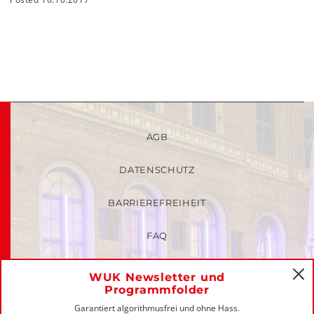
AGB
DATENSCHUTZ
BARRIEREFREIHEIT
FAQ
KINDER- UND JUGENDSCHUTZRICHTLINIEN
WUK Newsletter und
C
Programmfolder
MITGLIEDER-LOGIN
Garantiert algorithmusfrei und ohne Hass.