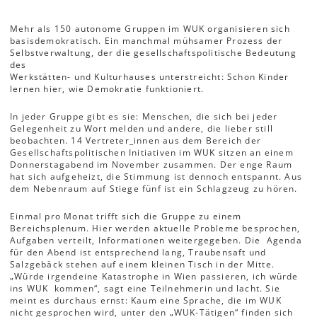
Mehr als 150 autonome Gruppen im WUK organisieren sich
basisdemokratisch. Ein manchmal mühsamer Prozess der
Selbstverwaltung, der die gesellschaftspolitische Bedeutung
des
Werkstätten- und Kulturhauses unterstreicht: Schon Kinder
lernen hier, wie Demokratie funktioniert.
In jeder Gruppe gibt es sie: Menschen, die sich bei jeder
Gelegenheit zu Wort melden und andere, die lieber still
beobachten. 14 Vertreter_innen aus dem Bereich der
Gesellschaftspolitischen Initiativen im WUK sitzen an einem
Donnerstagabend im November zusammen. Der enge Raum
hat sich aufgeheizt, die Stimmung ist dennoch entspannt. Aus
dem Nebenraum auf Stiege fünf ist ein Schlagzeug zu hören.
Einmal pro Monat trifft sich die Gruppe zu einem
Bereichsplenum. Hier werden aktuelle Probleme besprochen,
Aufgaben verteilt, Informationen weitergegeben. Die Agenda
für den Abend ist entsprechend lang, Traubensaft und
Salzgebäck stehen auf einem kleinen Tisch in der Mitte.
„Würde irgendeine Katastrophe in Wien passieren, ich würde
ins WUK kommen“, sagt eine Teilnehmerin und lacht. Sie
meint es durchaus ernst: Kaum eine Sprache, die im WUK
nicht gesprochen wird, unter den „WUK-Tätigen“ finden sich