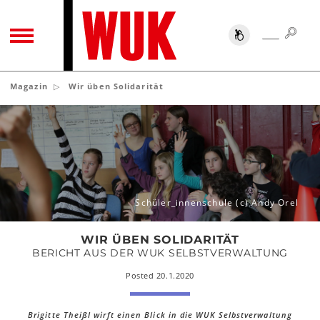
SUC
SUCHE
TOGGLE NAVIGATION
Magazin
Wir üben Solidarität
Wir
üben
Solidarität
Schüler_innenschule (c) Andy Orel
WIR ÜBEN SOLIDARITÄT
BERICHT AUS DER WUK SELBSTVERWALTUNG
Posted 20.1.2020
Brigitte Theißl wirft einen Blick in die WUK Selbstverwaltung