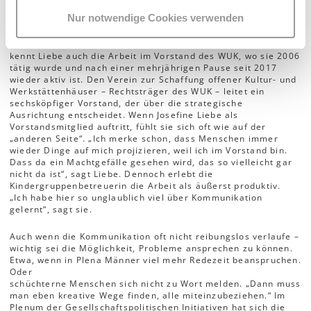
Nur notwendige Cookies verwenden
Die andere Seite abseits der Autonomie in der Kindergruppe
kennt Liebe auch die Arbeit im Vorstand des WUK, wo sie 2006
tätig wurde und nach einer mehrjährigen Pause seit 2017
wieder aktiv ist. Den Verein zur Schaffung offener Kultur- und
Werkstättenhäuser – Rechtsträger des WUK – leitet ein
sechsköpfiger Vorstand, der über die strategische
Ausrichtung entscheidet. Wenn Josefine Liebe als
Vorstandsmitglied auftritt, fühlt sie sich oft wie auf der
„anderen Seite“. „Ich merke schon, dass Menschen immer
wieder Dinge auf mich projizieren, weil ich im Vorstand bin.
Dass da ein Machtgefälle gesehen wird, das so vielleicht gar
nicht da ist“, sagt Liebe. Dennoch erlebt die
Kindergruppenbetreuerin die Arbeit als äußerst produktiv.
„Ich habe hier so unglaublich viel über Kommunikation
gelernt“, sagt sie.
Auch wenn die Kommunikation oft nicht reibungslos verlaufe –
wichtig sei die Möglichkeit, Probleme ansprechen zu können.
Etwa, wenn in Plena Männer viel mehr Redezeit beanspruchen.
Oder
schüchterne Menschen sich nicht zu Wort melden. „Dann muss
man eben kreative Wege finden, alle miteinzubeziehen.“ Im
Plenum der Gesellschaftspolitischen Initiativen hat sich die