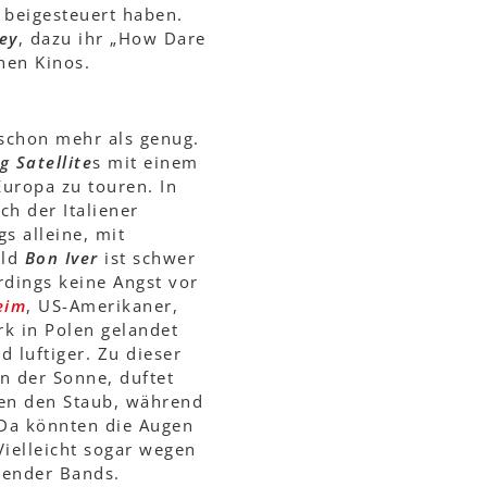
 beigesteuert haben.
ey
, dazu ihr „How Dare
hen Kinos.
 schon mehr als genug.
g Satellite
s mit einem
Europa zu touren. In
ch der Italiener
gs alleine, mit
ild
Bon Iver
ist schwer
rdings keine Angst vor
eim
, US-Amerikaner,
k in Polen gelandet
nd luftiger. Zu dieser
n der Sonne, duftet
len den Staub, während
 Da könnten die Augen
Vielleicht sogar wegen
hender Bands.