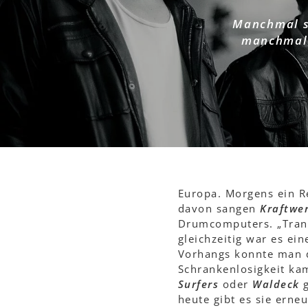
Manchmal sp
manchmal 
Europa. Morgens ein R
davon sangen
Kraftwe
Drumcomputers. „Trans
gleichzeitig war es ei
Vorhangs konnte man d
Schrankenlosigkeit ka
Surfers
oder
Waldeck
g
heute gibt es sie erne