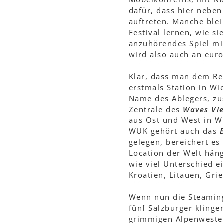
dafür, dass hier nebe
auftreten. Manche ble
Festival lernen, wie s
anzuhörendes Spiel mi
wird also auch an euro
Klar, dass man dem Re
erstmals Station in Wi
Name des Ablegers, zu
Zentrale des
Waves Vie
aus Ost und West in W
WUK gehört auch das
gelegen, bereichert es
Location der Welt hän
wie viel Unterschied 
Kroatien, Litauen, Gri
Wenn nun die Steaming
fünf Salzburger klinge
grimmigen Alpenwestern