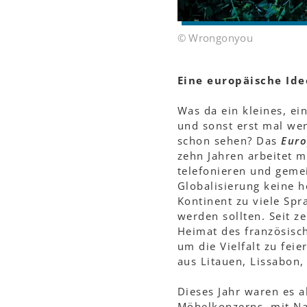
© Wrongonyou
Eine europäische Ide
Was da ein kleines, ei
und sonst erst mal we
schon sehen? Das
Eur
zehn Jahren arbeitet ma
telefonieren und geme
Globalisierung keine 
Kontinent zu viele Spr
werden sollten. Seit 
Heimat des französisc
um die Vielfalt zu fe
aus Litauen, Lissabon
Dieses Jahr waren es a
Möbelkonzerns, mit 