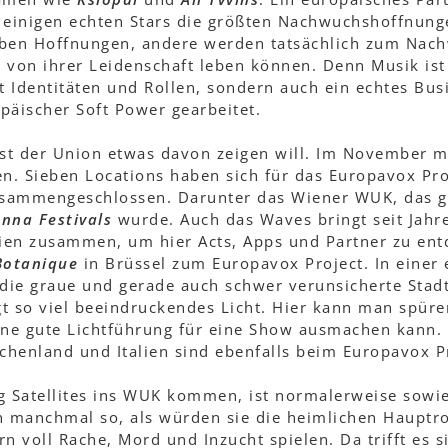
n einigen echten Stars die größten Nachwuchshoffnung
iben Hoffnungen, andere werden tatsächlich zum Nach
ie von ihrer Leidenschaft leben können. Denn Musik ist 
t Identitäten und Rollen, sondern auch ein echtes Bu
päischer Soft Power gearbeitet.
st der Union etwas davon zeigen will. Im November ma
en. Sieben Locations haben sich für das Europavox Proje
sammengeschlossen. Darunter das Wiener WUK, das g
nna Festivals
wurde. Auch das Waves bringt seit Jahr
ien zusammen, um hier Acts, Apps und Partner zu en
Botanique
in Brüssel zum Europavox Project. In einer
 die graue und gerade auch schwer verunsicherte Stadt
gt so viel beeindruckendes Licht. Hier kann man spür
eine gute Lichtführung für eine Show ausmachen kann.
echenland und Italien sind ebenfalls beim Europavox P
 Satellites ins WUK kommen, ist normalerweise sowie
n manchmal so, als würden sie die heimlichen Hauptro
 voll Rache, Mord und Inzucht spielen. Da trifft es si