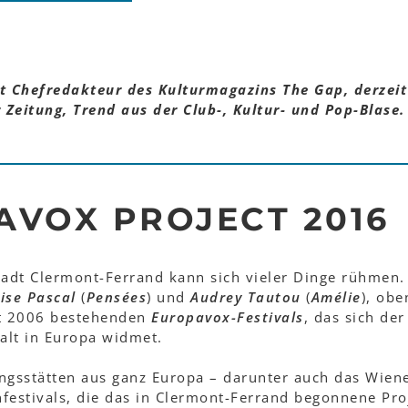
t Chefredakteur des Kulturmagazins The Gap, derzeit 
Zeitung, Trend aus der Club-, Kultur- und Pop-Blase.
AVOX PROJECT 2016
tadt Clermont-Ferrand kann sich vieler Dinge rühmen. 
ise Pascal
(
Pensées
) und
Audrey Tautou
(
Amélie
), obe
it 2006 bestehenden
Europavox-Festivals
, das sich de
falt in Europa widmet.
ngsstätten aus ganz Europa – darunter auch das Wien
enfestivals, die das in Clermont-Ferrand begonnene Pro