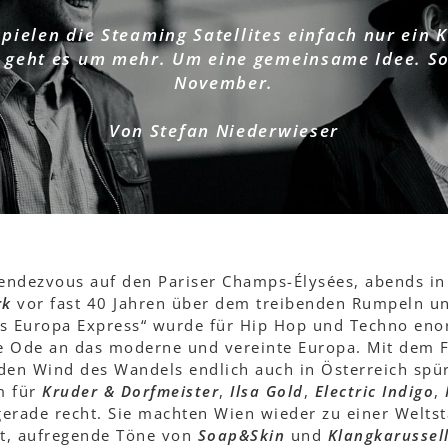
ielen die Steaming Satellites einfach nur ein 
geht es um mehr. Um eine gemeinsame Idee. So
November.
Von Stefan Niederwieser
endezvous auf den Pariser Champs-Élysées, abends in
rk
vor fast 40 Jahren über dem treibenden Rumpeln un
 Europa Express“ wurde für Hip Hop und Techno enor
ne Ode an das moderne und vereinte Europa. Mit dem F
en Wind des Wandels endlich auch in Österreich spü
m für
Kruder & Dorfmeister
,
Ilsa Gold
,
Electric Indigo
,
erade recht. Sie machten Wien wieder zu einer Welts
ut, aufregende Töne von
Soap&Skin
und
Klangkarussel