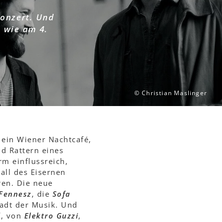
Konzert. Und
 wie am 4.
© Christian Maslinger
 ein Wiener Nachtcafé,
d Rattern eines
m einflussreich,
all des Eisernen
ren. Die neue
Fennesz
, die
Sofa
tadt der Musik. Und
l
, von
Elektro Guzzi
,