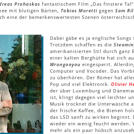
dreas Prohaskas
fantastischem Film „Das finstere Tal“
ee mit blutigen Bärten,
Tobias Moretti
gegen
Sam Ril
och eine der bemerkenswertesten Szenen österreichisc
Dabei gäbe es ja englische Songs
Trotzdem schaffen es die
Steamin
amerikanisierten Stil durch ganz 
einer kalten Berghütte hat sich au
Wrongonyou
eingesperrt. Allerdin
Computer und Vocoder. Das Vorb
zu überhören. Der Römer hat alle
Pop und viel Elektronik.
Olivier H
der über Luxemburg und Dänemar
ist, klingt dagegen viel leichter u
Musik trocknet die Unterwäsche a
der frische Kaffee, die Bienen ho
das LSD sanft zu wirken beginnt.
wieder ein wenig feucht werden. 
mehr als ein paar hübsch anzuse