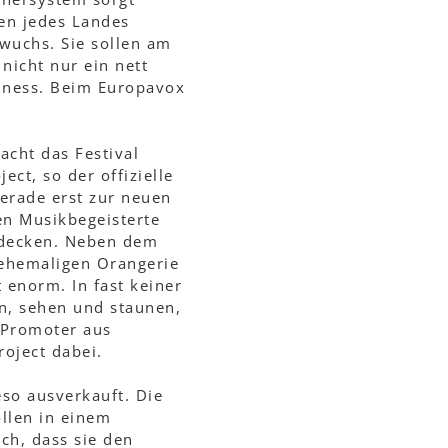
en jedes Landes
wuchs. Sie sollen am
nicht nur ein nett
siness. Beim Europavox
cht das Festival
ct, so der offizielle
erade erst zur neuen
en Musikbegeisterte
tdecken. Neben dem
 ehemaligen Orangerie
 enorm. In fast keiner
en, sehen und staunen,
 Promoter aus
roject dabei.
so ausverkauft. Die
llen in einem
ch, dass sie den