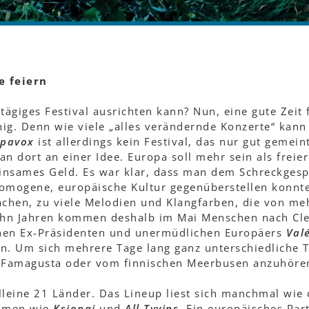
e feiern
ntägiges Festival ausrichten kann? Nun, eine gute Zeit
nig. Denn wie viele „alles verändernde Konzerte“ kan
opavox
ist allerdings kein Festival, das nur gut gemeint
n dort an einer Idee. Europa soll mehr sein als freier
insames Geld. Es war klar, dass man dem Schreckgesp
homogene, europäische Kultur gegenüberstellen konnte
achen, zu viele Melodien und Klangfarben, die von me
zehn Jahren kommen deshalb im Mai Menschen nach Cl
hen Ex-Präsidenten und unermüdlichen Europäers
Val
iern. Um sich mehrere Tage lang ganz unterschiedlich
, Famagusta oder vom finnischen Meerbusen anzuhöre
lleine 21 Länder. Das Lineup liest sich manchmal wie 
Namen wie
Ksiopai
und
All Tvvins
. Ein europäisches Par