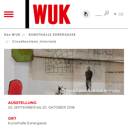
SUCHE
DE
SUCHE
TOGGLE NAVIGATION
EN
Das WUK
KUNSTHALLE EXNERGASSE
CrossSections_Intervals
© Yane Calovski & Zak Branicka
AUSSTELLUNG
20. SEPTEMBER bis 20. OKTOBER 2018
ORT
Kunsthalle Exnergasse