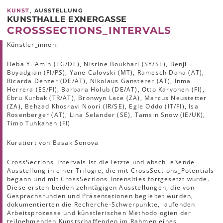
,
KUNST
AUSSTELLUNG
KUNSTHALLE EXNERGASSE
CROSSSECTIONS_INTERVALS
Künstler_innen:
Heba Y. Amin (EG/DE), Nisrine Boukhari (SY/SE), Benji
Boyadgian (FI/PS), Yane Calovski (MT), Ramesch Daha (AT),
Ricarda Denzer (DE/AT), Nikolaus Gansterer (AT), Inma
Herrera (ES/FI), Barbara Holub (DE/AT), Otto Karvonen (FI),
Ebru Kurbak (TR/AT), Bronwyn Lace (ZA), Marcus Neustetter
(ZA), Behzad Khosravi Noori (IR/SE), Egle Oddo (IT/FI), Isa
Rosenberger (AT), Lina Selander (SE), Tamsin Snow (IE/UK),
Timo Tuhkanen (FI)
Kuratiert von Basak Senova
CrossSections_Intervals ist die letzte und abschließende
Ausstellung in einer Trilogie, die mit CrossSections_Potentials
begann und mit CrossSections_Intensities fortgesetzt wurde.
Diese ersten beiden zehntägigen Ausstellungen, die von
Gesprächsrunden und Präsentationen begleitet wurden,
dokumentierten die Recherche-Schwerpunkte, laufenden
Arbeitsprozesse und künstlerischen Methodologien der
teilnehmenden Kunstschaffenden im Rahmen eines