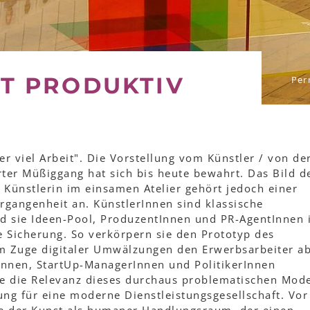
T PRODUKTIV
Per
er viel Arbeit". Die Vorstellung vom Künstler / von de
erter Müßiggang hat sich bis heute bewahrt. Das Bild d
 Künstlerin im einsamen Atelier gehört jedoch einer
rgangenheit an. KünstlerInnen sind klassische
nd sie Ideen-Pool, ProduzentInnen und PR-AgentInnen 
e Sicherung. So verkörpern sie den Prototyp des
m Zuge digitaler Umwälzungen den Erwerbsarbeiter a
rInnen, StartUp-ManagerInnen und PolitikerInnen
ne die Relevanz dieses durchaus problematischen Mode
ung für eine moderne Dienstleistungsgesellschaft. Vo