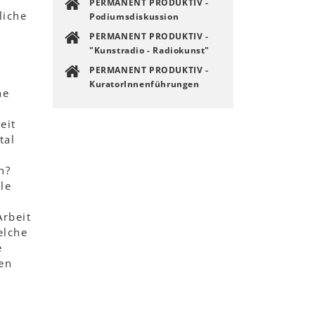
PERMANENT PRODUKTIV -
liche
Podiumsdiskussion
PERMANENT PRODUKTIV -
"Kunstradio - Radiokunst"
PERMANENT PRODUKTIV -
KuratorInnenführungen
he
eit
tal
n?
le
Arbeit
elche
e
en
,