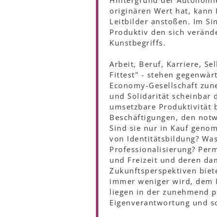
Hintergrund der Autonomi
originären Wert hat, kann 
Leitbilder anstoßen. Im S
Produktiv den sich veränd
Kunstbegriffs.
Arbeit, Beruf, Karriere, Se
Fittest" - stehen gegenwär
Economy-Gesellschaft zune
und Solidarität scheinbar 
umsetzbare Produktivität b
Beschäftigungen, den notw
Sind sie nur in Kauf geno
von Identitätsbildung? Was
Professionalisierung? Perm
und Freizeit und deren da
Zukunftsperspektiven biete
immer weniger wird, dem 
liegen in der zunehmend p
Eigenverantwortung und s