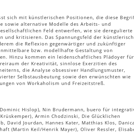
t sich mit künstlerischen Positionen, die diese Begri
e sowie alternative Modelle des Arbeits- und
esellschaftlichen Feld entwerfen, wie sie deregulierte
n und kritisieren. Das Spannungsfeld der künstlerisc
derem die Reflexion gegenwärtiger und zukünftiger
 unmittelbare bzw. modellhafte Gestaltung von
ren. Hinzu kommen ein leidenschaftliches Plädoyer fü
reiraum der Kreativität, sinnlose Exerzitien des
eiterns, die Analyse obsessiver Handlungsmuster,
tivierter Selbstausbeutung sowie den erwünschten wie
ngen von Workaholism und Freizeitstreß.
Dominic Hislop), Nin Brudermann, buero für integrati
 Krüskemper), Armin Chodzinski, Die Glücklichen
b, David Jourdan, Hannes Kater, Matthias Klos, Danic
haft (Martin Keil/Henrik Mayer), Oliver Ressler, Elisab