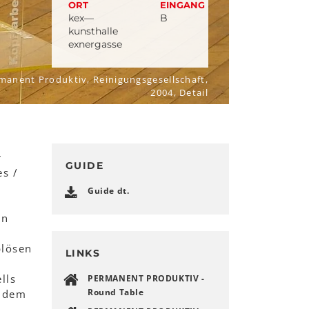
ORT
EINGANG
kex—
B
kunsthalle
exnergasse
manent Produktiv, Reinigungsgesellschaft,
2004, Detail
r
GUIDE
es /
Guide dt.
in
blösen
LINKS
lls
PERMANENT PRODUKTIV -
Round Table
r dem