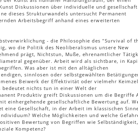
e der Kunst als humaner Handlungsraum, der einen
Kunst Diskussionen über individuelle und gesellschaft
inne dieses Strukturwandels untersucht Permanent
ernden Arbeitsbegriff anhand eines erweiterten
lbstverwirklichung - die Philosophie des "Survival of t
tig, wo die Politik des Neoliberalismus unsere New
hmend prägt, Nichtstun, Muße, ehrenamtlicher Tätigk
diametral gegenüber. Arbeit wird als sichtbare, in Kapi
egriffen. Was aber ist mit den alltäglichen
endigen, sinnlosen oder selbstgewählten Betätigunge
mmenes Beiwerk der Effektivität oder vielmehr Keimzel
 bedeutet nichts tun in einer Welt der
anent Produktiv greift Diskussionen um die Begriffe 
mit einhergehende gesellschaftliche Bewertung auf. W
t eine Gesellschaft, in der Arbeit im klassischen Sinn
Individuum? Welche Möglichkeiten und welche Gefahr
ositiven Bewertung von Begriffen wie Selbständigkeit
oziale Kompetenz?