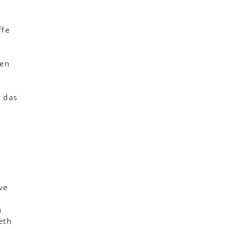
ffe
hen
r das
ve
a
eth