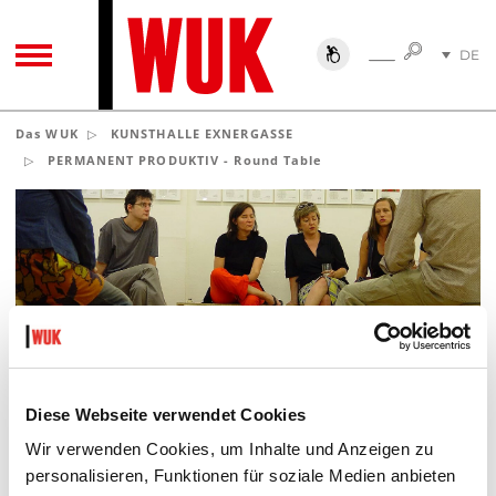
SUCHE
DE
SUCHE
TOGGLE NAVIGATION
EN
Das WUK
KUNSTHALLE EXNERGASSE
PERMANENT PRODUKTIV - Round Table
Round Tabel Foto: Achim Gauger, Detail
ZEIT
Diese Webseite verwendet Cookies
Do 17.6.2004
19.00
Wir verwenden Cookies, um Inhalte und Anzeigen zu
personalisieren, Funktionen für soziale Medien anbieten
ORT
kex—kunsthalle exnergasse