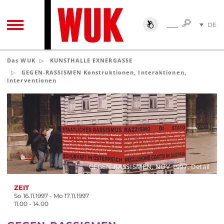
SUCHE
DE
SUCHE
TOGGLE NAVIGATION
EN
Das WUK
KUNSTHALLE EXNERGASSE
GEGEN-RASSISMEN Konstruktionen, Interaktionen,
Interventionen
GEGEN-RASSISMEN, NOV 1997, Detail
ZEIT
So 16.11.1997 - Mo 17.11.1997
11.00 - 14.00