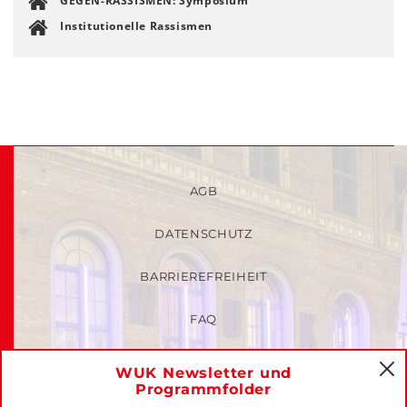
GEGEN-RASSISMEN: Symposium
Institutionelle Rassismen
AGB
DATENSCHUTZ
BARRIEREFREIHEIT
FAQ
KINDER- UND JUGENDSCHUTZRICHTLINIEN
WUK Newsletter und
C
Programmfolder
MITGLIEDER-LOGIN