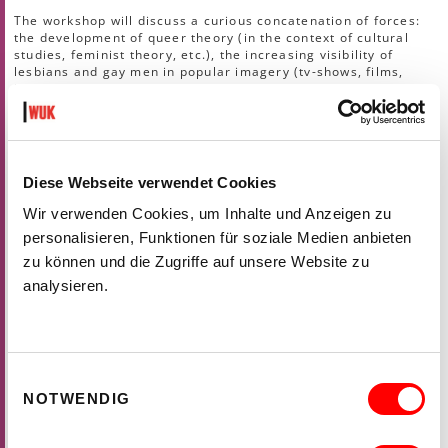
The workshop will discuss a curious concatenation of forces:
the development of queer theory (in the context of cultural
studies, feminist theory, etc.), the increasing visibility of
lesbians and gay men in popular imagery (tv-shows, films,
literature), and the inevitable crisis of assimilation that these
tendencies help produce. We will interrogate the question of
how gay are the "gay 90s" and how are images of gays are
used to produce certain constructions of subjectivity and to
de-activate others. (Videotape clips will be shown.)
Bio-Bibliographie Suzanna Danuta Walters
Diese Webseite verwendet Cookies
Wir verwenden Cookies, um Inhalte und Anzeigen zu
ENTFAELLT WEGEN KRANKHEIT
personalisieren, Funktionen für soziale Medien anbieten
bell hooks (New York/USA): Intersections: Race, Sex &
Class
zu können und die Zugriffe auf unsere Website zu
analysieren.
Strategies for challenging racism must include recognition of
the way in which interlocking systems of domination of race,
sex, and class work together to perpetuate and maintain
Einwilligungsauswahl
racial hierarchies.
NOTWENDIG
(Der Workshop wird von Tanja Widmann mitgestaltet.)
Bio-Bibliographie bell hooks