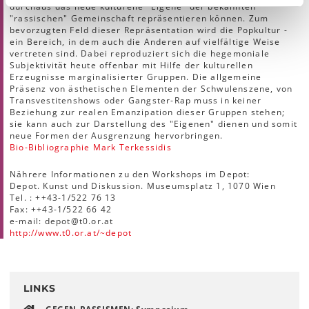
durchaus das neue kulturelle "Eigene" der bekannten
"rassischen" Gemeinschaft repräsentieren können. Zum
bevorzugten Feld dieser Repräsentation wird die Popkultur -
ein Bereich, in dem auch die Anderen auf vielfältige Weise
vertreten sind. Dabei reproduziert sich die hegemoniale
Subjektivität heute offenbar mit Hilfe der kulturellen
Erzeugnisse marginalisierter Gruppen. Die allgemeine
Präsenz von ästhetischen Elementen der Schwulenszene, von
Transvestitenshows oder Gangster-Rap muss in keiner
Beziehung zur realen Emanzipation dieser Gruppen stehen;
sie kann auch zur Darstellung des "Eigenen" dienen und somit
neue Formen der Ausgrenzung hervorbringen.
Bio-Bibliographie Mark Terkessidis
Nährere Informationen zu den Workshops im Depot:
Depot. Kunst und Diskussion. Museumsplatz 1, 1070 Wien
Tel. : ++43-1/522 76 13
Fax: ++43-1/522 66 42
e-mail: depot@t0.or.at
http://www.t0.or.at/~depot
LINKS