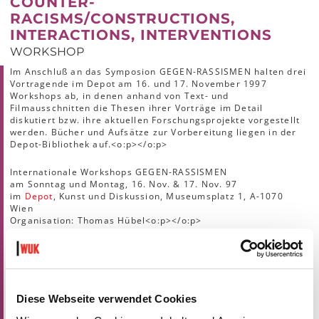
COUNTER-
RACISMS/CONSTRUCTIONS,
INTERACTIONS, INTERVENTIONS
WORKSHOP
Im Anschluß an das Symposion GEGEN-RASSISMEN halten drei
Vortragende im Depot am 16. und 17. November 1997
Workshops ab, in denen anhand von Text- und
Filmausschnitten die Thesen ihrer Vorträge im Detail
diskutiert bzw. ihre aktuellen Forschungsprojekte vorgestellt
werden. Bücher und Aufsätze zur Vorbereitung liegen in der
Depot-Bibliothek auf.<o:p></o:p>
Internationale Workshops GEGEN-RASSISMEN
am Sonntag und Montag, 16. Nov. & 17. Nov. 97
im
Depot
, Kunst und Diskussion, Museumsplatz 1, A-1070
Wien
Organisation: Thomas Hübel<o:p></o:p>
Sonntag, 16. November, 11.00 - 15.00
Suzanna Danuta Walters (Washington/USA): Queer Theory,
Gay Visibility, and the Iconography of Assimilation<o:p></o:p>
Diese Webseite verwendet Cookies
The workshop will discuss a curious concatenation of forces:
the development of queer theory (in the context of cultural