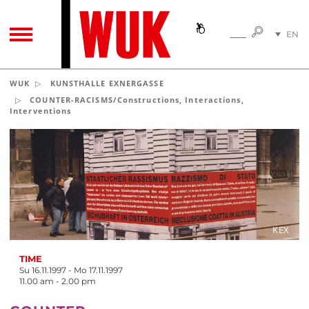
SEARC
EN
SEARCH
TOGGLE NAVIGATION
DE
WUK
KUNSTHALLE EXNERGASSE
COUNTER-RACISMS/Constructions, Interactions,
Interventions
KEX
TIME
Su 16.11.1997 - Mo 17.11.1997
11.00 am - 2.00 pm