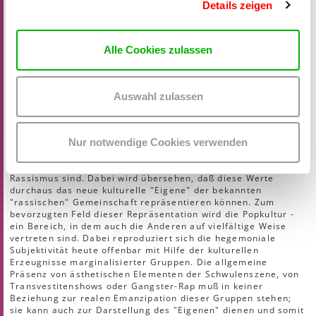
hybridization, or the development of translocal mélange
Details zeigen
cultures, and structural hybridization, or the emergence of
new, mixed forms of cooperation. This perspective is a step
towards a postinter/national sociology of hybrid times, spaces
Alle Cookies zulassen
and formations.
Bio-Bibliographie Jan Nederveen Pieterse
<o:p></o:p>
Montag, 17. November, 17.00 - 21.00
Auswahl zulassen
Mark Terkessidis (Köln/BRD): Was ist das Andere der
Hybridität? Über Globalität und Neorassismus<o:p></o:p>
Gewöhnlich glaubt man, daß die Werte der kulturellen
Nur notwendige Cookies verwenden
Postmoderne - Globalität, Offenheit, Toleranz, Buntheit,
Multikultur, Ironie, Hybridität etc. - ein probates Mittel gegen
Rassismus sind. Dabei wird übersehen, daß diese Werte
durchaus das neue kulturelle "Eigene" der bekannten
"rassischen" Gemeinschaft repräsentieren können. Zum
bevorzugten Feld dieser Repräsentation wird die Popkultur -
ein Bereich, in dem auch die Anderen auf vielfältige Weise
vertreten sind. Dabei reproduziert sich die hegemoniale
Subjektivität heute offenbar mit Hilfe der kulturellen
Erzeugnisse marginalisierter Gruppen. Die allgemeine
Präsenz von ästhetischen Elementen der Schwulenszene, von
Transvestitenshows oder Gangster-Rap muß in keiner
Beziehung zur realen Emanzipation dieser Gruppen stehen;
sie kann auch zur Darstellung des "Eigenen" dienen und somit