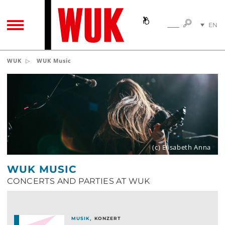
SEARC
EN
SEARCH
TOGGLE NAVIGATION
DE
WUK
WUK Music
(c) Elisabeth Anna
WUK MUSIC
CONCERTS AND PARTIES AT WUK
,
MUSIK
KONZERT