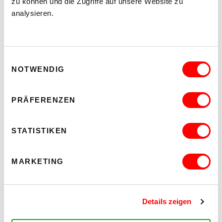
zu können und die Zugriffe auf unsere Website zu
Saal
analysieren.
BUY TICKETS
MORE
Einwilligungsauswahl
,
NOTWENDIG
MUSIK
KONZERT
PRESENTED BY 50YEARS OF HIP
HOP & STEELO
CHALI 2NA
PRÄFERENZEN
Th 22.10.2026, 8.00 pm Hrs
Saal
STATISTIKEN
BUY TICKETS
MORE
MARKETING
,
MUSIK
KONZERT
EBOW
Details zeigen
Fr 23.10.2026, 8.00 pm Hrs
Saal