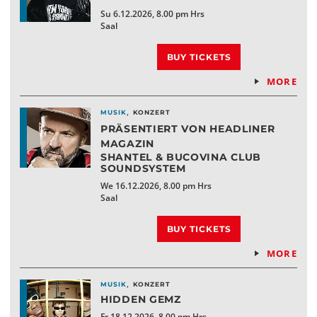
Su 6.12.2026, 8.00 pm Hrs
Saal
BUY TICKETS
MORE
,
MUSIK
KONZERT
PRÄSENTIERT VON HEADLINER
MAGAZIN
SHANTEL & BUCOVINA CLUB
SOUNDSYSTEM
We 16.12.2026, 8.00 pm Hrs
Saal
BUY TICKETS
MORE
,
MUSIK
KONZERT
HIDDEN GEMZ
Fr 18.12.2026, 8.00 pm Hrs