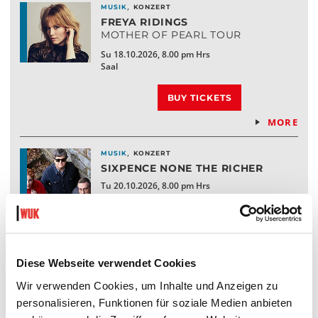
,
MUSIK
KONZERT
FREYA RIDINGS
MOTHER OF PEARL TOUR
Su 18.10.2026, 8.00 pm Hrs
Saal
BUY TICKETS
MORE
,
MUSIK
KONZERT
SIXPENCE NONE THE RICHER
Tu 20.10.2026, 8.00 pm Hrs
Saal
ABGESAGT
MORE
Diese Webseite verwendet Cookies
,
Wir verwenden Cookies, um Inhalte und Anzeigen zu
MUSIK
KONZERT
STEAMING SATELLITES
personalisieren, Funktionen für soziale Medien anbieten
We 21.10.2026, 8.00 pm Hrs