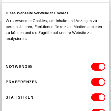
- are only available in German.
Thanks for your understanding.
Diese Webseite verwendet Cookies
Wir verwenden Cookies, um Inhalte und Anzeigen zu
personalisieren, Funktionen für soziale Medien anbieten
Melde dich hier für Newsletter aus dem
WUK an und bleib immer auf dem
zu können und die Zugriffe auf unsere Website zu
Laufenden.
analysieren.
Bitte wähle deine Interessen aus:*
GESAMTÜBERBLICK
Einwilligungsauswahl
MUSIK
NOTWENDIG
KUNSTHALLE EXNERGASSE
PERFORMING ARTS
PRÄFERENZEN
BILDUNG UND BERATUNG
KINDERKULTUR
STATISTIKEN
MARKT & BIOPFLANZEN
WUK MAGAZIN