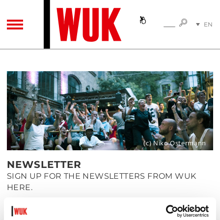
SEARC
EN
SEARCH
TOGGLE NAVIGATION
DE
(c) Niko Ostermann
NEWSLETTER
SIGN UP FOR THE NEWSLETTERS FROM WUK
HERE.
All newsletters - except KUNSTHALLE EXNERGASSE newsletter