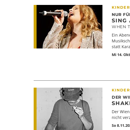
KINDER
NUR FÜ
SING
WHEN T
Ein Aben
Musikschm
statt Kar
Mi 14. Ok
KINDER
DER WI
SHAK
Der Wiene
nicht ver
So 8.11.20