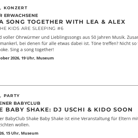
,
KONZERT
R ERWACHSENE
 A SONG TOGETHER WITH LEA & ALEX
HE KIDS ARE SLEEPING #6
d voller Ohrwürmer und Lieblingssongs aus 50 Jahren Musik. Zus
ankerl, bei denen für alle etwas dabei ist. Töne treffen? Nicht s
aoke. Sing a song together!
tober 2026, 19 Uhr
,
Museum
,
PARTY
ENER BABYCLUB
E BABY SHAKE: DJ USCHI & KIDO SOON
r BabyClub Shake Baby Shake ist eine Veranstaltung für Eltern mi
zichten wollen.
26, 15 Uhr
,
Museum