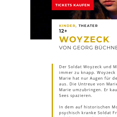
TICKETS KAUFEN
,
KINDER
THEATER
12+
WOYZECK
VON GEORG BÜCHN
Der Soldat Woyzeck und Mar
immer zu knapp. Woyzeck n
Marie hat nur Augen für 
aus. Die Untreue von Mari
Marie umzubringen. Er kau
Sees spazieren.
In dem auf historischen Mo
psychisch kranke Soldat Fr