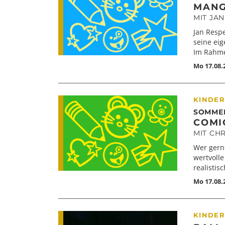
MANGA
MIT JA
Jan Respe
seine eig
Im Rahme
Mo 17.08.
KINDER
SOMME
COMIC
MIT CHR
Wer gerne
wertvoll
realistis
Mo 17.08.2
KINDER