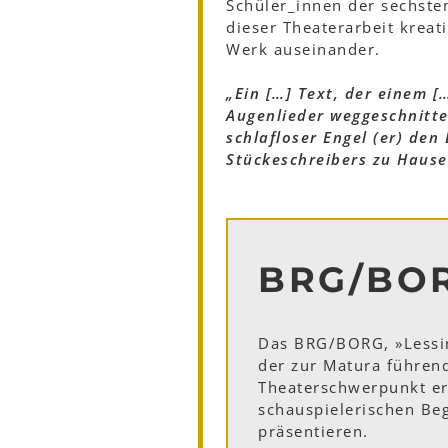
Schüler_innen der sechste
dieser Theaterarbeit kreat
Werk auseinander.
„Ein […] Text, der einem [
Augenlieder weggeschnitte
schlafloser Engel (er) de
Stückeschreibers zu Hause
BRG/BOR
Das BRG/BORG, »Lessi
der zur Matura führen
Theaterschwerpunkt erm
schauspielerischen Be
präsentieren.