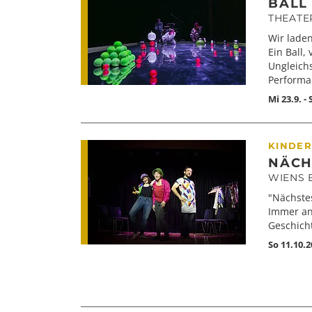
BALL 
THEATE
Wir laden
Ein Ball,
Ungleich
Performan
Mi 23.9. -
KINDER
NÄCHS
WIENS 
"Nächstes
Immer an
Geschich
So 11.10.