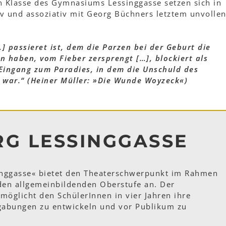
n Klasse des Gymnasiums Lessinggasse setzen sich in
iv und assoziativ mit Georg Büchners letztem unvolle
…] passieret ist, dem die Parzen bei der Geburt die
n haben, vom Fieber zersprengt […], blockiert als
n Eingang zum Paradies, in dem die Unschuld des
 war.“ (Heiner Müller: »Die Wunde Woyzeck«)
G LESSINGGASSE
nggasse« bietet den Theaterschwerpunkt im Rahmen
den allgemeinbildenden Oberstufe an. Der
öglicht den SchülerInnen in vier Jahren ihre
gabungen zu entwickeln und vor Publikum zu