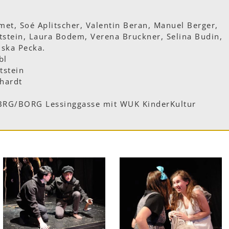
Amet, Soé Aplitscher, Valentin Beran, Manuel Berger,
ttstein, Laura Bodem, Verena Bruckner, Selina Budin,
iska Pecka.
bl
tstein
hardt
 BRG/BORG Lessinggasse mit WUK KinderKultur