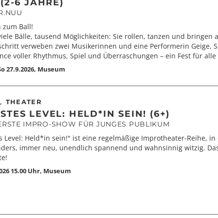
(2-6 JAHRE)
R.NUU
 zum Ball!
 viele Bälle, tausend Möglichkeiten: Sie rollen, tanzen und bringe
schritt verweben zwei Musikerinnen und eine Performerin Geige, 
ce voller Rhythmus, Spiel und Überraschungen – ein Fest für alle 
 So 27.9.2026
,
Museum
,
THEATER
TES LEVEL: HELD*IN SEIN! (6+)
ERSTE IMPRO-SHOW FÜR JUNGES PUBLIKUM
 Level: Held*in sein!" ist eine regelmäßige Improtheater-Reihe, in
ders, immer neu, unendlich spannend und wahnsinnig witzig. Das i
te!
2026 15.00 Uhr
,
Museum