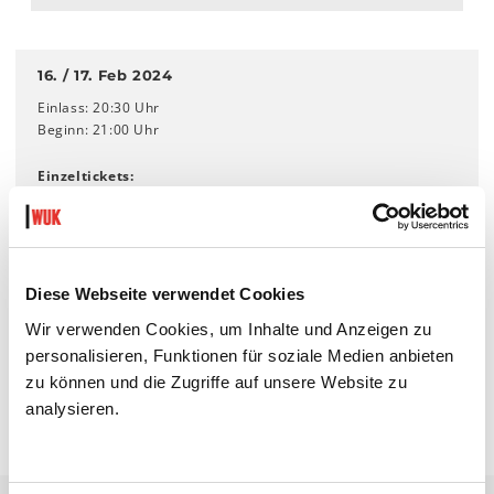
16. / 17. Feb 2024
Einlass: 20:30 Uhr
Beginn: 21:00 Uhr
Einzeltickets:
€ 20 | 15 | 10
Kombitickets:
Für die Vorstellungen von
Chiara Bartl-Salvi
und Viktor Szeri
am 16. & 17.02.:
Diese Webseite verwendet Cookies
€ 25 | 20 | 15
Wir verwenden Cookies, um Inhalte und Anzeigen zu
personalisieren, Funktionen für soziale Medien anbieten
TICKETS
zu können und die Zugriffe auf unsere Website zu
analysieren.