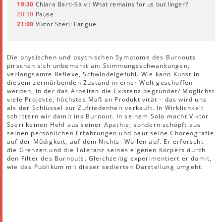
19:30
Chiara Bartl-Salvi: What remains for us but linger?
20:30
Pause
21:00
Viktor Szeri: Fatigue
Die physischen und psychischen Symptome des Burnouts
pirschen sich unbemerkt an: Stimmungsschwankungen,
verlangsamte Reflexe, Schwindelgefühl. Wie kann Kunst in
diesem zermürbenden Zustand in einer Welt geschaffen
werden, in der das Arbeiten die Existenz begründet? Möglichst
viele Projekte, höchstes Maß an Produktivität – das wird uns
als der Schlüssel zur Zufriedenheit verkauft. In Wirklichkeit
schlittern wir damit ins Burnout. In seinem Solo macht Viktor
Szeri keinen Hehl aus seiner Apathie, sondern schöpft aus
seinen persönlichen Erfahrungen und baut seine Choreografie
auf der Müdigkeit, auf dem Nichts- Wollen auf. Er erforscht
die Grenzen und die Toleranz seines eigenen Körpers durch
den Filter des Burnouts. Gleichzeitig experimentiert er damit,
wie das Publikum mit dieser sedierten Darstellung umgeht.