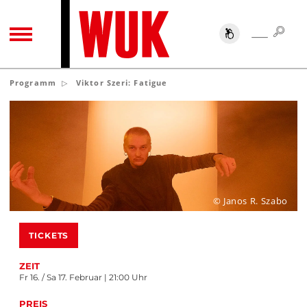
SUC
SUCHE
TOGGLE NAVIGATION
Programm
Viktor Szeri: Fatigue
© Janos R. Szabo
TICKETS
ZEIT
Fr 16. / Sa 17. Februar | 21:00 Uhr
PREIS