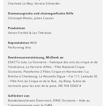
Charlotte Le May, Verena Schneider
Dramaturgische und choreografische Hilfe
Christoph Rhules, Julien Cassier
Produktion
Verein Freifall & Les Thérèses
Koproduktion
WUK
Performing Arts
Residenzunterstützung, Mit
Dank an
ESAC’To Lido, La Grainerie – Fabrique des arts du cirque et de
l’itinérance, La Verrerie d’Alès – Pôle National Cirque
Occitanie, Plateforme 2 Pôles Cirque en Normandie / La
Brèche à Cherbourg, La Nouvelle Digue – Cie 111, Latitude 50
– Pôle Arts du Cirque et de la Rue, Ay-Roop, Scène de
territoire pour les arts de la piste, ON THE EDGE #
Gefördert von
Bundeskanzleramt Österreich, DRAC Occitanie – Aide au
Compagnonnage avec le GdRA