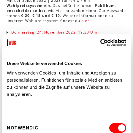
Mit der Saison 2022 | 2023 führen wir ein
Wahlpreissystem
ein. Das heißt, ihr, unser
Publikum
,
entscheidet selbst
, wie viel ihr zahlen könnt. Zur Auswahl
stehen
€ 20, € 15 und € 10
. Weitere Informationen zu
unserem Wahlpreissystem findest du
hier
.
Donnerstag, 24. November 2022, 19:30 Uhr
Samstag, 26. November 2022, 19:30 Uhr - wir sind
bereits ausverkauft
Gönn' dir
Festival-Feeling
und sichere dir ein
vergünstiges Kombiticket
für die Performance von Verena
Diese Webseite verwendet Cookies
Schneider & Charlotte Le May und
Knights of the Invisible
am 24. November!
Wir verwenden Cookies, um Inhalte und Anzeigen zu
personalisieren, Funktionen für soziale Medien anbieten
Kombiticket Donnerstag, 24. November 2022
zu können und die Zugriffe auf unsere Website zu
analysieren.
ODER
Das vergünstigte Kombiticket für Verena Schneider &
Charlotte Le May und
Darragh McLoughlin
am 26.
November! Bei zwei Veranstaltungen gilt das
Wahlpreissystem € 25 | 20 | 15.
Einwilligungsauswahl
NOTWENDIG
Kombiticket Samstag, 26. November 2022 - wir sind