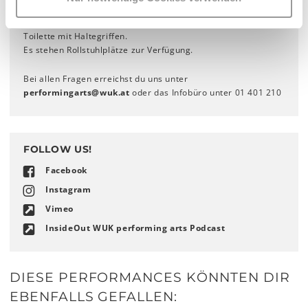
erreichen (U6, Straßenbahn 37, 38, 40, 41, 42).
Der Zugang zu Saal und Foyer ist stufenlos, es gibt eine
Toilette mit Haltegriffen.
Es stehen Rollstuhlplätze zur Verfügung.
Bei allen Fragen erreichst du uns unter
performingarts
@
wuk
.
at
oder das Infobüro unter 01 401 210
FOLLOW US!
Facebook
Instagram
Vimeo
InsideOut WUK performing arts Podcast
DIESE PERFORMANCES KÖNNTEN DIR
EBENFALLS GEFALLEN: