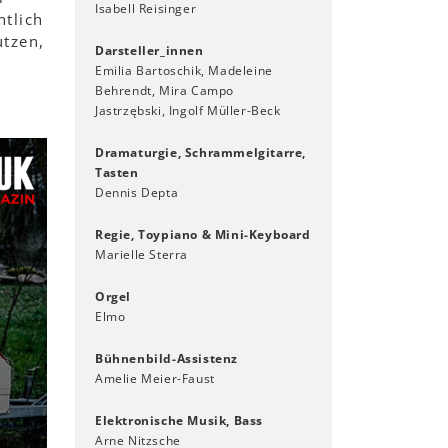
Isabell Reisinger
ntlich
utzen,
Darsteller_innen
Emilia Bartoschik, Madeleine
Behrendt, Mira Campo
Jastrzębski, Ingolf Müller-Beck
Dramaturgie, Schrammelgitarre,
Tasten
Dennis Depta
Regie, Toypiano & Mini-Keyboard
Marielle Sterra
Orgel
Elmo
Bühnenbild-Assistenz
Amelie Meier-Faust
Elektronische Musik, Bass
Arne Nitzsche