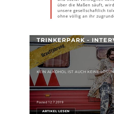
über die Maßen säuft, wir
unsere gesellschaftlich to
ohne völlig an ihr zugrun
TRINKERPARK - INTE
KEIN ALKOHOL IST AUCH KEINE LÖSU
Posted 12.7.2019
ARTIKEL LESEN