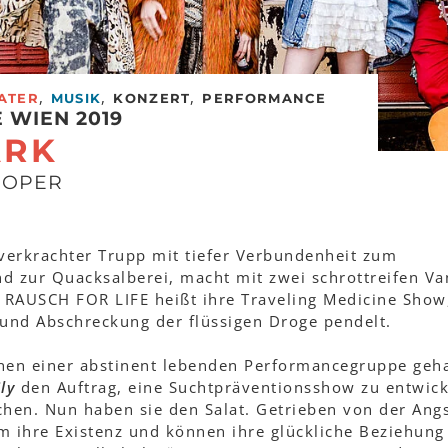
,
,
,
ATER
MUSIK
KONZERT
PERFORMANCE
 WIEN 2019
ARK
SOPER
 verkrachter Trupp mit tiefer Verbundenheit zum
nd zur Quacksalberei, macht mit zwei schrottreifen Va
: RAUSCH FOR LIFE heißt ihre Traveling Medicine Show
 und Abschreckung der flüssigen Droge pendelt.
innen einer abstinent lebenden Performancegruppe geha
ly
den Auftrag, eine Suchtpräventionsshow zu entwick
chen. Nun haben sie den Salat. Getrieben von der Angs
um ihre Existenz und können ihre glückliche Beziehun