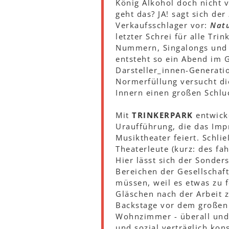
König Alkohol doch nicht 
geht das? JA! sagt sich der
Verkaufsschlager vor:
Nat
letzter Schrei für alle Tri
Nummern, Singalongs und 
entsteht so ein Abend im 
Darsteller_innen-Generati
Normerfüllung versucht di
Innern einen großen Schl
Mit
TRINKERPARK
entwick
Uraufführung, die das Impr
Musiktheater feiert. Schli
Theaterleute (kurz: des fa
Hier lässt sich der Sonder
Bereichen der Gesellschaft 
müssen, weil es etwas zu f
Gläschen nach der Arbeit 
Backstage vor dem großen 
Wohnzimmer - überall und
und sozial verträglich ko