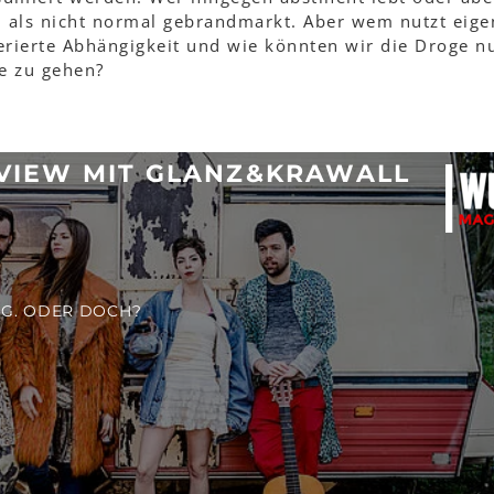
d als nicht normal gebrandmarkt. Aber wem nutzt eige
lerierte Abhängigkeit und wie könnten wir die Droge n
de zu gehen?
RVIEW MIT GLANZ&KRAWALL
NG. ODER DOCH?