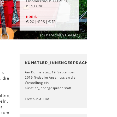
Donnerstag 19.09.2019,
19:30 Uhr
PREIS
€ 20 | € 16 | € 12
(c) Peter van Heesen
KÜNSTLER_INNENGESPRÄCH
ns
Am Donnerstag, 19. September
2019 findet im Anschluss an die
, die
Vorstellung ein
Künstler_innengespräch statt.
lten,
Treffpunkt: Hof
eln.
t,
g zum