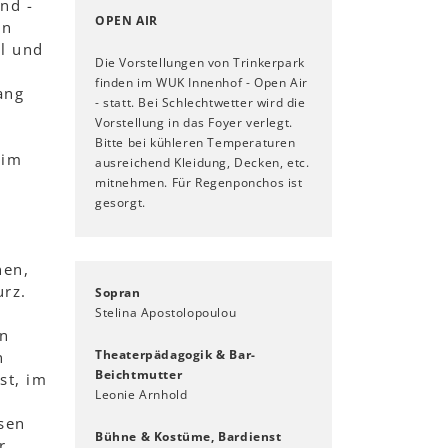
nd -
OPEN AIR
en
l und
Die Vorstellungen von Trinkerpark
finden im WUK Innenhof - Open Air
ang
- statt. Bei Schlechtwetter wird die
Vorstellung in das Foyer verlegt.
Bitte bei kühleren Temperaturen
 im
ausreichend Kleidung, Decken, etc.
mitnehmen. Für Regenponchos ist
gesorgt.
nen,
urz.
Sopran
Stelina Apostolopoulou
en
Theaterpädagogik & Bar-
n
Beichtmutter
st, im
Leonie Arnhold
sen
Bühne & Kostüme, Bardienst
r