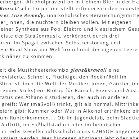
verbergen. Alkoholprävention mit einem Bier in der Ha
Rausch
’sche Trupp und stellt erfinderisch den neuest
ures True Remedy
, unalkoholisches Berauschungsmitte
nker_innen, die nüchtern bleiben wollen
.
Mit eigenen
einer Synthese aus Pop, Elektro und klassischem Ges
Geiste der Straßenmusik, verkörpert durch drei
onen. Im Spagat zwischen Selbstzerstörung und
ese Road-Show der Weltformel und der eigenen Leere
uck näher zu kommen.
elt die Musiktheaterkombo
glanz&krawall
eine
ovisierte, Schnelle, Flüchtige, den Rock’n’Roll im
eßlich ist doch die Welt der Musiker_innen, Gaukler_in
hrenden Volks) ein Biotop für Rausch, Exzess und Abst
status des Äthanols studieren, der auch in anderen
greift: Wer (maßvoll) trinkt, gilt als normal. Mittrink
eiern gibt; Kummer oder Wut in Alkohol ertränken; ei
zum Runterkommen.... Ob im Jugendclub, beim Stadtfe
Auftritt, im Fußballstadion oder im heimischen
 in jeder Gesellschaftsschicht muss C2H5OH angemes
nsumiert werden. Wer hingegen abstinent lebt oder abe