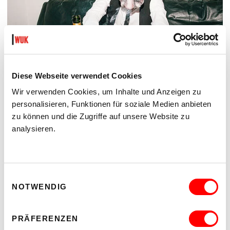
Diese Webseite verwendet Cookies
Wir verwenden Cookies, um Inhalte und Anzeigen zu
personalisieren, Funktionen für soziale Medien anbieten
DER TÄUBLING
zu können und die Zugriffe auf unsere Website zu
PLATZKONZERTE 2026
analysieren.
Di 11.8.2026
20.30
Hof
Einwilligungsauswahl
MEHR LESEN
NOTWENDIG
PRÄFERENZEN