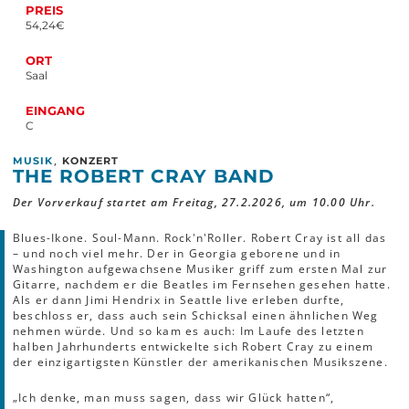
PREIS
54,24€
ORT
Saal
EINGANG
C
,
MUSIK
KONZERT
THE ROBERT CRAY BAND
Der Vorverkauf startet am Freitag, 27.2.2026, um 10.00 Uhr.
Blues-Ikone. Soul-Mann. Rock'n'Roller. Robert Cray ist all das
– und noch viel mehr. Der in Georgia geborene und in
Washington aufgewachsene Musiker griff zum ersten Mal zur
Gitarre, nachdem er die Beatles im Fernsehen gesehen hatte.
Als er dann Jimi Hendrix in Seattle live erleben durfte,
beschloss er, dass auch sein Schicksal einen ähnlichen Weg
nehmen würde. Und so kam es auch: Im Laufe des letzten
halben Jahrhunderts entwickelte sich Robert Cray zu einem
der einzigartigsten Künstler der amerikanischen Musikszene.
„Ich denke, man muss sagen, dass wir Glück hatten“,