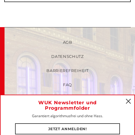
AGB
DATENSCHUTZ
BARRIEREFREIHEIT
FAQ
KINDER- UND JUGENDSCHUTZRICHTLINIEN
WUK Newsletter und
C
Programmfolder
MITGLIEDER-LOGIN
Garantiert algorithmusfrei und ohne Hass.
IMPRESSUM
JETZT ANMELDEN!