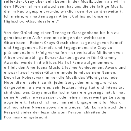
reflektiert Cray über sein Leben in der Musik, „denn als wir in
den 1960er Jahren aufwuchsen, hat uns die vielfältige Musik,
die im Radio gespielt wurde, wirklich den Horizont erweitert.
Ich meine, wir hatten sogar Albert Collins auf unserer
Highschool-Abschlussfeier.“
Von der Gründung einer Teenager-Garagenband bis hin zu
gemeinsamen Auftritten mit einigen der weltbesten
Gitarristen – Robert Crays Geschichte ist geprägt von Kampf
und Engagement. Kämpfe und Engagement, die Cray zu
phänomenalem Erfolg verhalfen – er verkaufte Millionen von
Alben und unzählige Konzertkarten, gewann fünf Grammy
Awards, wurde in die Blues Hall of Fame aufgenommen,
erhielt den Americana Music Lifetime Achievement Award und
entwarf zwei Fender-Gitarrenmodelle mit seinem Namen.
Doch für Robert war immer die Musik das Wichtigste. Jede
Note, die er spielt, zählt, jeder Song, den er singt, wird so
dargeboten, als wäre es sein letzter: Integrität und Intensität
sind das, was Crays musikalische Karriere geprägt hat. Er hat
seine Arbeit nie verwässert oder eine minderwertige Leistung
abgeliefert. Tatsächlich hat ihm sein Engagement für Musik
auf höchstem Niveau sowohl ein treues Publikum als auch den
Respekt vieler der legendärsten Persönlichkeiten der
Popmusik eingebracht.