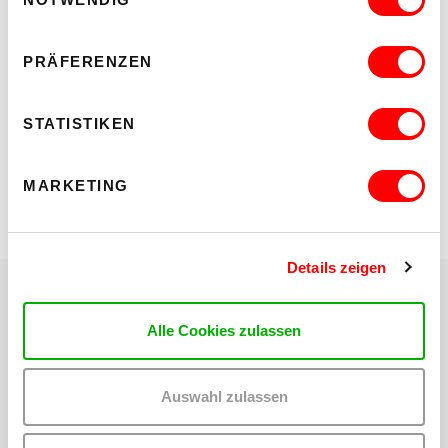
Filmbesprechung
Mosaik-Blog
PRÄFERENZEN
LINKS
STATISTIKEN
%Attac
Facebook Event
MARKETING
Details zeigen
Veranstalter: WUK und Attac
Alle Cookies zulassen
Teilen:
Auswahl zulassen
Auf
Auf
Twitter
Facebook