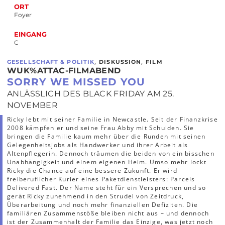
ORT
Foyer
EINGANG
C
,
,
GESELLSCHAFT & POLITIK
DISKUSSION
FILM
WUK%ATTAC-FILMABEND
SORRY WE MISSED YOU
ANLÄSSLICH DES BLACK FRIDAY AM 25.
NOVEMBER
Ricky lebt mit seiner Familie in Newcastle. Seit der Finanzkrise
2008 kämpfen er und seine Frau Abby mit Schulden. Sie
bringen die Familie kaum mehr über die Runden mit seinen
Gelegenheitsjobs als Handwerker und ihrer Arbeit als
Altenpflegerin. Dennoch träumen die beiden von ein bisschen
Unabhängigkeit und einem eigenen Heim. Umso mehr lockt
Ricky die Chance auf eine bessere Zukunft. Er wird
freiberuflicher Kurier eines Paketdienstleisters: Parcels
Delivered Fast. Der Name steht für ein Versprechen und so
gerät Ricky zunehmend in den Strudel von Zeitdruck,
Überarbeitung und noch mehr finanziellen Defiziten. Die
familiären Zusammenstöße bleiben nicht aus – und dennoch
ist der Zusammenhalt der Familie das Einzige, was jetzt noch