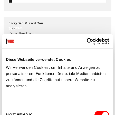
Sorry We Missed You
Spielfilm
Regie: Ken Loach
GB 2019, 100 Min.
Deutsche Fassung
Diese Webseite verwendet Cookies
Der Filmabend ist Teil der WUK%Attac Filmreihe
"Welt(en) in
Wir verwenden Cookies, um Inhalte und Anzeigen zu
Bewegung"
.
personalisieren, Funktionen für soziale Medien anbieten
zu können und die Zugriffe auf unsere Website zu
analysieren.
Einlass: 18:30 Uhr
Filmbeginn: 19:00 Uhr
Einwilligungsauswahl
NOTWENDIG