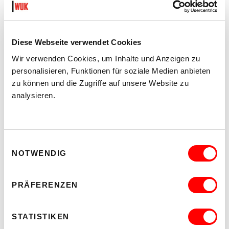
Diese Webseite verwendet Cookies
DER TÄUBLING
PLATZKONZERTE 2026
Wir verwenden Cookies, um Inhalte und Anzeigen zu
Di 11.8.2026
personalisieren, Funktionen für soziale Medien anbieten
20.30
zu können und die Zugriffe auf unsere Website zu
Hof
analysieren.
MEHR LESEN
Einwilligungsauswahl
NOTWENDIG
PRÄFERENZEN
STATISTIKEN