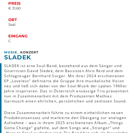
PREIS
€ 31,60
ORT
Saal
EINGANG
C
,
MUSIK
KONZERT
SLADEK
SLADEK ist eine Soul-Band, bestehend aus dem Sänger und
Gitarristen David Sladek, dem Bassisten Alvis Reid und dem
Schlagzeuger Bernhard Sorger. Mit ihrer 2024 erschienenen
EP „Loveless“ definierte die Gruppe ihre musikalische Vision
neu und ließ sich dabei von der Soul-Musik der späten 1960er
Jahre inspirieren. Das in Österreich ansässige Trio präsentiert
nun in Zusammenarbeit mit dem Produzenten Mathias
Garmusch einen ehrlichen, persönlichen und zeitlosen Sound.
Diese Zusammenarbeit führte zu einem einheitlichen neuen
Produktionsansatz und markierte den Übergang zur analogen
Aufnahme – was in ihrem 2025 erschienenen Album „Things
Gotta Change“ gipfelte, auf dem Songs wie „Stranger“ und
„Here to Stay“ zu finden sind. Die Band hat sich als fesselnder