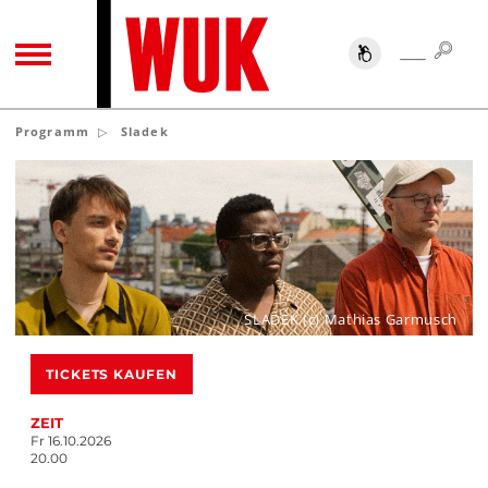
SUC
SUCHE
TOGGLE NAVIGATION
Programm
Sladek
SLADEK (c) Mathias Garmusch
TICKETS KAUFEN
ZEIT
Fr 16.10.2026
20.00