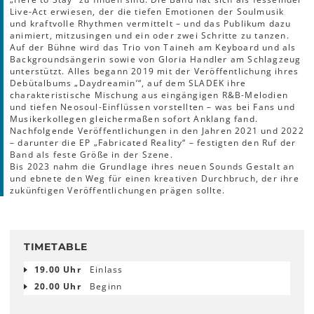
Live-Act erwiesen, der die tiefen Emotionen der Soulmusik
und kraftvolle Rhythmen vermittelt – und das Publikum dazu
animiert, mitzusingen und ein oder zwei Schritte zu tanzen.
Auf der Bühne wird das Trio von Taineh am Keyboard und als
Backgroundsängerin sowie von Gloria Handler am Schlagzeug
unterstützt. Alles begann 2019 mit der Veröffentlichung ihres
Debütalbums „Daydreamin’“, auf dem SLADEK ihre
charakteristische Mischung aus eingängigen R&B-Melodien
und tiefen Neosoul-Einflüssen vorstellten – was bei Fans und
Musikerkollegen gleichermaßen sofort Anklang fand.
Nachfolgende Veröffentlichungen in den Jahren 2021 und 2022
– darunter die EP „Fabricated Reality“ – festigten den Ruf der
Band als feste Größe in der Szene.
Bis 2023 nahm die Grundlage ihres neuen Sounds Gestalt an
und ebnete den Weg für einen kreativen Durchbruch, der ihre
zukünftigen Veröffentlichungen prägen sollte.
TIMETABLE
19.00 Uhr
Einlass
20.00 Uhr
Beginn