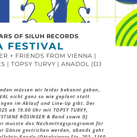
ARS OF SILUH RECORDS
 FESTIVAL
ER + FRIENDS FROM VIENNA |
 | TOPSY TURVY | ANADOL (DJ
nden müssen wir leider bekannt geben,
AL nicht ganz so wie geplant statt
ngen im Ablauf und Line-Up gibt. Der
2025 ab 19.00 Uhr mit TOPSY TURVY,
STIANE RÖSINGER & Band sowie DJ
der musste das Nachmittagsprogramm für
ur Gänze gestrichen werden, abends geht
llektiv Kaorle (Ottakringer Str. 201, 1160