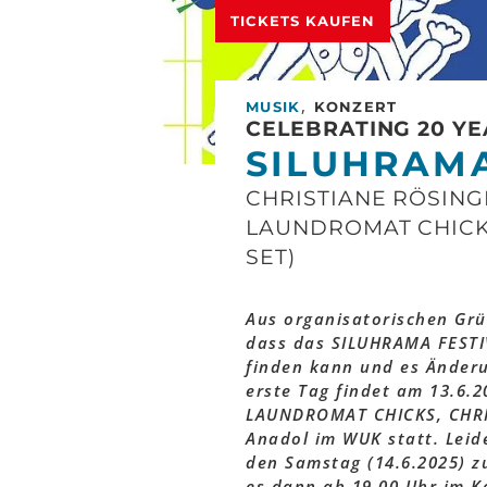
TICKETS KAUFEN
,
MUSIK
KONZERT
CELEBRATING 20 YE
SILUHRAMA
CHRISTIANE RÖSING
LAUNDROMAT CHICKS
SET)
Aus organisatorischen Grü
dass das SILUHRAMA FESTIV
finden kann und es Änderu
erste Tag findet am 13.6.
LAUNDROMAT CHICKS, CHRI
Anadol im WUK statt. Lei
den Samstag (14.6.2025) z
es dann ab 19.00 Uhr im Ko