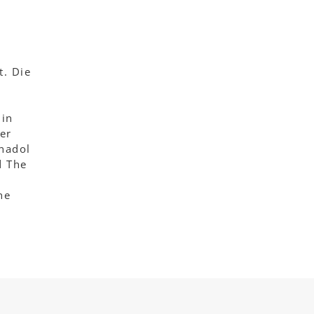
t. Die
 in
er
Anadol
d The
ne