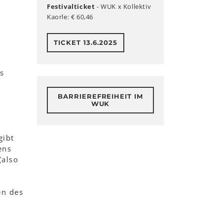
Festivalticket
- WUK x Kollektiv
Kaorle: € 60,46
TICKET 13.6.2025
us
BARRIEREFREIHEIT IM
WUK
gibt
ens
(also
en des