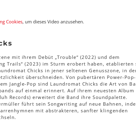
ing Cookies
, um dieses Video anzusehen.
cks
szene mit ihrem Debüt „Trouble“ (2022) und dem
g Trails“ (2023) im Sturm erobert haben, etablierten 
aundromat Chicks in jener seltenen Genusszone, in der
tzlichkeit überschneiden. Von pubertären Power-Pop-
em Jangle-Pop sind Laundromat Chicks die Art von Ba
sbands auf einmal erinnert. Auf ihrem neuesten Album
luh Records) erweitert die Band ihre Soundpalette.
müller führt sein Songwriting auf neue Bahnen, ind
tarrenhymnen mit abstrakteren, sanfter klingenden
chseln.