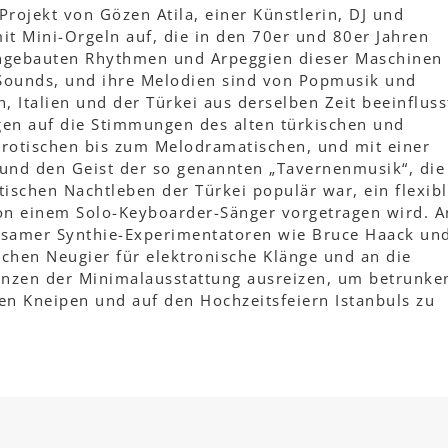
rojekt von Gözen Atila, einer Künstlerin, DJ und
it Mini-Orgeln auf, die in den 70er und 80er Jahren
ingebauten Rhythmen und Arpeggien dieser Maschinen
 Sounds, und ihre Melodien sind von Popmusik und
, Italien und der Türkei aus derselben Zeit beeinfluss
ngen auf die Stimmungen des alten türkischen und
rotischen bis zum Melodramatischen, und mit einer
und den Geist der so genannten „Tavernenmusik“, die
ischen Nachtleben der Türkei populär war, ein flexibl
 von einem Solo-Keyboarder-Sänger vorgetragen wird. 
insamer Synthie-Experimentatoren wie Bruce Haack un
ichen Neugier für elektronische Klänge und an die
enzen der Minimalausstattung ausreizen, um betrunke
den Kneipen und auf den Hochzeitsfeiern Istanbuls zu