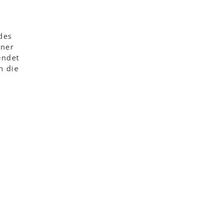
des
iner
endet
h die