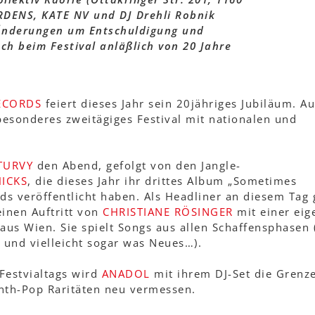
DENS, KATE NV und DJ Drehli Robnik
e Änderungen um Entschuldigung und
ch beim Festival anläßlich von 20 Jahre
ECORDS
feiert dieses Jahr sein 20jähriges Jubiläum. A
besonderes zweitägiges Festival mit nationalen und
TURVY
den Abend, gefolgt von den Jangle-
ICKS
, die dieses Jahr ihr drittes Album „Sometimes
ds veröffentlicht haben. Als Headliner an diesem Tag 
einen Auftritt von
CHRISTIANE RÖSINGER
mit einer eig
us Wien. Sie spielt Songs aus allen Schaffensphasen 
o und vielleicht sogar was Neues…).
Festvialtags wird
ANADOL
mit ihrem DJ-Set die Grenz
nth-Pop Raritäten neu vermessen.