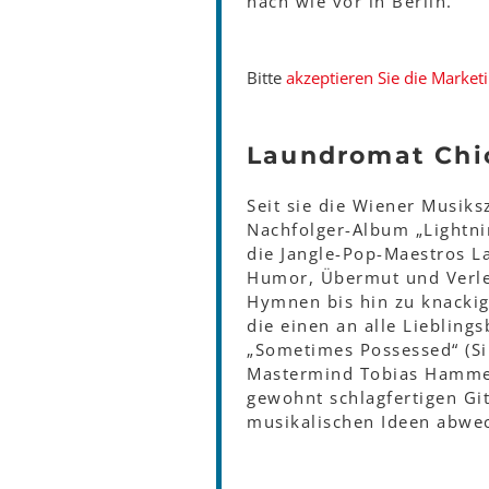
nach wie vor in Berlin.
Bitte
akzeptieren Sie die Market
Laundromat Chi
Seit sie die Wiener Musik
Nachfolger-Album „Lightnin
die Jangle-Pop-Maestros L
Humor, Übermut und Verle
Hymnen bis hin zu knackig
die einen an alle Liebling
„Sometimes Possessed“ (Si
Mastermind Tobias Hammer
gewohnt schlagfertigen Gi
musikalischen Ideen abwe