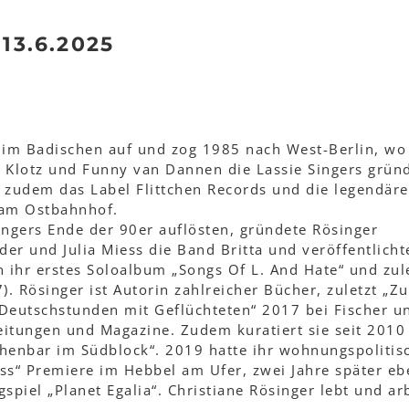
 13.6.2025
 im Badischen auf und zog 1985 nach West-Berlin, wo 
Klotz und Funny van Dannen die Lassie Singers gründ
e zudem das Label Flittchen Records und die legendäre
a am Ostbahnhof.
ingers Ende der 90er auflösten, gründete Rösinger
r und Julia Miess die Band Britta und veröffentlicht
 ihr erstes Soloalbum „Songs Of L. And Hate“ und zul
). Rösinger ist Autorin zahlreicher Bücher, zuletzt „Z
Deutschstunden mit Geflüchteten“ 2017 bei Fischer u
eitungen und Magazine. Zudem kuratiert sie seit 2010
tchenbar im Südblock“. 2019 hatte ihr wohnungspolitis
uss“ Premiere im Hebbel am Ufer, zwei Jahre später eb
gspiel „Planet Egalia“. Christiane Rösinger lebt und ar