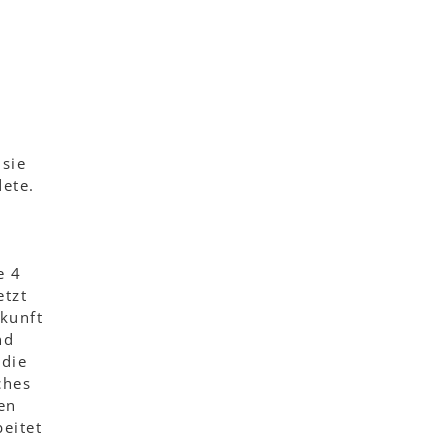
sie
ete.
e 4
etzt
ukunft
nd
 die
ches
en
beitet