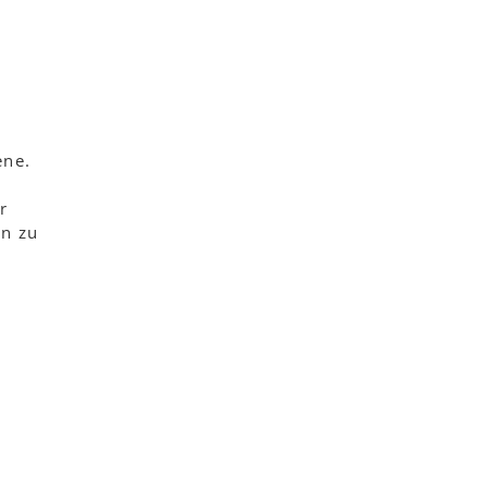
ene.
r
en zu