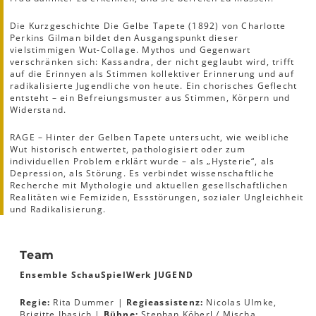
Die Kurzgeschichte Die Gelbe Tapete (1892) von Charlotte
Perkins Gilman bildet den Ausgangspunkt dieser
vielstimmigen Wut-Collage. Mythos und Gegenwart
verschränken sich: Kassandra, der nicht geglaubt wird, trifft
auf die Erinnyen als Stimmen kollektiver Erinnerung und auf
radikalisierte Jugendliche von heute. Ein chorisches Geflecht
entsteht – ein Befreiungsmuster aus Stimmen, Körpern und
Widerstand.
RAGE – Hinter der Gelben Tapete untersucht, wie weibliche
Wut historisch entwertet, pathologisiert oder zum
individuellen Problem erklärt wurde – als „Hysterie“, als
Depression, als Störung. Es verbindet wissenschaftliche
Recherche mit Mythologie und aktuellen gesellschaftlichen
Realitäten wie Femiziden, Essstörungen, sozialer Ungleichheit
und Radikalisierung.
Team
Ensemble SchauSpielWerk JUGEND
Regie:
Rita Dummer |
Regieassistenz:
Nicolas Ulmke,
Brigitte Ibasich |
Bühne:
Stephan Köberl / Mischa