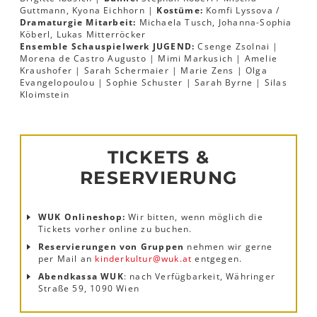
Guttmann, Kyona Eichhorn |
Kostüme:
Komfi Lyssova /
Dramaturgie Mitarbeit:
Michaela Tusch, Johanna-Sophia
Köberl, Lukas Mitterröcker
Ensemble Schauspielwerk JUGEND:
Csenge Zsolnai |
Morena de Castro Augusto | Mimi Markusich | Amelie
Kraushofer | Sarah Schermaier | Marie Zens | Olga
Evangelopoulou | Sophie Schuster | Sarah Byrne | Silas
Kloimstein
TICKETS &
RESERVIERUNG
WUK Onlineshop:
Wir bitten, wenn möglich die
Tickets vorher online zu buchen.
Reservierungen von Gruppen
nehmen wir gerne
per Mail an
kinderkultur
@
wuk
.
at
entgegen.
Abendkassa WUK
: nach Verfügbarkeit, Währinger
Straße 59, 1090 Wien