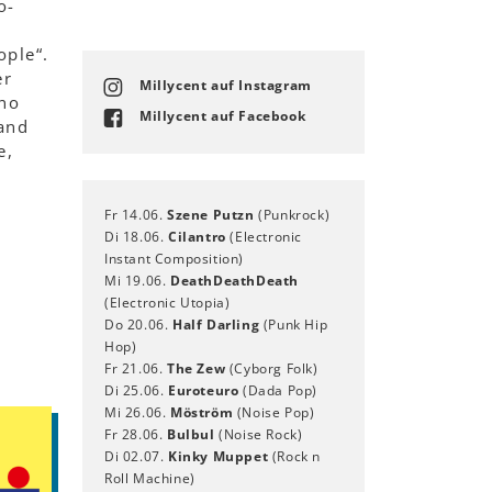
o-
ople“.
er
Millycent auf Instagram
 no
Millycent auf Facebook
 and
e,
Fr 14.06.
Szene Putzn
(Punkrock)
Di 18.06.
Cilantro
(Electronic
Instant Composition)
Mi 19.06.
DeathDeathDeath
(Electronic Utopia)
Do 20.06.
Half Darling
(Punk Hip
Hop)
Fr 21.06.
The Zew
(Cyborg Folk)
Di 25.06.
Euroteuro
(Dada Pop)
Mi 26.06.
Möström
(Noise Pop)
Fr 28.06.
Bulbul
(Noise Rock)
Di 02.07.
Kinky Muppet
(Rock n
Roll Machine)