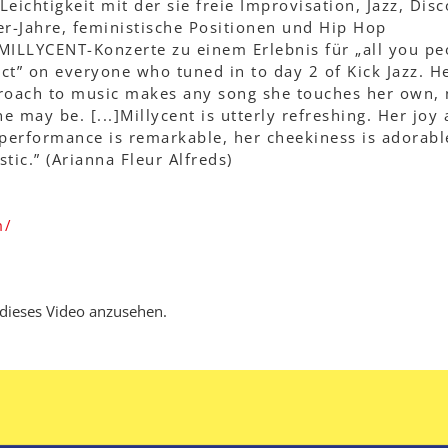
ichtigkeit mit der sie freie Improvisation, Jazz, Disc
er-Jahre, feministische Positionen und Hip Hop
LLYCENT-Konzerte zu einem Erlebnis für „all you pe
t” on everyone who tuned in to day 2 of Kick Jazz. H
roach to music makes any song she touches her own,
 may be. [...]Millycent is utterly refreshing. Her joy
performance is remarkable, her cheekiness is adorabl
stic.” (Arianna Fleur Alfreds)
m/
 dieses Video anzusehen.