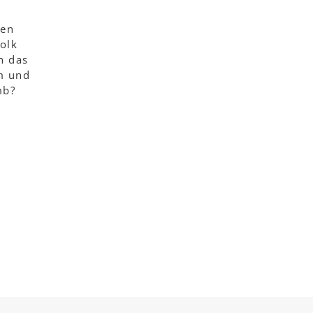
ten
olk
h das
m und
mb?