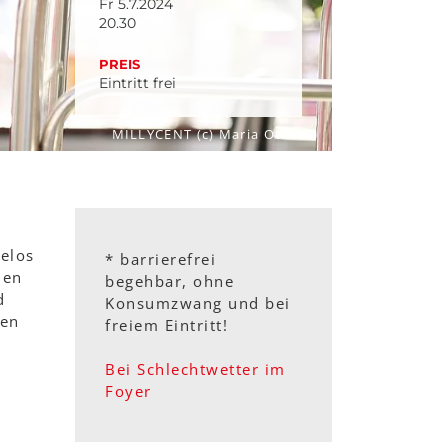
Fr 5.7.2024
20.30
PREIS
Eintritt frei
MILLYCENT (c) Maria Otter
helos
* barrierefrei
den
begehbar, ohne
d
Konsumzwang und bei
den
freiem Eintritt!
Bei Schlechtwetter im
Foyer