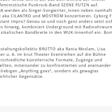
al feministische Punkrock-Band SZENE PUTZN auf.
A werden als Singer-Songwriter_innen neben namhaf
e aka CILANTRO und MÖSTRÖM konzertieren. Cyborg F
stant Impro? Genau so und noch ganz anders setzt sic
en hinweg, kombiniert Underground mit Radioohrwur
usikalischen Bandbreite in den WUK-Innenhof ein. Bo
staltungskollektiv BRUTTO aka Rania Moslam, Lisa
er u. A. im brut Theater Eventreihen auf die Bühne
erschiedliche künstlerische Formate, Zugänge und
ellten, miteinander zu konfrontierten und aneinander
eliebigen „Anything goes“, sondern als gewagtes
chlicher Gegensätze.