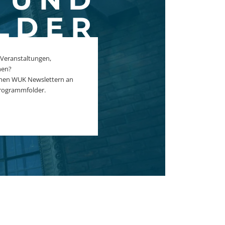
LDER
 Veranstaltungen,
men?
ichen WUK Newslettern an
rogrammfolder.