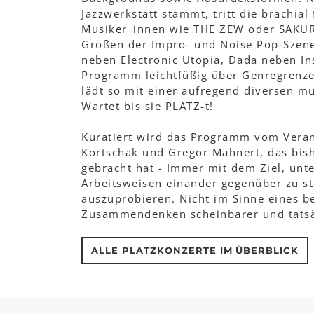
Jazzwerkstatt stammt, tritt die brachi
Musiker_innen wie THE ZEW oder SAKUR
Größen der Impro- und Noise Pop-Szen
neben Electronic Utopia, Dada neben In
Programm leichtfüßig über Genregrenz
lädt so mit einer aufregend diversen m
Wartet bis sie PLATZ-t!
Kuratiert wird das Programm vom Veran
Kortschak und Gregor Mahnert, das bish
gebracht hat - Immer mit dem Ziel, unt
Arbeitsweisen einander gegenüber zu st
auszuprobieren. Nicht im Sinne eines b
Zusammendenken scheinbarer und tatsä
ALLE PLATZKONZERTE IM ÜBERBLICK