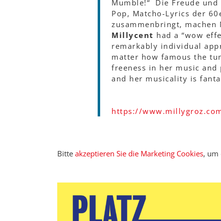
Mumble!“ Die Freude und Le
Pop, Matcho-Lyrics der 60
zusammenbringt, machen MI
Millycent
had a “wow effec
remarkably individual app
matter how famous the tune
freeness in her music and 
and her musicality is fanta
https://www.millygroz.co
Bitte
akzeptieren Sie die Marketing Cookies
, um