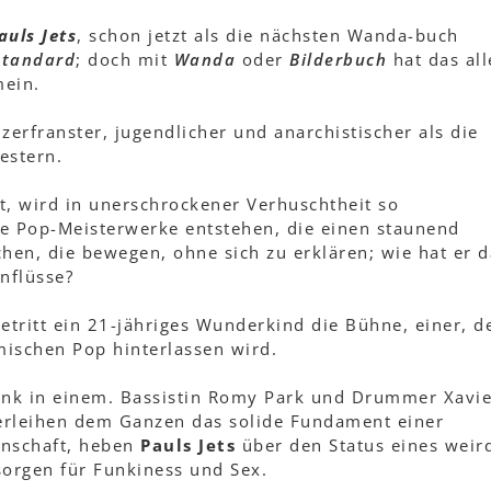
auls Jets
, schon jetzt als die nächsten Wanda-buch
Standard
; doch mit
Wanda
oder
Bilderbuch
hat das al
mein.
 zerfranster, jugendlicher und anarchistischer als die
estern.
 wird in unerschrockener Verhuschtheit so
e Pop-Meisterwerke entstehen, die einen staunend
hen, die bewegen, ohne sich zu erklären; wie hat er d
nflüsse?
etritt ein 21-jähriges Wunderkind die Bühne, einer, d
ischen Pop hinterlassen wird.
unk in einem. Bassistin Romy Park und Drummer Xavie
erleihen dem Ganzen das solide Fundament einer
nschaft, heben
Pauls Jets
über den Status eines weir
 sorgen für Funkiness und Sex.