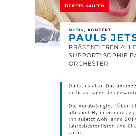
TICKETS KAUFEN
,
MUSIK
KONZERT
PAULS JET
PRÄSENTIEREN ALLE
SUPPORT: SOPHIE P
ORCHESTER
Da ist es also. Das am me
nicht zu sagen des gesam
Die Vorab-Singles "Üben üb
allesamt Hymnen eines gar
ihn zuletzt wohl anno 20
Jahresbestenlisten und Ch
so fort.