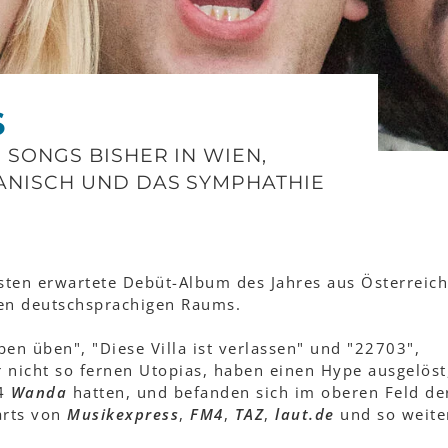
S
 SONGS BISHER IN WIEN,
ANISCH UND DAS SYMPHATHIE
isten erwartete Debüt-Album des Jahres aus Österreic
ten deutschsprachigen Raums.
en üben", "Diese Villa ist verlassen" und "22703",
 nicht so fernen Utopias, haben einen Hype ausgelöst
14
Wanda
hatten, und befanden sich im oberen Feld de
arts von
Musikexpress
,
FM4
,
TAZ
,
laut.de
und so weite