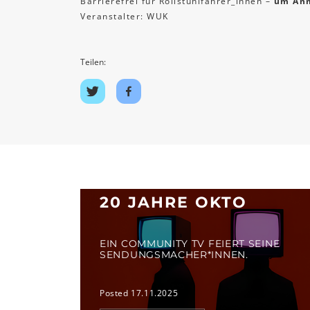
Barrierefrei für Rollstuhlfahrer_innen –
um Anm
Veranstalter: WUK
Teilen:
Auf
Auf
Twitter
Facebook
teilen
teilen
20 JAHRE OKTO
EIN COMMUNITY TV FEIERT SEINE
SENDUNGSMACHER*INNEN.
Posted 17.11.2025