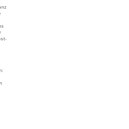
anz
e
hs
r
st-
n:
n