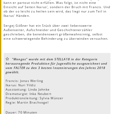
kann er partout nicht erfüllen. Was folgt, ist nicht eine
Einsicht auf Seiten Ikarus‘, sondern der Bruch mit Francis. Und
ob der so leicht zu heilen sein wird, das liegt nur zum Teil in
Ikarus‘ Händen.
Sergej Gößner hat ein Stück über zwei liebenswerte
Außenseiter, Aufschneider und Geschichtenerzähler
geschrieben, die beneidenswert größenwahnsinnig, selbst
eine schwerwiegende Behinderung zu überwinden versuchen.
"Mongos" wurde mit dem STELLA18 in der Kategorie
herausragende Produktion für Jugendliche ausgezeichnet und
vom FALTER zu den 3 besten Inszenierungen des Jahres 2018
gewählt.
Francis: Jonas Werling
Ikarus: Nuri Yildiz
Ausstattung: Linda Johnke
Dramaturgie: Inka Neubert
Produktionsleitung: Sylvia Münzer
Regie: Martin Brachvogel
Dauer: 70 Minuten