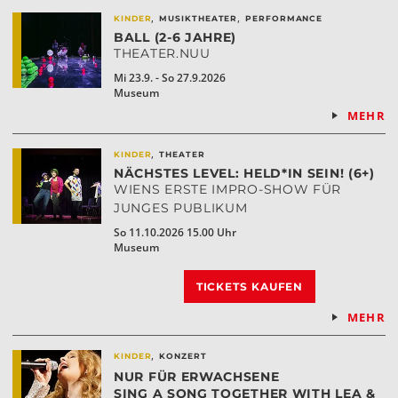
,
,
KINDER
MUSIKTHEATER
PERFORMANCE
BALL (2-6 JAHRE)
THEATER.NUU
Mi 23.9. - So 27.9.2026
Museum
MEHR
,
KINDER
THEATER
NÄCHSTES LEVEL: HELD*IN SEIN! (6+)
WIENS ERSTE IMPRO-SHOW FÜR
JUNGES PUBLIKUM
So 11.10.2026 15.00 Uhr
Museum
TICKETS KAUFEN
MEHR
,
KINDER
KONZERT
NUR FÜR ERWACHSENE
SING A SONG TOGETHER WITH LEA &