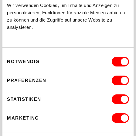
Wir verwenden Cookies, um Inhalte und Anzeigen zu
TICKETS/ VORVERKAUF/
personalisieren, Funktionen für soziale Medien anbieten
RESERVIERUNG
zu können und die Zugriffe auf unsere Website zu
analysieren.
Reservierung von Karten:
WUK Infobüro, täglich 9 bis 20 Uhr, Tel 40121-0
Schreibe uns eine Mail:
kinderkultur
@
wuk
.
at
Einwilligungsauswahl
NOTWENDIG
reservierte Karten müssen bis spätestens eine viertel
Stunde vor Beginn an der Kasse abgeholt werden.
PRÄFERENZEN
Hinweis: nicht barrierefrei für Rollstuhlfahrer_innen
STATISTIKEN
MARKETING