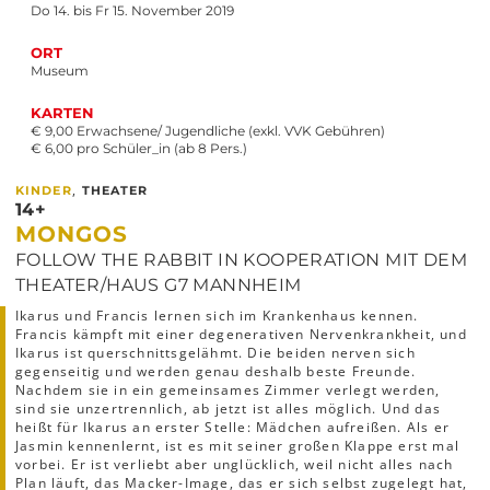
Do 14. bis Fr 15. November 2019
ORT
Museum
KARTEN
€ 9,00 Erwachsene/ Jugendliche (exkl. VVK Gebühren)
€ 6,00 pro Schüler_in (ab 8 Pers.)
,
KINDER
THEATER
14+
MONGOS
FOLLOW THE RABBIT IN KOOPERATION MIT DEM
THEATER/HAUS G7 MANNHEIM
Ikarus und Francis lernen sich im Krankenhaus kennen.
Francis kämpft mit einer degenerativen Nervenkrankheit, und
Ikarus ist querschnittsgelähmt. Die beiden nerven sich
gegenseitig und werden genau deshalb beste Freunde.
Nachdem sie in ein gemeinsames Zimmer verlegt werden,
sind sie unzertrennlich, ab jetzt ist alles möglich. Und das
heißt für Ikarus an erster Stelle: Mädchen aufreißen. Als er
Jasmin kennenlernt, ist es mit seiner großen Klappe erst mal
vorbei. Er ist verliebt aber unglücklich, weil nicht alles nach
Plan läuft, das Macker-Image, das er sich selbst zugelegt hat,