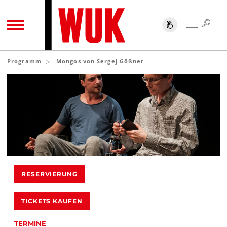
SUC
SUCHE
TOGGLE NAVIGATION
Programm
Mongos von Sergej Gößner
RESERVIERUNG
TICKETS KAUFEN
TERMINE