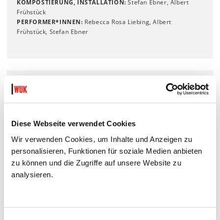
KOMPOSTIERUNG, INSTALLATION:
Stefan Ebner, Albert
Frühstück
PERFORMER*INNEN:
Rebecca Rosa Liebing, Albert
Frühstück, Stefan Ebner
ALTERSEMPFEHLUNG
ab 3-99
Diese Webseite verwendet Cookies
INFO
Wir verwenden Cookies, um Inhalte und Anzeigen zu
personalisieren, Funktionen für soziale Medien anbieten
Anmeldung erwünscht:
kinderkultur
@
wuk
.
at
zu können und die Zugriffe auf unsere Website zu
analysieren.
DAUER