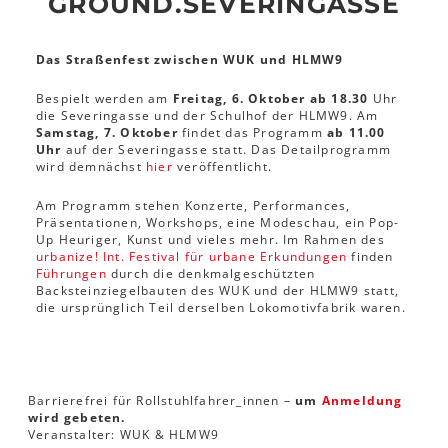
GROUND.SEVERINGASSE
Das Straßenfest zwischen WUK und HLMW9
Bespielt werden am
Freitag, 6. Oktober ab 18.30
Uhr
die Severingasse und der Schulhof der HLMW9. Am
Samstag, 7. Oktober
findet das Programm
ab 11.00
Uhr
auf der Severingasse statt. Das Detailprogramm
wird demnächst
hier
veröffentlicht.
Am Programm stehen Konzerte, Performances,
Präsentationen, Workshops, eine Modeschau, ein Pop-
Up Heuriger, Kunst und vieles mehr. Im Rahmen des
urbanize! Int. Festival für urbane Erkundungen
finden
Führungen
durch die denkmalgeschützten
Backsteinziegelbauten des WUK und der HLMW9 statt,
die ursprünglich Teil derselben Lokomotivfabrik waren.
Barrierefrei für Rollstuhlfahrer_innen –
um
Anmeldung
wird gebeten.
Veranstalter: WUK & HLMW9