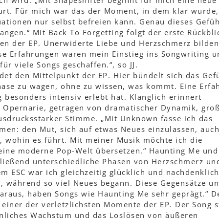
h wird. „Mit Shapeshifter beginnt für mich eine neue
urt. Für mich war das der Moment, in dem klar wurde,
uationen nur selbst befreien kann. Genau dieses Gefüh
fangen.“ Mit Back To Forgetting folgt der erste Rückbli
en der EP. Unerwiderte Liebe und Herzschmerz bilden
ese Erfahrungen waren mein Einstieg ins Songwriting u
r viele Songs geschaffen.“, so JJ.
et den Mittelpunkt der EP. Hier bündelt sich das Gef
hase zu wagen, ohne zu wissen, was kommt. Eine Erfa
g besonders intensiv erlebt hat. Klanglich erinnert
Opernarie, getragen von dramatischer Dynamik, gro
sdrucksstarker Stimme. „Mit Unknown fasse ich das
en: den Mut, sich auf etwas Neues einzulassen, auc
 wohin es führt. Mit meiner Musik möchte ich die
 eine moderne Pop-Welt übersetzen.“ Haunting Me und
hließend unterschiedliche Phasen von Herzschmerz un
m ESC war ich gleichzeitig glücklich und nachdenklich
de, während so viel Neues begann. Diese Gegensätze un
araus, haben Songs wie Haunting Me sehr geprägt.“ D
, einer der verletzlichsten Momente der EP. Der Song s
önliches Wachstum und das Loslösen von äußeren