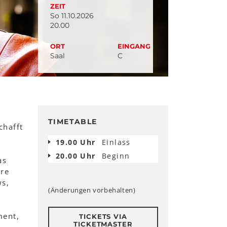
ZEIT
So 11.10.2026
20.00
ORT
EINGANG
Saal
C
TIMETABLE
chafft
19.00 Uhr
Einlass
.
20.00 Uhr
Beginn
as
äre
ws,
(Änderungen vorbehalten)
ment,
TICKETS VIA
TICKETMASTER