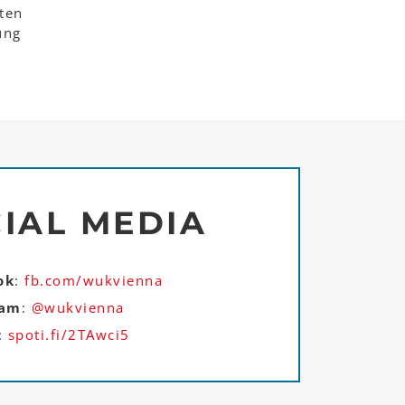
rten
ung
IAL MEDIA
ok
:
fb.com/wukvienna
ram
:
@wukvienna
:
spoti.fi/2TAwci5