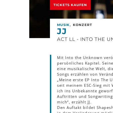
TICKETS KAUFEN
,
MUSIK
KONZERT
JJ
ACT LL - INTO THE
Mit Into the Unknown veröf
persönliches Kapitel. Sei
eine musikalische Welt, di
Songs erzählen von Verän
„Meine erste EP Into The U
seit meinem ESC-Sieg mit W
ich ins Unbekannte geworf
Auftritten und Songwriting
mich“, erzählt JJ.
Den Auftakt bildet Shapes