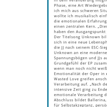
in dem Veränderung möglic
Phase, eine Art Wiedergeb
ich mich aus schweren Sit
wollte ich musikalisch ein
die emotionalen Erfahrung
einen zentralen Kern. „Di
haben den Ausgangspunkt fü
Der Titelsong Unknown bild
sich in eine neue Lebensp
die JJ nach seinem ESC-Sie
Unknown an eine moderne 
Spannungsbögen und JJs au
Grundgefühl der EP zusamm
wenn man noch nicht weiß,
Emotionalität der Oper in
Wasted Love greifen ansc
Verarbeitung auf. „Nach de
intensive Zeit ging zu En
emotionale Verarbeitung d
Abschluss bildet Ballerina
für Selbstakzeptanz, pers