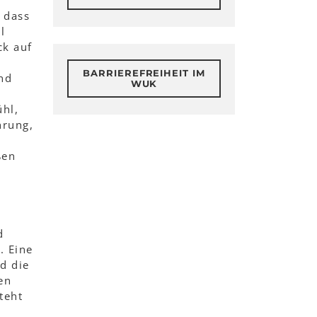
 dass
l
ck auf
BARRIEREFREIHEIT IM
nd
WUK
ühl,
hrung,
ßen
h
d
. Eine
d die
en
teht