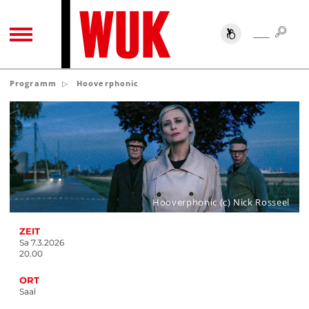
SUC
SUCHE
TOGGLE NAVIGATION
Programm
Hooverphonic
Hooverphonic (c) Nick Rosseel
ZEIT
Sa 7.3.2026
20.00
ORT
Saal