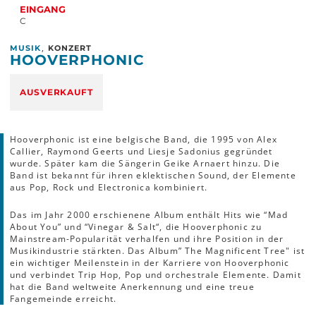
EINGANG
C
,
MUSIK
KONZERT
HOOVERPHONIC
AUSVERKAUFT
Hooverphonic ist eine belgische Band, die 1995 von Alex
Callier, Raymond Geerts und Liesje Sadonius gegründet
wurde. Später kam die Sängerin Geike Arnaert hinzu. Die
Band ist bekannt für ihren eklektischen Sound, der Elemente
aus Pop, Rock und Electronica kombiniert.
Das im Jahr 2000 erschienene Album enthält Hits wie “Mad
About You” und “Vinegar & Salt“, die Hooverphonic zu
Mainstream-Popularität verhalfen und ihre Position in der
Musikindustrie stärkten. Das Album” The Magnificent Tree" ist
ein wichtiger Meilenstein in der Karriere von Hooverphonic
und verbindet Trip Hop, Pop und orchestrale Elemente. Damit
hat die Band weltweite Anerkennung und eine treue
Fangemeinde erreicht.