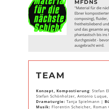
MFDNS
"Material für die näc
Ebner kompostierter 
composing), fluider,
freitheitsliebend un
und das gesamte ang
phantastisch bis ins
durchgesiebt - bevo
ausgebracht wird.
TEAM
Konzept, Kompostierung
: Stefan 
Stefan Schönholzer, Antonio Luque,
Dramaturgie:
Tanja Spielmann |
Bü
Musik:
Florentin Scheicher, Roman G