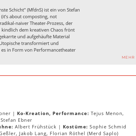
hste Schicht" (MfdnS) ist ein von Stefan
(it’s about composting, not
 radikal-naiver Theater-Prozess, der
d kindlich dem kreativen Chaos frönt
ekarrte und aufgehäufte Material
 Utopische transformiert und
r es in Form von Performancetheater
MEHR
Ebner |
Ko-Kreation, Performance:
Tejus Menon,
 Stefan Ebner
hne:
Albert Frühstück |
Kostüme:
Sophie Schmid
eßler, Jakob Lang, Florian Röthel (Merd Saplo)