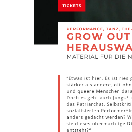
TICKETS
PERFORMANCE, TANZ, THE
GROW OUT 
HERAUSWA
MATERIAL FÜR DIE 
“Etwas ist hier. Es ist rie
stärker als andere, oft o
und queere Menschen daran
Doch es geht auch Jungs*
das Patriarchat. Selbstkri
sozialisierten Performer*i
anders gedacht werden? We
sie dieses übermächtige D
entsteht?
”