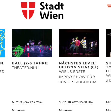
EN
BALL (2-6 JAHRE)
NÄCHSTES LEVEL:
S
HELD*IN SEIN! (6+)
T
THEATER.NUU
LE
ER
WIENS ERSTE
WH
IMPRO-SHOW FÜR
AR
JUNGES PUBLIKUM
Mi 23.9. - So 27.9.2026
So 11.10.2026 15.00 Uhr
Mi 
Museum
Museum
Mu