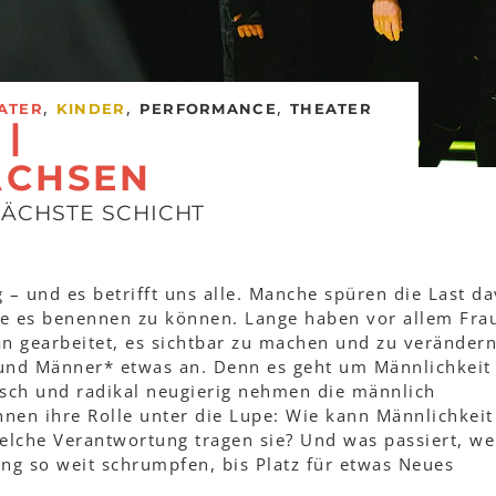
,
,
,
ATER
KINDER
PERFORMANCE
THEATER
|
CHSEN
NÄCHSTE SCHICHT
sig – und es betrifft uns alle. Manche spüren die Last d
hne es benennen zu können. Lange haben vor allem Fra
 gearbeitet, es sichtbar zu machen und zu verändern
 und Männer* etwas an. Denn es geht um Männlichkeit
tisch und radikal neugierig nehmen die männlich
nnen ihre Rolle unter die Lupe: Wie kann Männlichkeit
lche Verantwortung tragen sie? Und was passiert, w
ing so weit schrumpfen, bis Platz für etwas Neues