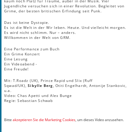
kaum noch Platz für Träume, außer in der Musik. Vier
Jugendliche versuchen sich in einer Revolution. Begleitet von
Grime, der besten britischen Erfindung seit Punk.
Das ist keine Dystopie.
Es ist die Welt in der Wir leben. Heute. Und vielleicht morgen.
Es wird nicht schlimm. Nur – anders.
Willkommen in der Welt von GRM.
Eine Performance zum Buch
Ein Grime Konzert
Eine Lesung
Ein Videoabend -
Eine Freude!
Mit: T.Roadz (UK), Prince Rapid und Slix (Ruff
Sqwad/UK),
Sibylle Berg
, Otiti Engelhardt, Antonije Stankovic,
u.a.
Video: Chas Apetti und Alex Bunge
Regie: Sebastian Schwab
Bitte
akzeptieren Sie die Marketing Cookies
, um dieses Video anzusehen.