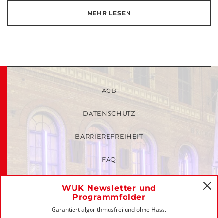
MEHR LESEN
AGB
DATENSCHUTZ
BARRIEREFREIHEIT
FAQ
KINDER- UND JUGENDSCHUTZRICHTLINIEN
WUK Newsletter und
C
Programmfolder
MITGLIEDER-LOGIN
Garantiert algorithmusfrei und ohne Hass.