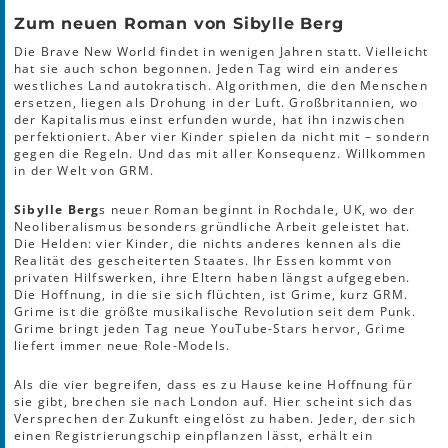
Zum neuen Roman von Sibylle Berg
Die Brave New World ­findet in wenigen Jahren statt. Vielleicht
hat sie auch schon begonnen. Jeden Tag wird ein anderes
westliches Land autokratisch. Algorithmen, die den Menschen
ersetzen, liegen als Drohung in der Luft. Großbritannien, wo
der Kapitalismus einst erfunden wurde, hat ihn inzwischen
perfektioniert. Aber vier Kinder spielen da nicht mit – sondern
gegen die Regeln. Und das mit aller Konsequenz. Willkommen
in der Welt von GRM.
Sibylle Berg
s neuer Roman beginnt in Rochdale, UK, wo der
Neoliberalismus besonders gründliche Arbeit geleistet hat.
Die Helden: vier Kinder, die nichts anderes kennen als die
Realität des gescheiterten Staates. Ihr Essen kommt von
privaten Hilfswerken, ihre Eltern haben längst aufgegeben.
Die Hoffnung, in die sie sich flüchten, ist Grime, kurz GRM.
Grime ist die größte musikalische Revolution seit dem Punk.
Grime bringt jeden Tag neue YouTube-Stars hervor, Grime
liefert immer neue Role-Models.
Als die vier begreifen, dass es zu Hause keine Hoffnung für
sie gibt, brechen sie nach London auf. Hier scheint sich das
Versprechen der Zukun­ft eingelöst zu haben. Jeder, der sich
einen Registrierungschip einpflanzen lässt, erhält ein