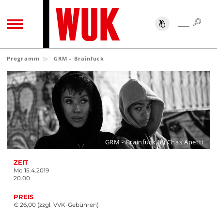
SUC
SUCHE
TOGGLE NAVIGATION
Programm
GRM - Brainfuck
GRM - Brainfuck (c) Chas Apetti
ZEIT
Mo 15.4.2019
20.00
PREIS
€ 26,00 (zzgl. VVK-Gebühren)