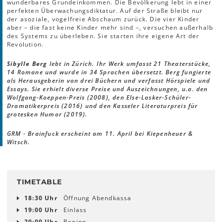
wunderbares Grundeinkommen. Die Bevölkerung lebt in einer
perfekten Überwachungsdiktatur. Auf der Straße bleibt nur
der asoziale, vogelfreie Abschaum zurück. Die vier Kinder
aber – die fast keine Kinder mehr sind –, versuchen außerhalb
des Systems zu überleben. Sie starten ihre eigene Art der
Revolution.
Sibylle Berg
lebt in Zürich. Ihr Werk umfasst 21 Theaterstücke,
14 Romane und wurde in 34 Sprachen übersetzt. Berg fungierte
als Herausgeberin von drei Büchern und verfasst Hörspiele und
Essays. Sie erhielt diverse Preise und Auszeichnungen, u.a. den
Wolfgang-Koeppen-Preis (2008), den Else-Lasker-Schüler-
Dramatikerpreis (2016) und den Kasseler Literaturpreis für
grotesken Humor (2019).
GRM - Brainfuck erscheint am 11. April bei Kiepenheuer &
Witsch.
TIMETABLE
18:30 Uhr
Öffnung Abendkassa
19:00 Uhr
Einlass
20:00 Uhr
Beginn