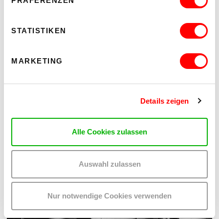
PRÄFERENZEN
DER TÄUBLING
PLATZKONZERTE 2026
STATISTIKEN
Di 11.8.2026
20.30
MARKETING
Hof
MEHR LESEN
Details zeigen
Alle Cookies zulassen
Auswahl zulassen
Nur notwendige Cookies verwenden