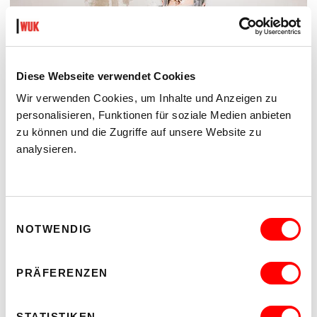
Diese Webseite verwendet Cookies
Wir verwenden Cookies, um Inhalte und Anzeigen zu
personalisieren, Funktionen für soziale Medien anbieten
zu können und die Zugriffe auf unsere Website zu
analysieren.
DER TÄUBLING
PLATZKONZERTE 2026
Di 11.8.2026
Einwilligungsauswahl
20.30
NOTWENDIG
Hof
PRÄFERENZEN
MEHR LESEN
STATISTIKEN