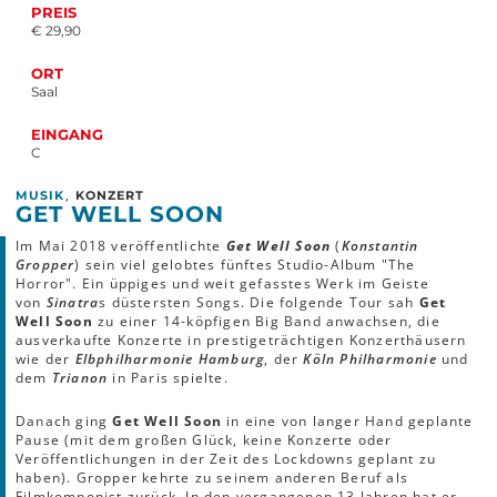
PREIS
€ 29,90
ORT
Saal
EINGANG
C
,
MUSIK
KONZERT
GET WELL SOON
Im Mai 2018 veröffentlichte
Get Well Soon
(
Konstantin
Gropper
) sein viel gelobtes fünftes Studio-Album "The
Horror". Ein üppiges und weit gefasstes Werk im Geiste
von
Sinatra
s düstersten Songs. Die folgende Tour sah
Get
Well Soon
zu einer 14-köpfigen Big Band anwachsen, die
ausverkaufte Konzerte in prestigeträchtigen Konzerthäusern
wie der
Elbphilharmonie Hamburg
, der
Köln Philharmonie
und
dem
Trianon
in Paris spielte.
Danach ging
Get Well Soon
in eine von langer Hand geplante
Pause (mit dem großen Glück, keine Konzerte oder
Veröffentlichungen in der Zeit des Lockdowns geplant zu
haben). Gropper kehrte zu seinem anderen Beruf als
Filmkomponist zurück. In den vergangenen 13 Jahren hat er