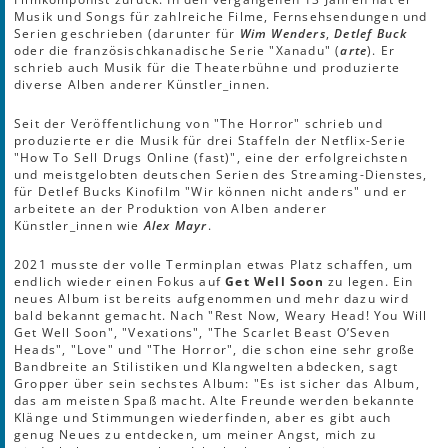
Musik und Songs für zahlreiche Filme, Fernsehsendungen und
Serien geschrieben (darunter für
Wim Wenders
,
Detlef Buck
oder die französischkanadische Serie "Xanadu" (
arte
). Er
schrieb auch Musik für die Theaterbühne und produzierte
diverse Alben anderer Künstler_innen.
Seit der Veröffentlichung von "The Horror" schrieb und
produzierte er die Musik für drei Staffeln der Netflix-Serie
"How To Sell Drugs Online (fast)", eine der erfolgreichsten
und meistgelobten deutschen Serien des Streaming-Dienstes,
für Detlef Bucks Kinofilm "Wir können nicht anders" und er
arbeitete an der Produktion von Alben anderer
Künstler_innen wie
Alex Mayr
.
2021 musste der volle Terminplan etwas Platz schaffen, um
endlich wieder einen Fokus auf
Get Well Soon
zu legen. Ein
neues Album ist bereits aufgenommen und mehr dazu wird
bald bekannt gemacht. Nach "Rest Now, Weary Head! You Will
Get Well Soon", "Vexations", "The Scarlet Beast O’Seven
Heads", "Love" und "The Horror", die schon eine sehr große
Bandbreite an Stilistiken und Klangwelten abdecken, sagt
Gropper über sein sechstes Album: "Es ist sicher das Album,
das am meisten Spaß macht. Alte Freunde werden bekannte
Klänge und Stimmungen wiederfinden, aber es gibt auch
genug Neues zu entdecken, um meiner Angst, mich zu