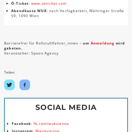
Ö-Ticket
:
www.oeticket.com
Abendkassa WUK
: nach Verfügbarkeit, Währinger Straße
59, 1090 Wien
Barrierefrei für Rollstuhlfahrer_innen –
um
Anmeldung
wird
gebeten.
Veranstalter: Spoon Agency
Teilen:
Auf
Auf
Twitter
Facebook
teilen
teilen
SOCIAL MEDIA
Facebook
:
fb.com/wukvienna
Instagram
:
@wukvienna