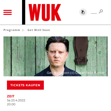
SUC
SUCHE
TOGGLE NAVIGATION
Programm
Get Well Soon
Get Well Soon (c) Oskar Felix Funke
TICKETS KAUFEN
ZEIT
Sa 23.4.2022
20.00