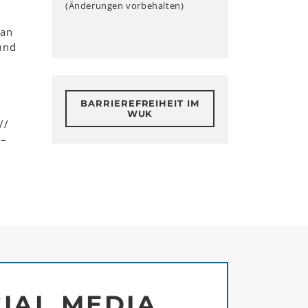
(Änderungen vorbehalten)
 an
und
BARRIEREFREIHEIT IM
WUK
//
 –
IAL MEDIA