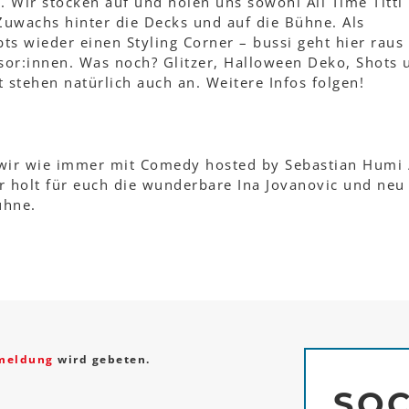
. Wir stocken auf und holen uns sowohl All Time Titti
Zuwachs hinter die Decks und auf die Bühne. Als
s wieder einen Styling Corner – bussi geht hier raus
or:innen. Was noch? Glitzer, Halloween Deko, Shots 
stehen natürlich auch an. Weitere Infos folgen!
wir wie immer mit Comedy hosted by Sebastian Humi 
r holt für euch die wunderbare Ina Jovanovic und neu
ühne.
meldung
wird gebeten.
SOC