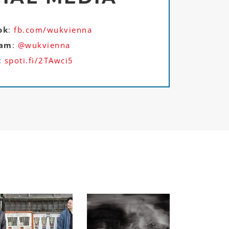
ok
:
fb.com/wukvienna
ram
:
@wukvienna
:
spoti.fi/2TAwci5