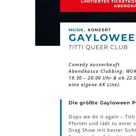
LIMITIERTES TICKETK
ABENDK
,
MUSIK
KONZERT
GAYLOWE
TITTI QUEER CLUB
Comedy ausverkauft
Abendkassa Clubbing: WU
19.30 – 20.00 Uhr & ab 22:0
eine eigene AK Line).
Die größte Gayloween P
Oops we do it again – Titt
Pforten und lädt zu einer 
Drag Show mit bester Sich