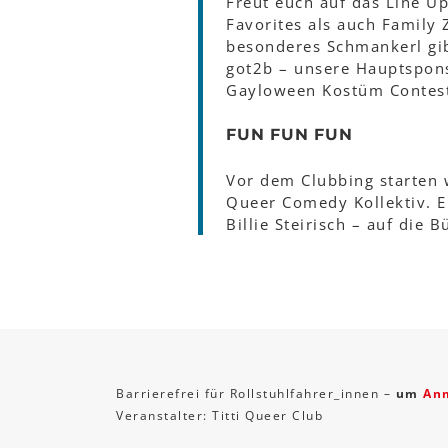
Freut euch auf das Line Up
Favorites als auch Family 
besonderes Schmankerl gibt
got2b – unsere Hauptspons
Gayloween Kostüm Contest 
FUN FUN FUN
Vor dem Clubbing starten 
Queer Comedy Kollektiv. E
Billie Steirisch – auf die B
Barrierefrei für Rollstuhlfahrer_innen –
um
An
Veranstalter: Titti Queer Club