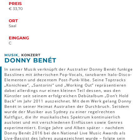
PREIS
€ 33,70
ORT
Saal
EINGANG
C
,
MUSIK
KONZERT
DONNY BENÉT
In seiner Musik verknüpft der Australier Donny Benét funkige
Basslines mit ätherischen Pop-Vocals, tanzbaren Italo-Disco-
Elementen und dezentem Post-Punk-Vibe. Seine Toptracks
„Konichiwa“, „Santorini“ und „Working Out“ repräsentieren
dabei allerdings nur einen kleinen Teil dessen, was den
Künstler seit seinem erfolgreichen Debütalbum „Don’t Hold
Back“ im Jahr 2011 auszeichnet. Mit dem Werk gelang Donny
Benét in seiner Heimat Australien der Durchbruch. Seitdem
wurde der Musiker aus Sydney zu einer regelrechten
Kultfigur, die ihr musikalisches Spektrum kontinuierlich
auslotet und mit verschiedenen Einflüssen sowie Genres
experimentiert. Einige Jahre und Alben später – nachdem
Donny Benét 2016 bei den National Live Music Awards als
Live-Bassist des Jahres ausgezeichnet wurde – folgte sein