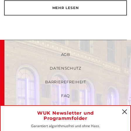
MEHR LESEN
AGB
DATENSCHUTZ
BARRIEREFREIHEIT
FAQ
KINDER- UND JUGENDSCHUTZRICHTLINIEN
WUK Newsletter und
C
Programmfolder
MITGLIEDER-LOGIN
Garantiert algorithmusfrei und ohne Hass.