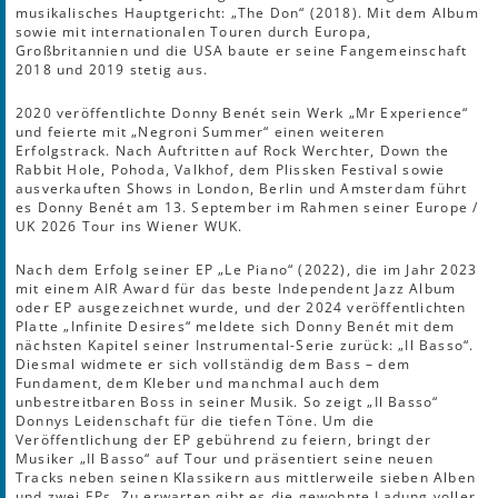
musikalisches Hauptgericht: „The Don“ (2018). Mit dem Album
sowie mit internationalen Touren durch Europa,
Großbritannien und die USA baute er seine Fangemeinschaft
2018 und 2019 stetig aus.
2020 veröffentlichte Donny Benét sein Werk „Mr Experience“
und feierte mit „Negroni Summer“ einen weiteren
Erfolgstrack. Nach Auftritten auf Rock Werchter, Down the
Rabbit Hole, Pohoda, Valkhof, dem Plissken Festival sowie
ausverkauften Shows in London, Berlin und Amsterdam führt
es Donny Benét am 13. September im Rahmen seiner Europe /
UK 2026 Tour ins Wiener WUK.
Nach dem Erfolg seiner EP „Le Piano“ (2022), die im Jahr 2023
mit einem AIR Award für das beste Independent Jazz Album
oder EP ausgezeichnet wurde, und der 2024 veröffentlichten
Platte „Infinite Desires“ meldete sich Donny Benét mit dem
nächsten Kapitel seiner Instrumental-Serie zurück: „Il Basso“.
Diesmal widmete er sich vollständig dem Bass – dem
Fundament, dem Kleber und manchmal auch dem
unbestreitbaren Boss in seiner Musik. So zeigt „Il Basso“
Donnys Leidenschaft für die tiefen Töne. Um die
Veröffentlichung der EP gebührend zu feiern, bringt der
Musiker „Il Basso“ auf Tour und präsentiert seine neuen
Tracks neben seinen Klassikern aus mittlerweile sieben Alben
und zwei EPs. Zu erwarten gibt es die gewohnte Ladung voller