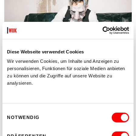
Diese Webseite verwendet Cookies
Wir verwenden Cookies, um Inhalte und Anzeigen zu
personalisieren, Funktionen für soziale Medien anbieten
zu können und die Zugriffe auf unsere Website zu
DER TÄUBLING
analysieren.
PLATZKONZERTE 2026
Di 11.8.2026
20.30
Hof
Einwilligungsauswahl
NOTWENDIG
MEHR LESEN