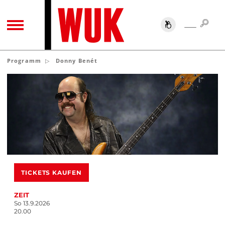
SUC
SUCHE
TOGGLE NAVIGATION
Programm
Donny Benét
TICKETS KAUFEN
ZEIT
So 13.9.2026
20.00