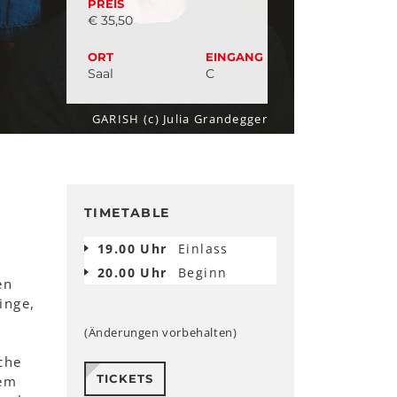
PREIS
€ 35,50
ORT
EINGANG
Saal
C
GARISH (c) Julia Grandegger
TIMETABLE
19.00 Uhr
Einlass
20.00 Uhr
Beginn
en
inge,
(Änderungen vorbehalten)
che
TICKETS
dem