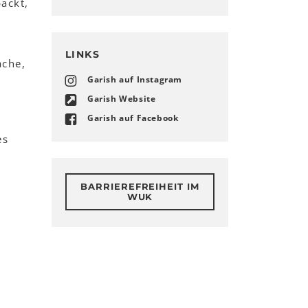
ackt,
LINKS
ache,
Garish auf Instagram
Garish Website
Garish auf Facebook
es
BARRIEREFREIHEIT IM
WUK