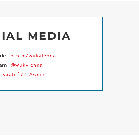
IAL MEDIA
ok
:
fb.com/wukvienna
ram
:
@wukvienna
:
spoti.fi/2TAwci5