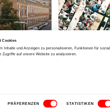
t Cookies
FAQ
 Inhalte und Anzeigen zu personalisieren, Funktionen für sozia
 Zugriffe auf unsere Website zu analysieren.
 Fuß, mit dem Fahrrad oder mit
Häufig gestellte Fragen und Antwo
findest du hier.
mmfolder
CLOSE
.
HEIT
FAQ
KINDER- UND JUGENDSCHUTZRICHTLINI
PRÄFERENZEN
STATISTIKEN