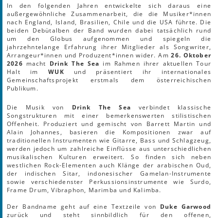
In den folgenden Jahren entwickelte sich daraus eine
außergewöhnliche Zusammenarbeit, die die Musiker*innen
nach England, Island, Brasilien, Chile und die USA führte. Die
beiden Debütalben der Band wurden dabei tatsächlich rund
um den Globus aufgenommen und spiegeln die
jahrzehntelange Erfahrung ihrer Mitglieder als Songwriter,
Arrangeur*innen und Produzent*innen wider. Am
26. Oktober
2026
macht
Drink The Sea
im Rahmen ihrer aktuellen Tour
Halt im
WUK
und präsentiert ihr internationales
Gemeinschaftsprojekt erstmals dem österreichischen
Publikum.
Die Musik von
Drink The Sea
verbindet klassische
Songstrukturen mit einer bemerkenswerten stilistischen
Offenheit. Produziert und gemischt von Barrett Martin und
Alain Johannes, basieren die Kompositionen zwar auf
traditionellen Instrumenten wie Gitarre, Bass und Schlagzeug,
werden jedoch um zahlreiche Einflüsse aus unterschiedlichen
musikalischen Kulturen erweitert. So finden sich neben
westlichen Rock-Elementen auch Klänge der arabischen Oud,
der indischen Sitar, indonesischer Gamelan-Instrumente
sowie verschiedenster Perkussionsinstrumente wie Surdo,
Frame Drum, Vibraphon, Marimba und Kalimba.
Der Bandname geht auf eine Textzeile von
Duke Garwood
zurück und steht sinnbildlich für den offenen,