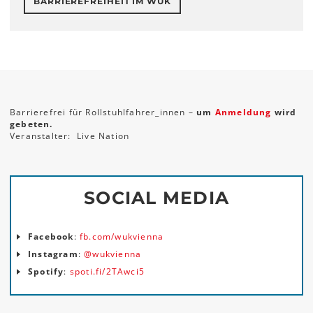
BARRIEREFREIHEIT IM WUK
Barrierefrei für Rollstuhlfahrer_innen –
um
Anmeldung
wird
gebeten.
Veranstalter: Live Nation
SOCIAL MEDIA
Facebook
:
fb.com/wukvienna
Instagram
:
@wukvienna
Spotify
:
spoti.fi/2TAwci5