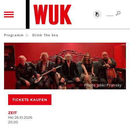
SUC
SUCHE
TOGGLE NAVIGATION
Programm
Drink The Sea
Photo Jakki Pransky
TICKETS KAUFEN
ZEIT
Mo 26.10.2026
20.00