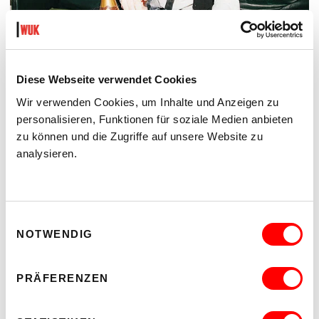
Diese Webseite verwendet Cookies
DER TÄUBLING
Wir verwenden Cookies, um Inhalte und Anzeigen zu
PLATZKONZERTE 2026
personalisieren, Funktionen für soziale Medien anbieten
Di 11.8.2026
zu können und die Zugriffe auf unsere Website zu
20.30
analysieren.
Hof
MEHR LESEN
Einwilligungsauswahl
NOTWENDIG
PRÄFERENZEN