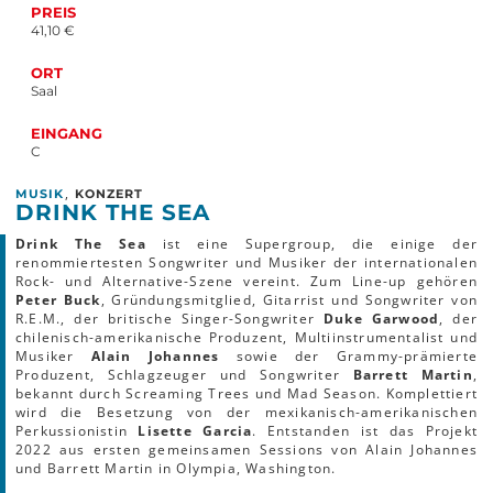
PREIS
41,10 €
ORT
Saal
EINGANG
C
,
MUSIK
KONZERT
DRINK THE SEA
Drink The Sea
ist eine Supergroup, die einige der
renommiertesten Songwriter und Musiker der internationalen
Rock- und Alternative-Szene vereint. Zum Line-up gehören
Peter Buck
, Gründungsmitglied, Gitarrist und Songwriter von
R.E.M., der britische Singer-Songwriter
Duke Garwood
, der
chilenisch-amerikanische Produzent, Multiinstrumentalist und
Musiker
Alain Johannes
sowie der Grammy-prämierte
Produzent, Schlagzeuger und Songwriter
Barrett Martin
,
bekannt durch Screaming Trees und Mad Season. Komplettiert
wird die Besetzung von der mexikanisch-amerikanischen
Perkussionistin
Lisette Garcia
. Entstanden ist das Projekt
2022 aus ersten gemeinsamen Sessions von Alain Johannes
und Barrett Martin in Olympia, Washington.