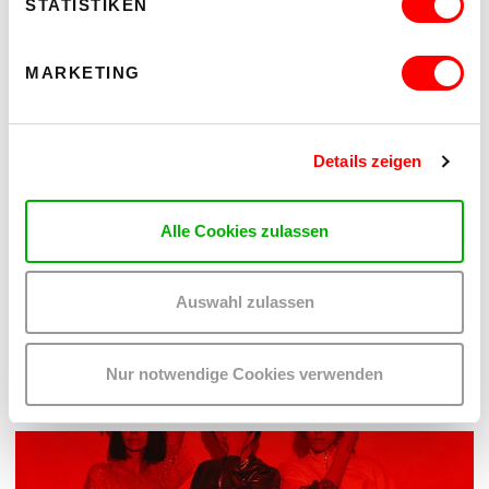
STATISTIKEN
MARKETING
Details zeigen
PALOMA 004
Alle Cookies zulassen
PLATZKONZERTE 2026
Mi 12.8.2026
20.30
Auswahl zulassen
Hof
Nur notwendige Cookies verwenden
MEHR LESEN